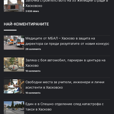
Започна строителството на 55 жилищни сгради в
Хасковско
3 638 views
НАЙ-КОМЕНТИРАНИТЕ
Медиците от МБАЛ – Хасково в защита на
директора си преди резултатите от новия конкурс
26 comments
Заляха с боя автомобил, паркиран в центъра на
Хасково
10 comments
Свободни места за учители, инженери и лични
асистенти в Хасковско
10 comments
Един е в Спешно отделение след катастрофа с
такси в Хасково