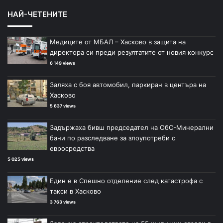
д
д
НАЙ-ЧЕТЕНИТЕ
и
в
ш
а
Медиците от МБАЛ – Хасково в защита на
н
щ
директора си преди резултатите от новия конкурс
а
а
6 149 views
с
с
Заляха с боя автомобил, паркиран в центъра на
т
т
Хасково
р
р
5 637 views
а
а
Задържаха бивш председател на ОбС-Минерални
н
н
бани по разследване за злоупотреби с
и
и
евросредства
ц
ц
5 025 views
а
а
Един е в Спешно отделение след катастрофа с
такси в Хасково
3 763 views