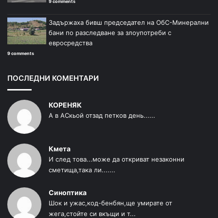
9 comments
Задържаха бивш председател на ОбС-Минерални
бани по разследване за злоупотреби с
евросредства
9 comments
ПОСЛЕДНИ КОМЕНТАРИ
КОРЕНЯК
А в АСкьой отзад петков день......
Кмета
И след това...може да откриват незаконни
сметища,така ли.......
Синоптика
Шок и ужас,код-бенбян,ще умирате от
жега,стойте си вкъщи и т...