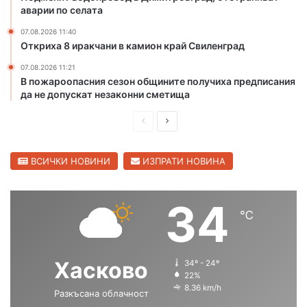
в
а
аварии по селата
г
д
07.08.2026 11:40
р
н
Откриха 8 иракчани в камион край Свиленград
а
а
д
т
07.08.2026 11:21
с
а
В пожароопасния сезон общините получиха предписания
к
к
да не допускат незаконни сметища
о
о
П
С
л
а
р
л
н
е
е
ВСИЧКИ НОВИНИ
ИЗПРАТИ НОВИНА
а
д
д
к
м
и
в
34
е
℃
ш
а
т
н
щ
а
н
а
а
Хасково
34º - 24º
а
с
с
22%
П
8.36 km/h
Разкъсана облачност
т
т
ъ