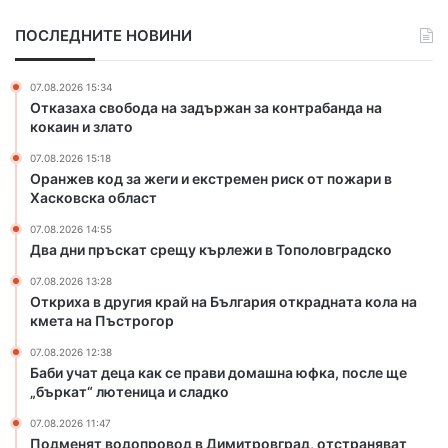
а
г
ПОСЛЕДНИТЕ НОВИНИ
т
и
с
я
р
к
07.08.2026 15:34
е
р
Отказаха свобода на задържан за контрабанда на
щ
а
кокаин и злато
у
й
07.08.2026 15:18
к
н
Оранжев код за жеги и екстремен риск от пожари в
ъ
а
Хасковска област
р
Б
л
ъ
07.08.2026 14:55
е
л
Два дни пръскат срещу кърлежи в Тополовградско
ж
г
07.08.2026 13:28
и
а
Откриха в другия край на България открадната кола на
в
р
кмета на Пъстрогор
Т
и
о
я
07.08.2026 12:38
Баби учат деца как се прави домашна юфка, после ще
п
о
„бъркат“ лютеница и сладко
о
т
л
к
07.08.2026 11:47
о
р
Подменят водопровод в Димитровград, отстраняват