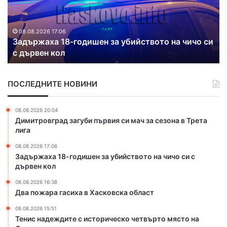
ж
т
а
и
р
р
и
а
а
08.08.2026 16:38
Два пожара гасиха в Хасковска област
г
т
а
в
с
о
ПОСЛЕДНИТЕ НОВИНИ
и
д
х
о
а
п
08.08.2026 20:04
в
р
Димитровград загуби първия си мач за сезона в Трета
Х
о
лига
а
в
08.08.2026 17:06
с
о
Задържаха 18-годишен за убийството на чичо си с
к
д
дървен кол
о
и
в
п
08.08.2026 16:38
с
о
Два пожара гасиха в Хасковска област
к
с
08.08.2026 15:51
а
е
Тенис надеждите с историческо четвърто място на
о
л