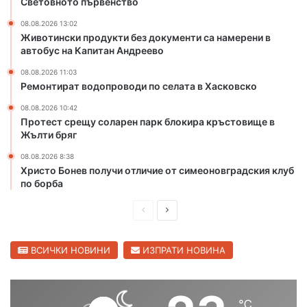
Световното първенство
б
а
л
т
08.08.2026 13:02
Животински продукти без документи са намерени в
а
а
автобус на Капитан Андреево
с
в
т
Х
08.08.2026 11:03
а
Ремонтират водопроводи по селата в Хасковско
с
08.08.2026 10:42
к
Протест срещу соларен парк блокира кръстовище в
о
Жълти бряг
в
с
08.08.2026 8:38
к
Христо Бонев получи отличие от симеоновградския клуб
о
по борба
П
С
р
л
е
е
ВСИЧКИ НОВИНИ
ИЗПРАТИ НОВИНА
д
д
и
в
℃
ш
а