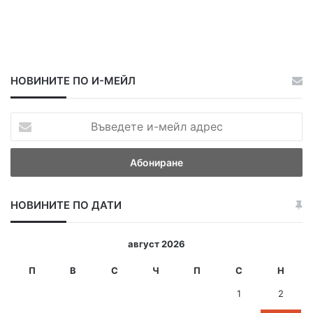
НОВИНИТЕ ПО И-МЕЙЛ
В
ъ
в
е
д
е
НОВИНИТЕ ПО ДАТИ
т
е
и
август 2026
-
м
П
В
С
Ч
П
С
Н
е
1
2
й
л