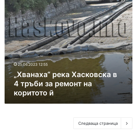
а
р
х
ъ
а
б
“
и
р
з
е
а
к
2
а
.
Х
8
а
м
25.06.2023 12:55
с
л
к
„Хванаха“ река Хасковска в
н
о
.
4 тръби за ремонт на
в
л
коритото й
с
в
к
.
а
в
4
т
Следваща страница
р
ъ