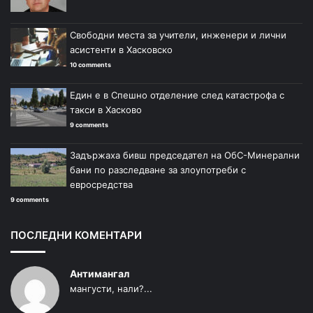
Свободни места за учители, инженери и лични
асистенти в Хасковско
10 comments
Един е в Спешно отделение след катастрофа с
такси в Хасково
9 comments
Задържаха бивш председател на ОбС-Минерални
бани по разследване за злоупотреби с
евросредства
9 comments
ПОСЛЕДНИ КОМЕНТАРИ
Антимангал
мангусти, нали?...