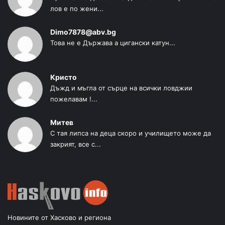
лов е по жени...
Dimo7878@abv.bg
Това не е Държава а цигански катун...
Кристо
Дъжд и мъгла от сърце на всички ловджии
пожелавам !...
Митев
С тая липса на деца скоро и училището може да
закрият, все с...
Новините от Хасково и региона