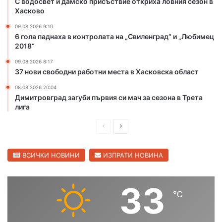
С водосвет и дамско присъствие откриха ловния сезон в
а
а
Хасково
з
р
и
м
09.08.2026 9:10
с
а
6 гола паднаха в контролата на „Свиленград“ и „Любимец
т
н
2018“
о
л
09.08.2026 8:17
т
и
37 нови свободни работни места в Хасковска област
м
е
08.08.2026 20:04
ж
Димитровград загуби първия си мач за сезона в Трета
д
лига
у
н
П
С
а
р
л
р
е
е
ВСИЧКИ НОВИНИ
ИЗПРАТИ НОВИНА
о
д
д
д
н
и
в
33
а
℃
ш
а
т
а
н
щ
о