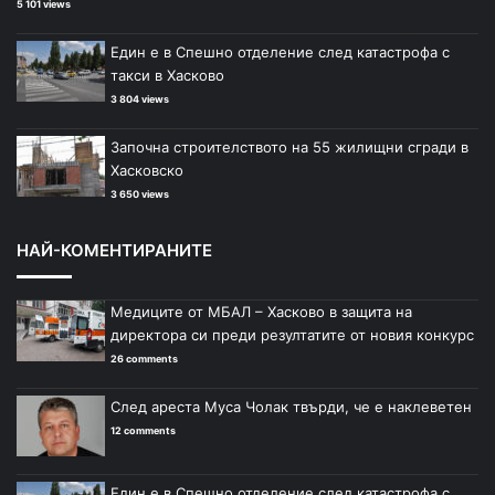
5 101 views
Един е в Спешно отделение след катастрофа с
такси в Хасково
3 804 views
Започна строителството на 55 жилищни сгради в
Хасковско
3 650 views
НАЙ-КОМЕНТИРАНИТЕ
Медиците от МБАЛ – Хасково в защита на
директора си преди резултатите от новия конкурс
26 comments
След ареста Муса Чолак твърди, че е наклеветен
12 comments
Един е в Спешно отделение след катастрофа с