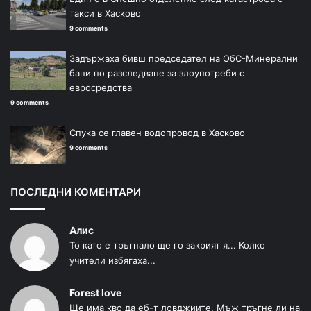
такси в Хасково
9 comments
Задържаха бивш председател на ОбС-Минерални
бани по разследване за злоупотреби с
евросредства
9 comments
Спука се главен водопровод в Хасково
9 comments
ПОСЛЕДНИ КОМЕНТАРИ
Алис
То като е тръгнало ще го закрият я... Колко
учители избягаха...
Forest love
Ще има кво да еб-т ловджиите. Мъж тръгне ли на