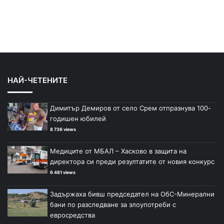
НАЙ-ЧЕТЕНИТЕ
Димитър Демиров от село Срем отпразнува 100-
годишен юбилей
8 736 views
Медиците от МБАЛ – Хасково в защита на
директора си преди резултатите от новия конкурс
6 481 views
Задържаха бивш председател на ОбС-Минерални
бани по разследване за злоупотреби с
евросредства