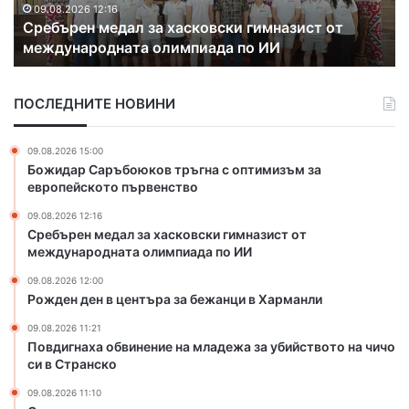
н
е
09.08.2026 12:16
н
Сребърен медал за хасковски гимназист от
м
н
и
международната олимпиада по ИИ
е
в
т
д
ц
е
а
е
м
ПОСЛЕДНИТЕ НОВИНИ
л
н
е
з
т
с
а
ъ
т
09.08.2026 15:00
х
р
а
Божидар Саръбоюков тръгна с оптимизъм за
а
а
европейското първенство
с
з
09.08.2026 12:16
к
а
Сребърен медал за хасковски гимназист от
о
б
международната олимпиада по ИИ
в
е
с
ж
09.08.2026 12:00
к
а
Рожден ден в центъра за бежанци в Харманли
и
н
09.08.2026 11:21
г
ц
Повдигнаха обвинение на младежа за убийството на чичо
и
и
си в Странско
м
в
н
Х
09.08.2026 11:10