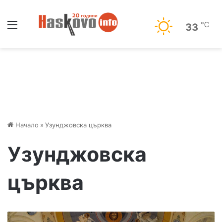
Меню
℃
33
Начало
»
Узунджовска църква
Узунджовска
църква
„