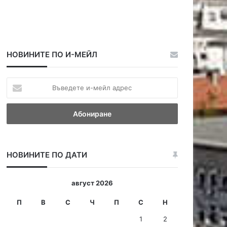
НОВИНИТЕ ПО И-МЕЙЛ
В
ъ
в
е
д
е
т
НОВИНИТЕ ПО ДАТИ
е
и
-
август 2026
м
е
П
В
С
Ч
П
С
Н
й
1
2
л