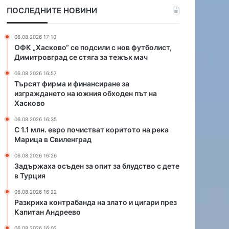
ф
п
ПОСЛЕДНИТЕ НОВИНИ
и
о
н
ч
а
и
06.08.2026 17:10
н
с
ОФК „Хасково“ се подсили с нов футболист,
с
т
Димитровград се стяга за тежък мач
и
в
06.08.2026 16:57
р
а
Търсят фирма и финансиране за
а
т
изграждането на южния обходен път на
н
к
Хасково
е
о
з
р
06.08.2026 16:35
С 1.1 млн. евро почистват коритото на река
а
и
Марица в Свиленград
и
т
з
о
06.08.2026 16:26
г
т
Задържаха осъден за опит за блудство с дете
р
о
в Турция
а
н
06.08.2026 16:22
ж
а
Разкриха контрабанда на злато и цигари през
д
р
Капитан Андреево
а
е
н
к
06.08.2026 16:02