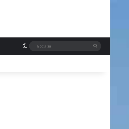
Switch skin
Търси
И
за