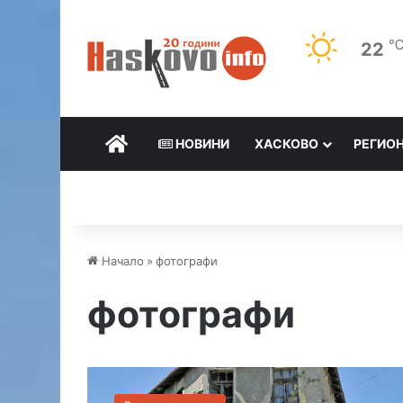
22
НАЧАЛО
НОВИНИ
ХАСКОВО
РЕГИО
Начало
»
фотографи
фотографи
М
а