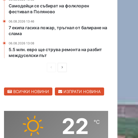
е
а
Самодейци се събират на фолклорен
т
фестивал в Поляново
М
о
а
06.08.2026 13:46
н
р
7 екипа гасиха пожар, тръгнал от балиране на
а
и
слама
ю
ц
ж
06.08.2026 13:08
а
5.5 млн. евро ще струва ремонта на разбит
н
в
междуселски път
и
С
я
в
П
С
о
и
б
р
л
л
х
е
е
е
о
н
ВСИЧКИ НОВИНИ
ИЗПРАТИ НОВИНА
д
д
д
г
е
и
в
р
н
а
ш
а
п
д
22
н
щ
ъ
℃
т
а
а
н
с
с