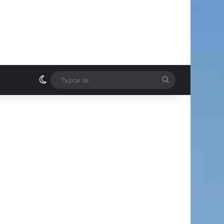
Switch skin
Търси
И
за