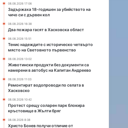
и
р
08.08.2026 17:06
с
о
Задържаха 18-годишен за убийството на
т
в
чичо си с дървен кол
о
о
08.08.2026 16:38
р
д
Два пожара гасят в Хасковска област
и
и
ч
п
08.08.2026 15:51
е
о
Тенис надеждите с историческо четвърто
с
с
място на Световното първенство
к
е
08.08.2026 13:02
о
л
Животински продукти без документи са
ч
а
намерени в автобус на Капитан Андреево
е
т
т
а
08.08.2026 11:03
Ремонтират водопроводи по селата в
в
в
Хасковско
ъ
Х
р
а
08.08.2026 10:42
т
с
Протест срещу соларен парк блокира
о
к
кръстовище в Жълти бряг
м
о
08.08.2026 8:38
я
в
Христо Бонев получи отличие от
с
с