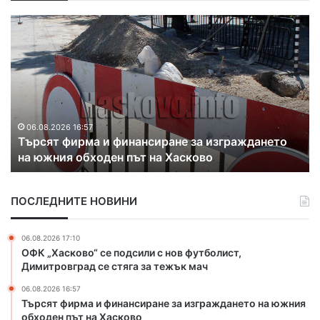
е
С
Р
с
1
а
и
.
з
с
1
к
к
м
р
о
л
и
н
н
х
ц
.
а
06.08.2026 16:35
е
С 1.1 млн. евро почистват коритото на река
е
к
р
Марица в Свиленград
в
о
т
р
н
о
т
ПОСЛЕДНИТЕ НОВИНИ
п
р
о
а
ч
б
06.08.2026 17:10
и
а
ОФК „Хасково“ се подсили с нов футболист,
с
н
Димитровград се стяга за тежък мач
т
д
06.08.2026 16:57
в
а
Търсят фирма и финансиране за изграждането на южния
а
н
обходен път на Хасково