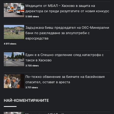
Медиците от МБАЛ – Хасково в защита на
директора си преди резултатите от новия конкурс
5 566 views
Задържаха бивш председател на ОбС-Минерални
бани по разследване за злоупотреби с
евросредства
4 911 views
Един е в Спешно отделение след катастрофа с
такси в Хасково
3 735 views
По-тежко обвинение за биячите на басейновия
спасител, остават в ареста
3 717 views
НАЙ-КОМЕНТИРАНИТЕ