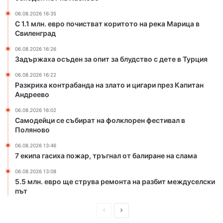
т
а
к
з
06.08.2026 16:35
о
л
С 1.1 млн. евро почистват коритото на река Марица в
р
Свиленград
а
и
т
06.08.2026 16:26
т
о
Задържаха осъден за опит за блудство с дете в Турция
о
и
т
ц
06.08.2026 16:22
Разкриха контрабанда на злато и цигари през Капитан
о
и
Андреево
н
г
а
а
06.08.2026 16:02
р
р
Самодейци се събират на фолклорен фестивал в
е
и
Поляново
к
п
06.08.2026 13:46
а
р
7 екипа гасиха пожар, тръгнал от балиране на слама
М
е
а
з
06.08.2026 13:08
р
К
5.5 млн. евро ще струва ремонта на разбит междуселски
и
а
път
ц
п
а
П
С
и
в
т