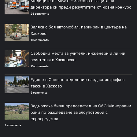
Медиците от МБАЛ – Хасково в защита на
директора си преди резултатите от новия конкурс
25 comments
Заляха с боя автомобил, паркиран в центъра на
Хасково
10 comments
Свободни места за учители, инженери и лични
асистенти в Хасковско
10 comments
Един е в Спешно отделение след катастрофа с
такси в Хасково
9 comments
Задържаха бивш председател на ОбС-Минерални
бани по разследване за злоупотреби с
евросредства
9 comments