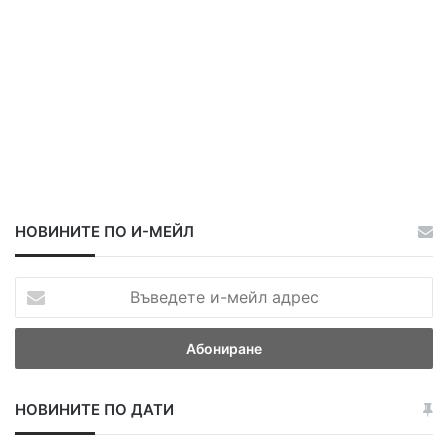
НОВИНИТЕ ПО И-МЕЙЛ
В
ъ
в
е
д
е
НОВИНИТЕ ПО ДАТИ
т
е