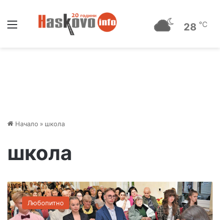
Меню
℃
28
Начало
»
школа
школа
Ц
е
Любопитно
н
и