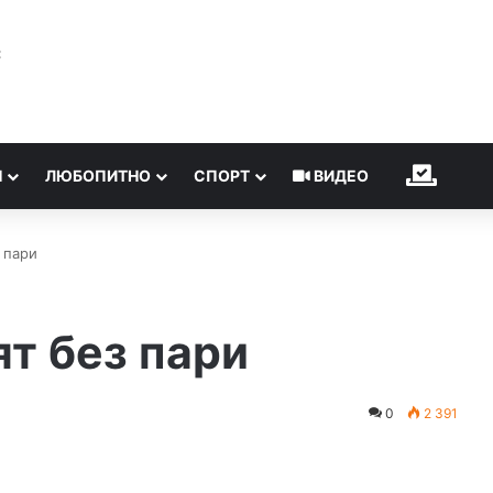
℃
Н
ЛЮБОПИТНО
СПОРТ
ВИДЕО
ИЗБОР
 пари
ят без пари
0
2 391