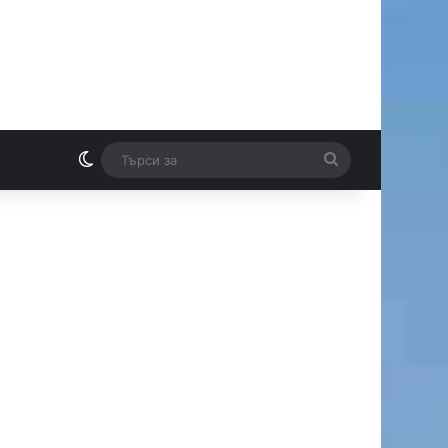
Switch skin
Търси
И
за