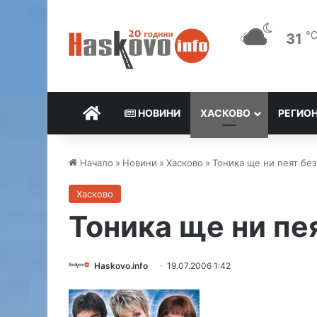
31
НАЧАЛО
НОВИНИ
ХАСКОВО
РЕГИО
Начало
»
Новини
»
Хасково
»
Тоника ще ни пеят без
Хасково
Тоника ще ни пе
Haskovo.info
19.07.2006 1:42