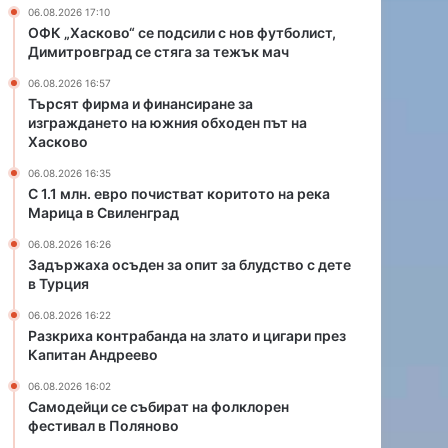
а
и
06.08.2026 17:10
н
с
ОФК „Хасково“ се подсили с нов футболист,
с
т
Димитровград се стяга за тежък мач
и
в
06.08.2026 16:57
р
а
Търсят фирма и финансиране за
а
т
изграждането на южния обходен път на
н
к
Хасково
е
о
з
р
06.08.2026 16:35
С 1.1 млн. евро почистват коритото на река
а
и
Марица в Свиленград
и
т
з
о
06.08.2026 16:26
г
т
Задържаха осъден за опит за блудство с дете
р
о
в Турция
а
н
06.08.2026 16:22
ж
а
Разкриха контрабанда на злато и цигари през
д
р
Капитан Андреево
Хасково
а
е
н
к
06.08.2026 16:02
06.08.2026 10:44
е
а
Самодейци се събират на фолклорен
т
фестивал в Поляново
М
Отложиха дело за отвли
о
а