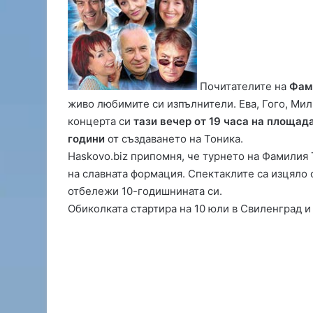
Почитателите на
Фам
С
живо любимите си изпълнители. Ева, Гого, Ми
а
концерта си
тази вечер от 19 часа на площад
м
години
от създаването на Тоника.
о
д
Haskovo.biz припомня, че турнето на Фамилия
е
на славната формация. Спектаклите са изцяло
й
отбележи 10-годишнината си.
06.08.2026 16:02
ц
Обиколката стартира на 10 юли в Свиленград и
Самодейци се събират
и
фолклорен фестивал в
с
е
с
ъ
б
и