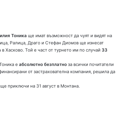
илия Тоника
ще имат възможност да чуят и видят на
О
лица, Ралица, Драго и Стефан Диомов ще изнесат
Ф
а
в Хасково. Той е част от турнето им по случай
33
К
„
Х
 Тоника е
абсолютно безплатно
за всички почитатели
а
 финансирани от застрахователна компания, решила да
06.08.2026 17:10
с
ОФК „Хасково“ се подсили с нов
к
 ще приключи на 31 август в Монтана.
 на
футболист, Димитровград се стяга
о
 Поляново
за тежък мач
в
о
“
с
е
п