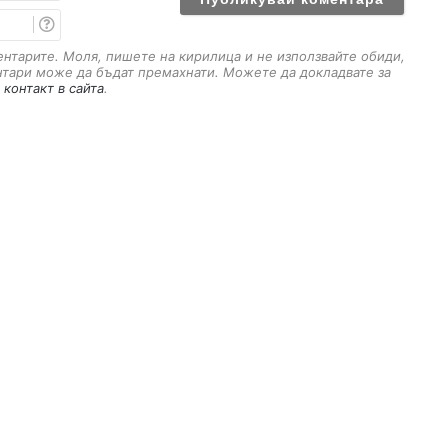
е
ж
E
m
ъ
a
к
ментарите. Моля, пишете на кирилица и не използвайте обиди,
i
нтари може да бъдат премахнати. Можете да докладвате за
м
l
 контакт в сайта
.
а
ч