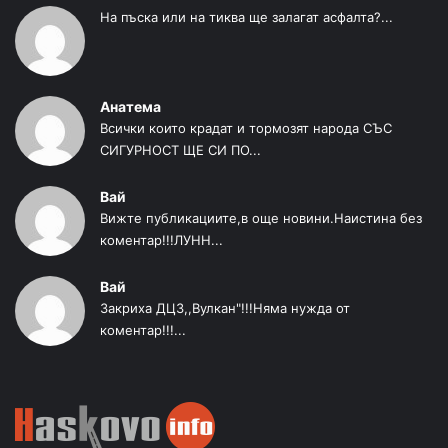
На пъска или на тиква ще залагат асфалта?...
Анатема
Всички които крадат и тормозят народа СЪС
СИГУРНОСТ ЩЕ СИ ПО...
Вай
Вижте публикациите,в още новини.Наистина без
коментар!!!ЛУНН...
Вай
Закриха ДЦЗ,,Вулкан"!!!Няма нужда от
коментар!!!...