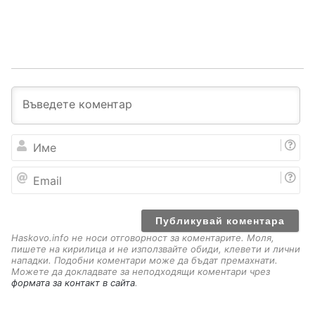
И
м
е
E
m
a
i
l
Haskovo.info не носи отговорност за коментарите. Моля,
пишете на кирилица и не използвайте обиди, клевети и лични
нападки. Подобни коментари може да бъдат премахнати.
Можете да докладвате за неподходящи коментари чрез
формата за контакт в сайта
.