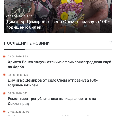
т
н
ъ
т
р
и
Д
р
08.08.2026 8:26
Димитър Демиров от село Срем отпразнува 100-
е
а
годишен юбилей
м
т
и
р
р
е
ПОСЛЕДНИТЕ НОВИНИ
о
п
в
у
о
б
08.08.2026 8:38
т
л
Христо Бонев получи отличие от симеоновградския клуб
с
и
по борба
е
к
08.08.2026 8:26
л
а
Димитър Демиров от село Срем отпразнува 100-
о
н
годишен юбилей
С
с
р
к
08.08.2026 8:11
е
и
Ремонтират републикански пътища в чертите на
м
Свиленград
п
о
ъ
07.08.2026 20:03
т
т