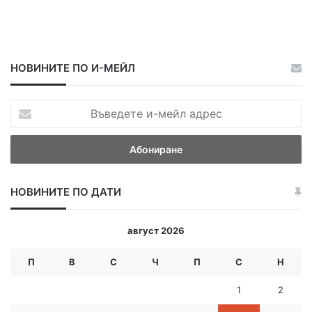
НОВИНИТЕ ПО И-МЕЙЛ
В
ъ
в
е
д
е
НОВИНИТЕ ПО ДАТИ
т
е
и
август 2026
-
м
П
В
С
Ч
П
С
Н
е
й
1
2
л
а