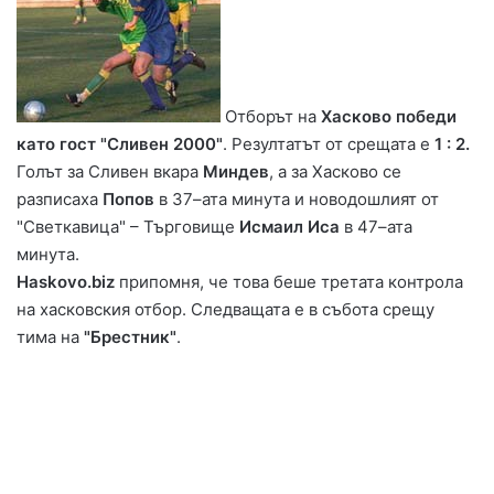
Отборът на
Хасково победи
като гост "Сливен 2000"
. Резултатът от срещата е
1 : 2.
Голът за Сливен вкара
Миндев
, а за Хасково се
разписаха
Попов
в 37–ата минута и новодошлият от
"Светкавица" – Търговище
Исмаил Иса
в 47–ата
минута.
Haskovo.biz
припомня, че това беше третата контрола
на хасковския отбор. Следващата е в събота срещу
тима на
"Брестник"
.