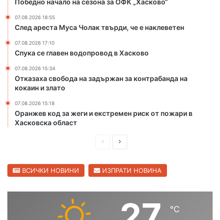
Победно начало на сезона за ОФК „Хасково“
п
и
р
щ
07.08.2026 18:55
След ареста Муса Чолак твърди, че е наклеветен
а
а
з
в
07.08.2026 17:10
н
ч
Спука се главен водопровод в Хасково
у
е
в
р
07.08.2026 15:34
Отказаха свобода на задържан за контрабанда на
а
т
кокаин и злато
1
и
0
т
07.08.2026 15:18
0
е
Оранжев код за жеги и екстремен риск от пожари в
-
н
Хасковска област
г
а
о
С
П
С
д
в
р
л
и
и
е
е
ВСИЧКИ НОВИНИ
ИЗПРАТИ НОВИНА
ш
л
е
е
д
д
н
н
и
в
27
ю
г
℃
ш
а
б
р