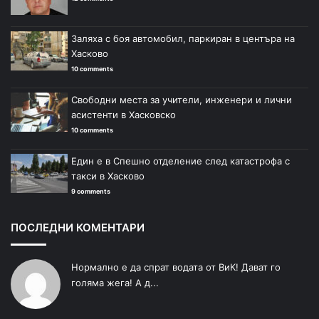
Заляха с боя автомобил, паркиран в центъра на
Хасково
10 comments
Свободни места за учители, инженери и лични
асистенти в Хасковско
10 comments
Един е в Спешно отделение след катастрофа с
такси в Хасково
9 comments
ПОСЛЕДНИ КОМЕНТАРИ
Нормално е да спрат водата от ВиК! Дават го
голяма жега! А д...