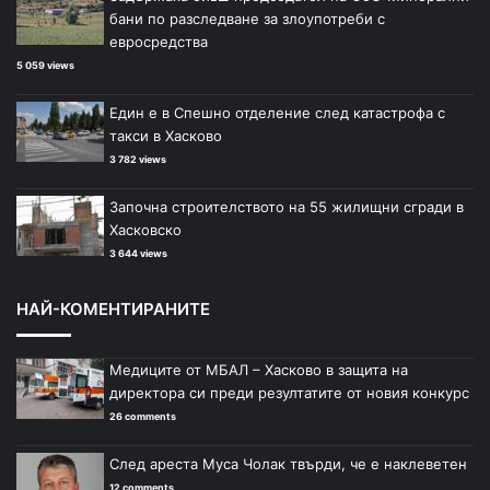
бани по разследване за злоупотреби с
евросредства
5 059 views
Един е в Спешно отделение след катастрофа с
такси в Хасково
3 782 views
Започна строителството на 55 жилищни сгради в
Хасковско
3 644 views
НАЙ-КОМЕНТИРАНИТЕ
Медиците от МБАЛ – Хасково в защита на
директора си преди резултатите от новия конкурс
26 comments
След ареста Муса Чолак твърди, че е наклеветен
12 comments