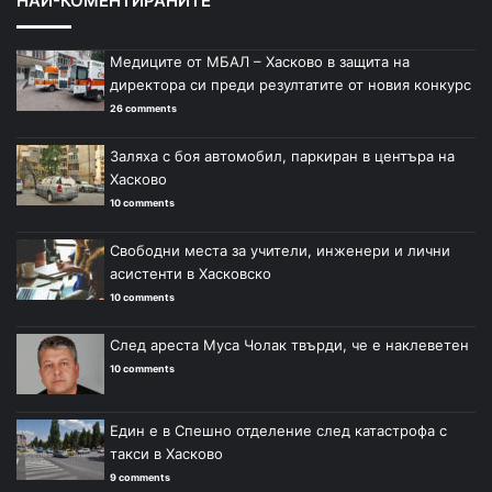
НАЙ-КОМЕНТИРАНИТЕ
Медиците от МБАЛ – Хасково в защита на
директора си преди резултатите от новия конкурс
26 comments
Заляха с боя автомобил, паркиран в центъра на
Хасково
10 comments
Свободни места за учители, инженери и лични
асистенти в Хасковско
10 comments
След ареста Муса Чолак твърди, че е наклеветен
10 comments
Един е в Спешно отделение след катастрофа с
такси в Хасково
9 comments