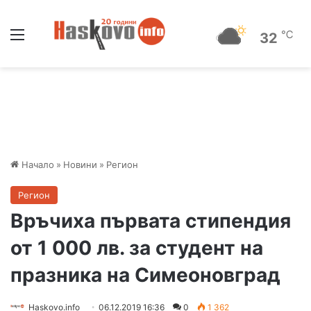
Меню
℃
32
Начало
»
Новини
»
Регион
Регион
Връчиха първата стипендия
от 1 000 лв. за студент на
празника на Симеоновград
Haskovo.info
06.12.2019 16:36
0
1 362