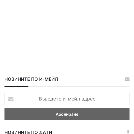
НОВИНИТЕ ПО И-МЕЙЛ
В
ъ
в
е
д
е
НОВИНИТЕ ПО ДАТИ
т