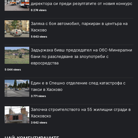
директора си преди резултатите от новия конкурс
6 274 views
Заляха с боя автомобил, паркиран в центъра на
Хасково
5 643 views
Задържаха бивш председател на ОбС-Минерални
бани по разследване за злоупотреби с
евросредства
5 044 views
Един е в Спешно отделение след катастрофа с
такси в Хасково
3 771 views
Започна строителството на 55 жилищни сгради в
Хасковско
3 642 views