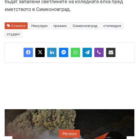
бъдат запалени светлините на коледната елха пред
кметството в Симеоновград.
Етикети
Никулден
празник
Симеоновград
стипендия
студент
Регион