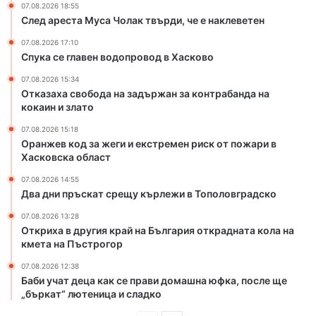
07.08.2026 18:55
е
След ареста Муса Чолак твърди, че е наклеветен
к
с
07.08.2026 17:10
т
Спука се главен водопровод в Хасково
р
07.08.2026 15:34
е
Отказаха свобода на задържан за контрабанда на
м
кокаин и злато
е
н
07.08.2026 15:18
р
Оранжев код за жеги и екстремен риск от пожари в
и
Хасковска област
с
07.08.2026 14:55
к
Два дни пръскат срещу кърлежи в Тополовградско
о
т
07.08.2026 13:28
Откриха в другия край на България открадната кола на
п
кмета на Пъстрогор
о
ж
07.08.2026 12:38
а
Баби учат деца как се прави домашна юфка, после ще
р
„бъркат“ лютеница и сладко
и