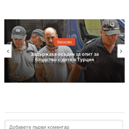
Хасково
Отложиха дело за отвличане заради
отпуските на двама адвокати