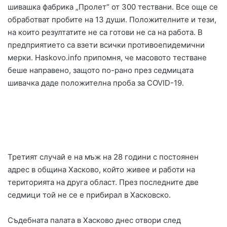
шивашка фабрика „Пролет“ от 300 тествани. Все още се
обработват пробите на 13 души. Положителните и тези,
на които резултатите не са готови не са на работа. В
предприятието са взети всички противоепидемични
мерки. Haskovo.info припомня, че масовото тестване
беше направено, защото по-рано през седмицата
шивачка даде положителна проба за COVID-19.
Третият случай е на мъж на 28 години с постоянен
адрес в община Хасково, който живее и работи на
територията на друга област. През последните две
седмици той не се е прибирал в Хасковско.
Съдебната палата в Хасково днес отвори след