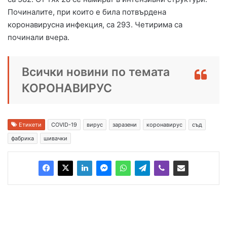
Починалите, при които е била потвърдена
коронавирусна инфекция, са 293. Четирима са
починали вчера.
Всички новини по темата
КОРОНАВИРУС
Етикети
COVID-19
вирус
заразени
коронавирус
съд
фабрика
шивачки