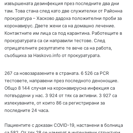
извършената дезинфекция през последните два дни
там. Това стана след като две служителки от Районна
прокуратура – Хасково дадоха положителни проби за
коронавирус. Двете жени са на домашно лечение.
Контактните им лица са под карантина. Работещите в
прокуратурата са си направили тестове. След
отрицателните резултатите те вече са на работа,
съобщиха за Haskovo.info от прокуратурата.
267 са новозаразените в страната. 6 526 са PCR
тестовете, направени през последното денонощие.
Общо 8 144 случая на коронавирусна инфекция са
потвърдени у нас. 3 924 от тях са активни. 3 927 са
излекуваните, от които 86 са регистрирани за
последните 24 часа.
Пациентите с доказан COVID-19, настанени в болница
са 582. От тях 28 се намират в интензивни структури.