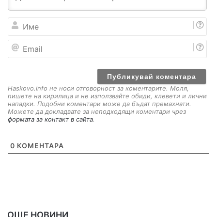
И
м
е
E
m
a
i
l
Haskovo.info не носи отговорност за коментарите. Моля,
пишете на кирилица и не използвайте обиди, клевети и лични
нападки. Подобни коментари може да бъдат премахнати.
Можете да докладвате за неподходящи коментари чрез
формата за контакт в сайта
.
0
КОМЕНТАРА
ОЩЕ НОВИНИ