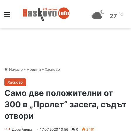
Меню
℃
27
Начало
»
Новини
»
Хасково
Хасково
Само две положителни от
300 в „Пролет“ засега, съдът
отвори
Дора Анева
17.07.2020 10:56
0
2 191