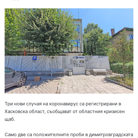
Три нови случая на коронавирус са регистрирани в
Хасковска област, съобщават от областния кризисен
щаб.
Само две са положителните проби в димитровградската