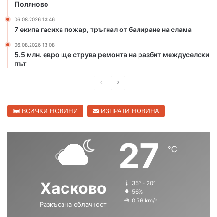
е
и
Поляново
к
п
06.08.2026 13:46
а
р
7 екипа гасиха пожар, тръгнал от балиране на слама
М
е
а
з
06.08.2026 13:08
р
К
5.5 млн. евро ще струва ремонта на разбит междуселски
и
а
път
ц
п
а
П
С
и
в
т
р
л
С
а
е
е
ВСИЧКИ НОВИНИ
ИЗПРАТИ НОВИНА
в
н
и
д
д
А
л
н
и
в
27
е
д
℃
ш
а
н
р
г
н
щ
е
р
е
а
а
Хасково
35º - 20º
а
в
с
с
56%
д
о
0.76 km/h
Разкъсана облачност
т
т