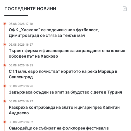
о
т
ПОСЛЕДНИТЕ НОВИНИ
п
р
о
а
ч
б
06.08.2026 17:10
и
а
ОФК „Хасково“ се подсили с нов футболист,
с
н
Димитровград се стяга за тежък мач
т
д
06.08.2026 16:57
в
а
Търсят фирма и финансиране за изграждането на южния
а
н
обходен път на Хасково
т
а
к
з
06.08.2026 16:35
о
л
С 1.1 млн. евро почистват коритото на река Марица в
р
Свиленград
а
и
т
06.08.2026 16:26
т
о
Задържаха осъден за опит за блудство с дете в Турция
о
и
т
ц
06.08.2026 16:22
Разкриха контрабанда на злато и цигари през Капитан
о
и
Андреево
н
г
а
а
06.08.2026 16:02
р
р
Самодейци се събират на фолклорен фестивал в