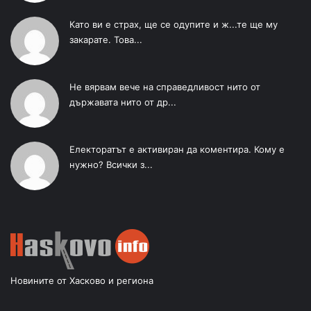
Като ви е страх, ще се одупите и ж...те ще му
закарате. Това...
Не вярвам вече на справедливост нито от
държавата нито от др...
Електоратът е активиран да коментира. Кому е
нужно? Всички з...
Новините от Хасково и региона