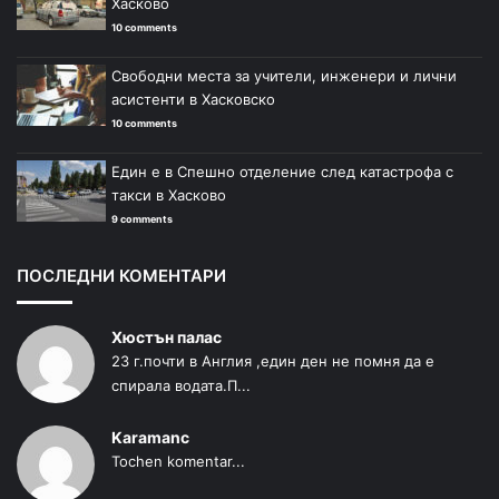
Хасково
10 comments
Свободни места за учители, инженери и лични
асистенти в Хасковско
10 comments
Един е в Спешно отделение след катастрофа с
такси в Хасково
9 comments
ПОСЛЕДНИ КОМЕНТАРИ
Хюстън палас
23 г.почти в Англия ,един ден не помня да е
спирала водата.П...
Karamanc
Tochen komentar...