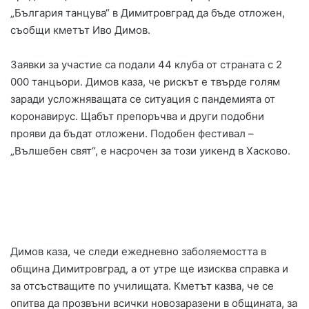
„България танцува“ в Димитровград да бъде отложен,
съобщи кметът Иво Димов.
Заявки за участие са подали 44 клуба от страната с 2
000 танцьори. Димов каза, че рискът е твърде голям
заради усложняващата се ситуация с пандемията от
коронавирус. Щабът препоръчва и други подобни
прояви да бъдат отложени. Подобен фестивал –
„Вълшебен свят“, е насрочен за този уикенд в Хасково.
Димов каза, че следи ежедневно заболяемостта в
община Димитровград, а от утре ще изисква справка и
за отсъстващите по училищата. Кметът казва, че се
опитва да прозвъни всички новозаразени в общината, за