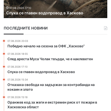
к
в
07.08.2026 15:18
Оранжев код за жеги и екстремен риск от
о
д
пожари в Хасковска област
д
р
з
у
а
г
ПОСЛЕДНИТЕ НОВИНИ
ж
и
е
я
г
к
07.08.2026 20:03
и
р
Победно начало на сезона за ОФК „Хасково“
и
а
07.08.2026 18:55
е
й
След ареста Муса Чолак твърди, че е наклеветен
к
н
с
а
07.08.2026 17:10
т
Б
Спука се главен водопровод в Хасково
р
ъ
07.08.2026 15:34
е
л
Отказаха свобода на задържан за контрабанда на
м
г
кокаин и злато
е
а
н
р
07.08.2026 15:18
р
и
Оранжев код за жеги и екстремен риск от пожари в
и
я
Хасковска област