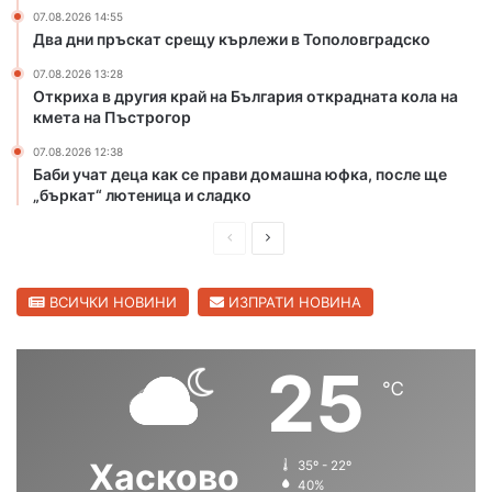
с
о
07.08.2026 14:55
к
т
Два дни пръскат срещу кърлежи в Тополовградско
о
к
т
р
07.08.2026 13:28
п
Откриха в другия край на България открадната кола на
а
кмета на Пъстрогор
о
д
ж
н
07.08.2026 12:38
а
а
Баби учат деца как се прави домашна юфка, после ще
р
т
„бъркат“ лютеница и сладко
и
а
в
к
П
С
Х
о
р
л
а
л
е
е
ВСИЧКИ НОВИНИ
ИЗПРАТИ НОВИНА
с
а
к
н
д
д
о
а
и
в
25
в
к
℃
ш
а
с
м
к
е
н
щ
а
т
а
а
о
Хасково
а
35º - 22º
с
с
40%
б
н