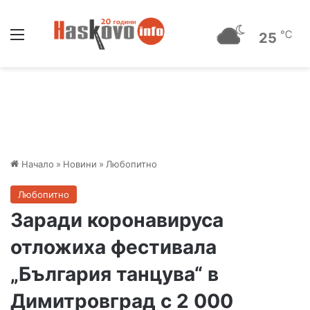
Меню
℃
25
Начало
»
Новини
»
Любопитно
Любопитно
Заради коронавируса
отложиха фестивала
„България танцува“ в
Димитровград с 2 000