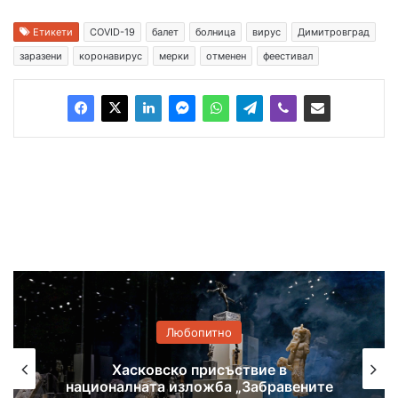
Етикети
COVID-19
балет
болница
вирус
Димитровград
заразени
коронавирус
мерки
отменен
феестивал
Любопитно
Самодейци се събират на фолклорен
фестивал в Поляново