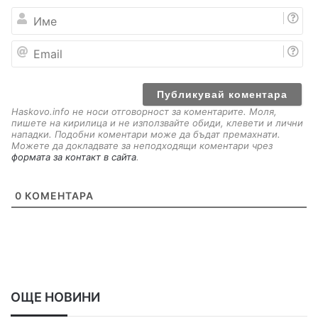
И
м
е
E
m
a
i
l
Haskovo.info не носи отговорност за коментарите. Моля,
пишете на кирилица и не използвайте обиди, клевети и лични
нападки. Подобни коментари може да бъдат премахнати.
Можете да докладвате за неподходящи коментари чрез
формата за контакт в сайта
.
0
КОМЕНТАРА
ОЩЕ НОВИНИ