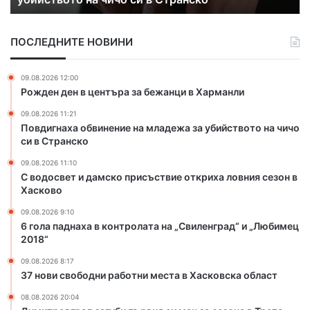
д
а
ПОСЛЕДНИТЕ НОВИНИ
м
с
к
09.08.2026 12:00
о
Рожден ден в центъра за бежанци в Харманли
п
09.08.2026 11:21
р
Повдигнаха обвинение на младежа за убийството на чичо
и
си в Странско
с
ъ
09.08.2026 11:10
с
С водосвет и дамско присъствие откриха ловния сезон в
т
Хасково
в
09.08.2026 9:10
и
6 гола паднаха в контролата на „Свиленград“ и „Любимец
е
2018“
о
т
09.08.2026 8:17
37 нови свободни работни места в Хасковска област
к
р
08.08.2026 20:04
и