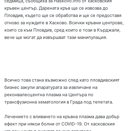
седмица, съобщиха за Haskovo.info от хасковския
кръвен център. Дарената кръв ще се извозва до
Пловдив, където ще се обработва и ще се предоставя
отново за нуждите в Хасково. Всички кръвни центрове,
които са към Пловдив, сред които е този в Кърджали,
вече ще могат да извършват тази манипулация.
Всичко това стана възможно след като пловдивският
бизнес закупи апаратурата за извличане на
реконвалесцентна плазма на Центъра по
трансфузионна хематология в Града под тепетата.
Лечението с вливането на кръвна плазма дава добър
ефект при някои болни от COVID-19. От хасковския