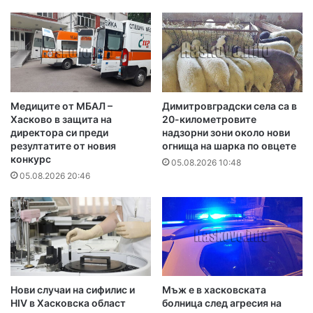
Медиците от МБАЛ –
Димитровградски села са в
Хасково в защита на
20-километровите
директора си преди
надзорни зони около нови
резултатите от новия
огнища на шарка по овцете
конкурс
05.08.2026 10:48
05.08.2026 20:46
Нови случаи на сифилис и
Мъж е в хасковската
HIV в Хасковска област
болница след агресия на