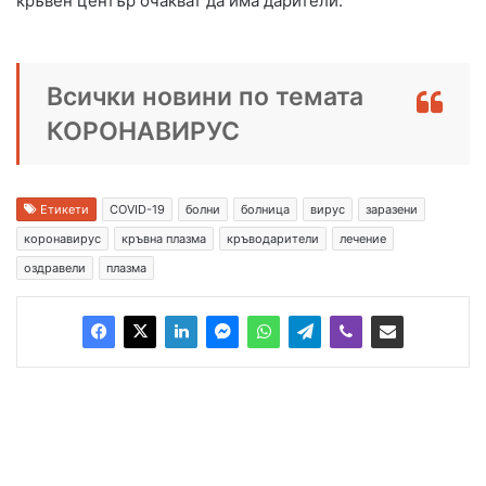
кръвен център очакват да има дарители.
Всички новини по темата
КОРОНАВИРУС
Етикети
COVID-19
болни
болница
вирус
заразени
коронавирус
кръвна плазма
кръводарители
лечение
оздравели
плазма