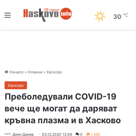
Меню
℃
30
Начало
»
Новини
»
Хасково
Хасково
Преболедували COVID-19
вече ще могат да даряват
кръвна плазма и в Хасково
Деян Динев
03.12.2020 13:06
0
1 492