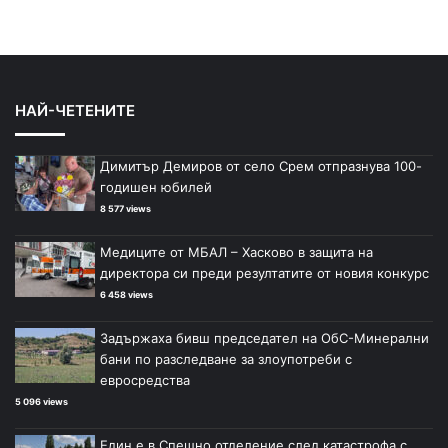
НАЙ-ЧЕТЕНИТЕ
Димитър Демиров от село Срем отпразнува 100-
годишен юбилей
8 577 views
Медиците от МБАЛ – Хасково в защита на
директора си преди резултатите от новия конкурс
6 458 views
Задържаха бивш председател на ОбС-Минерални
бани по разследване за злоупотреби с
евросредства
5 096 views
Един е в Спешно отделение след катастрофа с