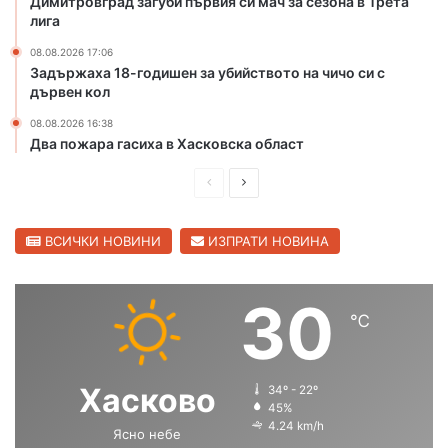
Димитровград загуби първия си мач за сезона в Трета
х
лига
а
08.08.2026 17:06
л
Задържаха 18-годишен за убийството на чичо си с
о
дървен кол
в
н
08.08.2026 16:38
и
Два пожара гасиха в Хасковска област
я
с
П
С
е
р
л
з
е
е
ВСИЧКИ НОВИНИ
ИЗПРАТИ НОВИНА
о
н
д
д
в
и
в
30
Х
℃
ш
а
а
с
н
щ
к
а
а
Хасково
о
34º - 22º
с
с
45%
в
4.24 km/h
о
Ясно небе
т
т