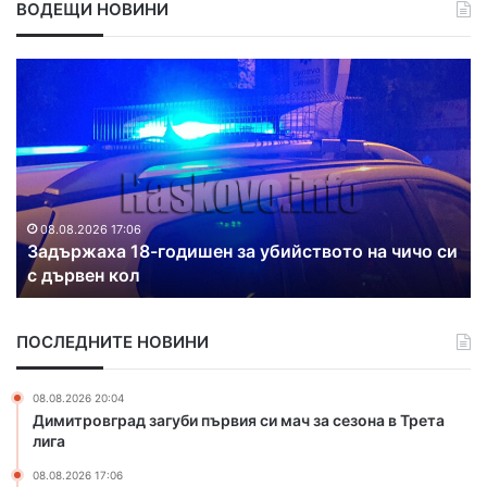
ВОДЕЩИ НОВИНИ
Д
в
а
п
о
ж
а
р
одишен за убийството на чичо си
а
08.08.2026 16:38
Два пожара гасиха 
г
а
с
ПОСЛЕДНИТЕ НОВИНИ
и
х
а
08.08.2026 20:04
в
Димитровград загуби първия си мач за сезона в Трета
Х
лига
а
08.08.2026 17:06
с