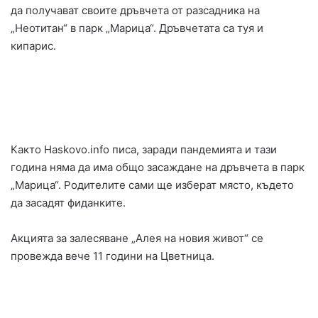
да получават своите дръвчета от разсадника на
„Неотитан“ в парк „Марица“. Дръвчетата са туя и
кипарис.
Както Haskovo.info писа, заради пандемията и тази
година няма да има общо засаждане на дръвчета в парк
„Марица“. Родителите сами ще изберат място, където
да засадят фиданките.
Акцията за залесяване „Алея на новия живот“ се
провежда вече 11 години на Цветница.