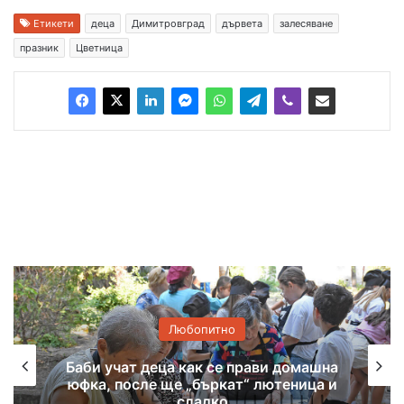
Етикети
деца
Димитровград
дървета
залесяване
празник
Цветница
Любопитно
Баби учат деца как се прави домашна
юфка, после ще „бъркат“ лютеница и
сладко