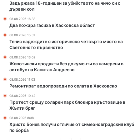
Задържаха 18-годишен за убийството на чичо си с
к
дървен кол
о
в
08.08.2026 16:38
с
Два пожара гасиха в Хасковска област
к
08.08.2026 15:51
а
Тенис надеждите с историческо четвърто място на
о
Световното първенство
б
л
08.08.2026 13:02
Животински продукти без документи са намерени в
а
автобус на Капитан Андреево
с
т
08.08.2026 11:03
Ремонтират водопроводи по селата в Хасковско
08.08.2026 10:42
Протест срещу соларен парк блокира кръстовище в
Жълти бряг
08.08.2026 8:38
Христо Бонев получи отличие от симеоновградския клуб
по борба