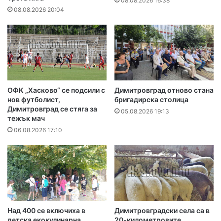
08.08.2026 16:38
08.08.2026 20:04
ОФК „Хасково“ се подсили с
Димитровград отново стана
нов футболист,
бригадирска столица
Димитровград се стяга за
05.08.2026 19:13
тежък мач
06.08.2026 17:10
Над 400 се включиха в
Димитровградски села са в
детска екокулинарна
20-километровите