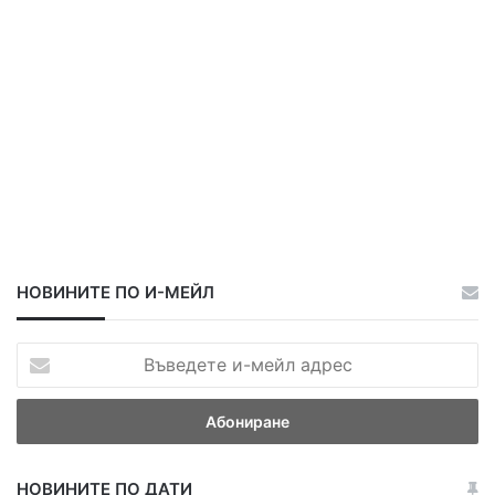
НОВИНИТЕ ПО И-МЕЙЛ
В
ъ
в
е
д
е
НОВИНИТЕ ПО ДАТИ
т