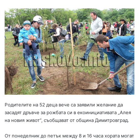
Родителите на 52 деца вече са заявили желание да
засадят дръвче за рожбата си в екоинициативата „Алея
на новия живот“, съобщават от община Димитровград.
От понеделник до петък между 8 и 16 часа хората могат