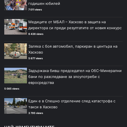
годишен юбилей
7 011 views
Медиците от МБАЛ – Хасково в защита на
директора си преди резултатите от новия конкурс
6 436 views
Заляха с боя автомобил, паркиран в центъра на
Хасково
5 677 views
Задържаха бивш председател на ОбС-Минерални
бани по разследване за злоупотреби с
евросредства
5 085 views
Един е в Спешно отделение след катастрофа с
такси в Хасково
3 795 views