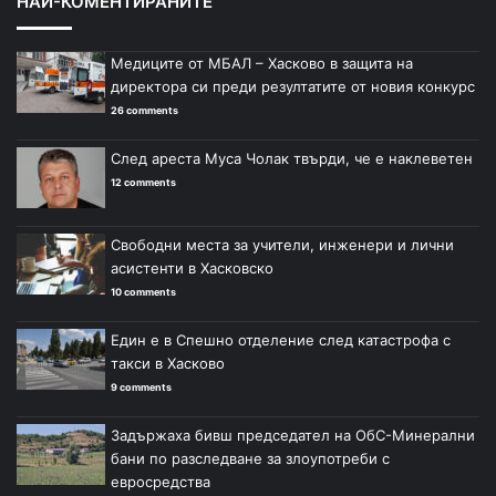
НАЙ-КОМЕНТИРАНИТЕ
Медиците от МБАЛ – Хасково в защита на
директора си преди резултатите от новия конкурс
26 comments
След ареста Муса Чолак твърди, че е наклеветен
12 comments
Свободни места за учители, инженери и лични
асистенти в Хасковско
10 comments
Един е в Спешно отделение след катастрофа с
такси в Хасково
9 comments
Задържаха бивш председател на ОбС-Минерални
бани по разследване за злоупотреби с
евросредства