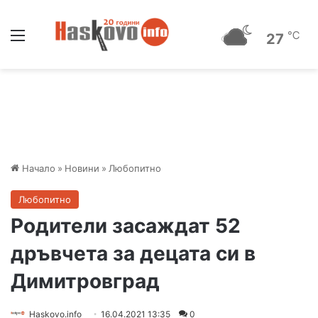
Меню
℃
27
Начало
»
Новини
»
Любопитно
Любопитно
Родители засаждат 52
дръвчета за децата си в
Димитровград
Haskovo.info
16.04.2021 13:35
0