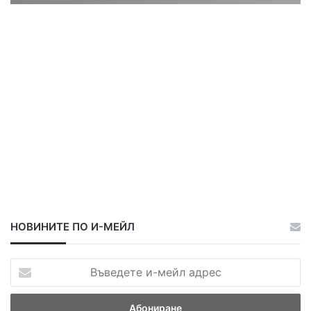
ц
ц
а
а
НОВИНИТЕ ПО И-МЕЙЛ
В
ъ
в
е