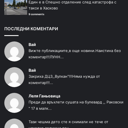
Един е в Спешно отделение след катастрофа с
такси в Хасково
9 comments
ПОСЛЕДНИ КОМЕНТАРИ
Вай
Вижте публикациите,в още новини.Наистина без
коментар!!!ЛУНН...
Вай
Закриха ДЦЗ,,Вулкан"!!!Няма нужда от
коментар!!!...
Леля Ганьовица
Преди да връхлети сушата на булевард ,, Раковски
" 17 в малк...
Тази чешма дето сте я снимали не тече от
няколко седмици веч...