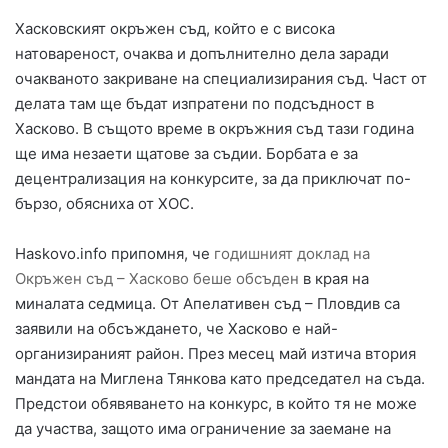
Хасковският окръжен съд, който е с висока
натовареност, очаква и допълнително дела заради
очакваното закриване на специализирания съд. Част от
делата там ще бъдат изпратени по подсъдност в
Хасково. В същото време в окръжния съд тази година
ще има незаети щатове за съдии. Борбата е за
децентрализация на конкурсите, за да приключат по-
бързо, обясниха от ХОС.
Haskovo.info припомня, че
годишният доклад на
Окръжен съд – Хасково беше обсъден
в края на
миналата седмица. От Апелативен съд – Пловдив са
заявили на обсъждането, че Хасково е най-
организираният район. През месец май изтича втория
мандата на Миглена Тянкова като председател на съда.
Предстои обявяването на конкурс, в който тя не може
да участва, защото има ограничение за заемане на