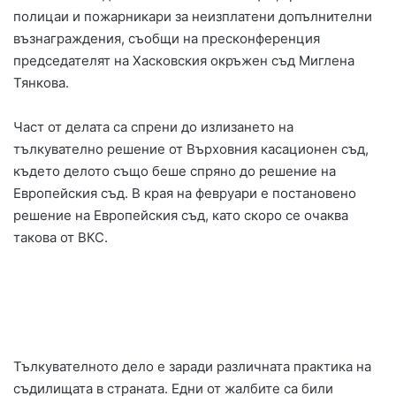
полицаи и пожарникари за неизплатени допълнителни
възнаграждения, съобщи на пресконференция
председателят на Хасковския окръжен съд Миглена
Тянкова.
Част от делата са спрени до излизането на
тълкувателно решение от Върховния касационен съд,
където делото също беше спряно до решение на
Европейския съд. В края на февруари е постановено
решение на Европейския съд, като скоро се очаква
такова от ВКС.
Тълкувателното дело е заради различната практика на
съдилищата в страната. Едни от жалбите са били