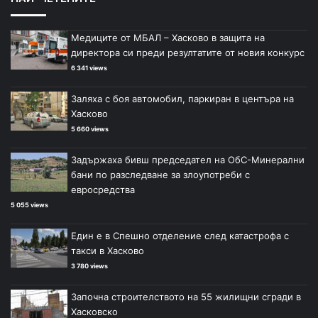
Медиците от МБАЛ – Хасково в защита на
директора си преди резултатите от новия конкурс
6 341 views
Заляха с боя автомобил, паркиран в центъра на
Хасково
5 660 views
Задържаха бивш председател на ОбС-Минерални
бани по разследване за злоупотреби с
евросредства
5 055 views
Един е в Спешно отделение след катастрофа с
такси в Хасково
3 780 views
Започна строителството на 55 жилищни сгради в
Хасковско