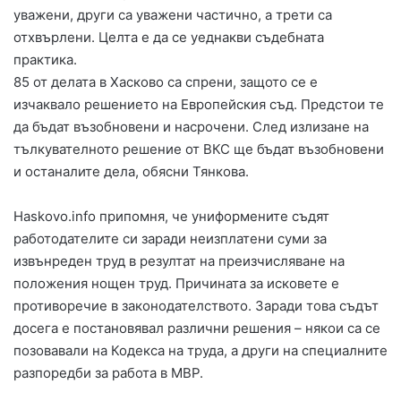
уважени, други са уважени частично, а трети са
отхвърлени. Целта е да се уеднакви съдебната
практика.
85 от делата в Хасково са спрени, защото се е
изчаквало решението на Европейския съд. Предстои те
да бъдат възобновени и насрочени. След излизане на
тълкувателното решение от ВКС ще бъдат възобновени
и останалите дела, обясни Тянкова.
Haskovo.info припомня, че униформените съдят
работодателите си заради неизплатени суми за
извънреден труд в резултат на преизчисляване на
положения нощен труд. Причината за исковете е
противоречие в законодателството. Заради това съдът
досега е постановявал различни решения – някои са се
позовавали на Кодекса на труда, а други на специалните
разпоредби за работа в МВР.