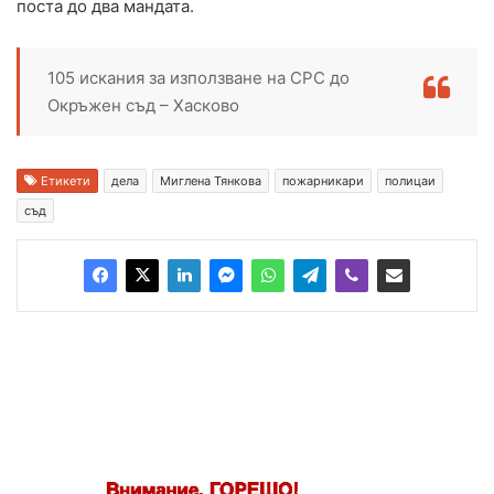
поста до два мандата.
105 искания за използване на СРС до
Окръжен съд – Хасково
Етикети
дела
Миглена Тянкова
пожарникари
полицаи
съд