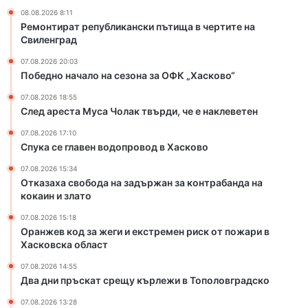
о
г
08.08.2026 8:11
д
и
Ремонтират републикански пътища в чертите на
о
и
Свиленград
п
е
07.08.2026 20:03
р
к
Победно начало на сезона за ОФК „Хасково“
о
с
в
т
07.08.2026 18:55
о
р
След ареста Муса Чолак твърди, че е наклеветен
д
е
07.08.2026 17:10
в
м
Спука се главен водопровод в Хасково
Х
е
а
н
07.08.2026 15:34
с
р
Отказаха свобода на задържан за контрабанда на
к
и
кокаин и злато
о
с
07.08.2026 15:18
в
к
Оранжев код за жеги и екстремен риск от пожари в
о
о
Хасковска област
т
п
07.08.2026 14:55
Два дни пръскат срещу кърлежи в Тополовградско
о
ж
07.08.2026 13:28