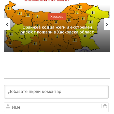
Хасково
Оранжев код за жеги и екстремен
риск от пожари в Хасковска област
И
м
е