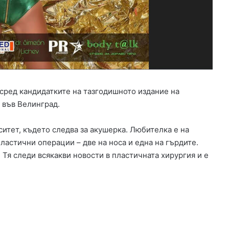
о
а
д
н
с
с
и
и
л
р
и
а
с
н
н
е
о
з
сред кандидатките на тазгодишното издание на
в
а
 във Велинград.
ф
и
у
з
ситет, където следва за акушерка. Любителка е на
т
г
ластични операции – две на носа и една на гърдите.
б
р
о
а
 Тя следи всякакви новости в пластичната хирургия и е
л
ж
и
д
с
а
т
н
,
е
Д
т
и
о