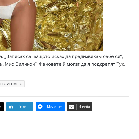
ж
с
ъ
к
к
о
м
в
а
о
ч
. „Записах се, защото исках да предизвикам себе си“,
та „Мис Силикон“. Феновете й могат да я подкрепят
Тук
.
она Ангелова
X
LinkedIn
Messenger
И-мейл