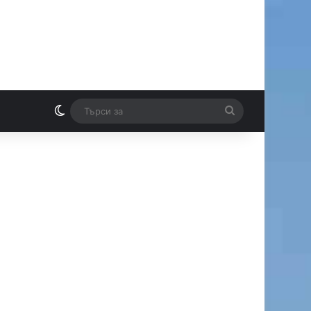
Switch skin
Търси
И
за