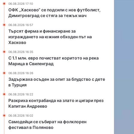
и
06.08.2026 17:10
с
ОФК „Хасково“ се подсили с нов футболист,
т
Димитровград се стяга за тежък мач
в
06.08.2026 16:57
а
Търсят фирма и финансиране за
т
изграждането на южния обходен път на
к
Хасково
о
р
06.08.2026 16:35
С 1.1 млн. евро почистват коритото на река
и
Марица в Свиленград
т
о
06.08.2026 16:26
т
Задържаха осъден за опит за блудство с дете
о
в Турция
н
06.08.2026 16:22
а
Разкриха контрабанда на злато и цигари през
р
Капитан Андреево
е
к
06.08.2026 16:02
а
Самодейци се събират на фолклорен
фестивал в Поляново
М
а