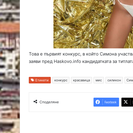
Това е първият конкурс, в който Симона участва
заяви пред Haskovo.info кандидатката за титла
Етикети
конкурс
красавица
мис
силикон
Сим
Споделяне
Facebook