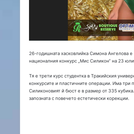
р
а
т
н
а
ф
о
л
к
26-годишната хасковлийка Симона Ангелова е 
л
националния конкурс „Мис Силикон“ на 23 юли
о
р
Тя е трети курс студентка в Тракийския универ
е
конкурсите и пластичните операции. Има три п
н
ф
Силиконовият й бюст е в размер от 335 кубика.
е
запозната с повечето естетически корекции.
с
т
и
в
а
л