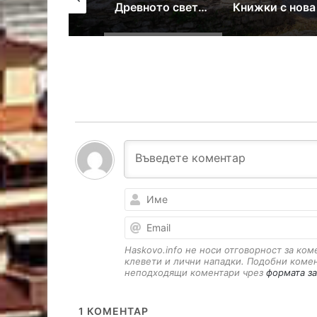
Самодейци се събират на фолклорен фестивал в Поляново
Древното светилище край Каснаково става сцена на моноспектакъл
Haskovo.info не носи отговорност за ко
клевети и лични нападки. Подобни коме
неподходящи коментари чрез
формата за
1
КОМЕНТАР