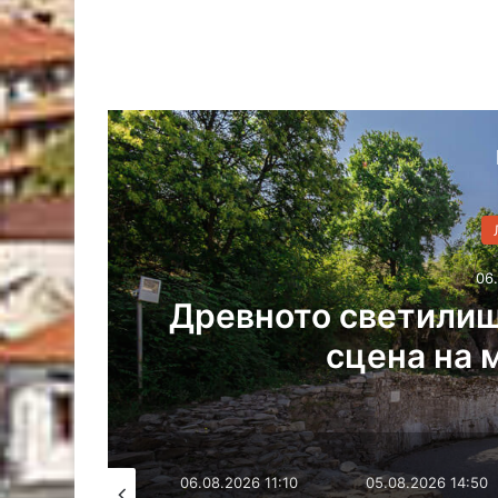
06.
Древното светилищ
сцена на 
06.08.2026 16:02
06.08.2026 11:10
05.08.2026 14:50