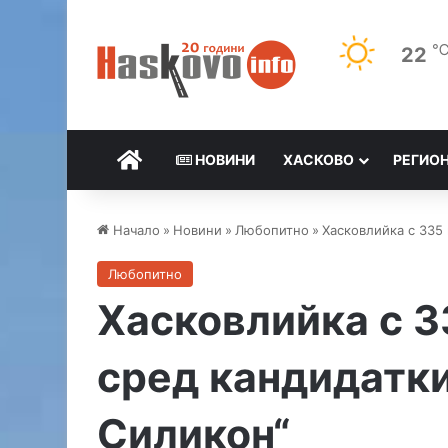
22
НАЧАЛО
НОВИНИ
ХАСКОВО
РЕГИО
Начало
»
Новини
»
Любопитно
»
Хасковлийка с 335 
Любопитно
Хасковлийка с 3
сред кандидатки
Силикон“