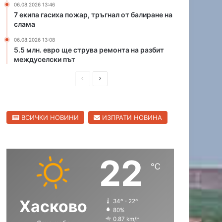
06.08.2026 13:46
р
7 екипа гасиха пожар, тръгнал от балиране на
и
слама
ц
06.08.2026 13:08
а
5.5 млн. евро ще струва ремонта на разбит
в
междуселски път
С
в
П
С
и
р
л
л
е
е
е
н
ВСИЧКИ НОВИНИ
ИЗПРАТИ НОВИНА
д
д
г
и
в
р
а
ш
а
д
22
н
щ
℃
а
а
с
с
Хасково
34º - 22º
т
т
80%
р
р
0.87 km/h