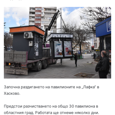
Започна раздигането на павилионите на „Лафка“ в
Хасково.
Предстои разчистването на общо 30 павилиона в
областния град. Работата ще отнеме няколко дни.