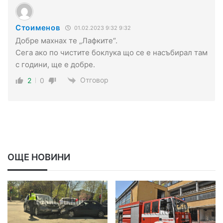
Стоименов
01.02.2023 9:32 9:32
Добре махнах те „Лафките“.
Сега ако по чистите боклука що се е насъбирал там
с години, ще е добре.
Отговор
2
0
ОЩЕ НОВИНИ