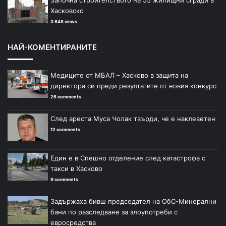
Започна строителството на 55 жилищни сгради в
Хасковско
3 648 views
НАЙ-КОМЕНТИРАНИТЕ
Медиците от МБАЛ – Хасково в защита на
директора си преди резултатите от новия конкурс
26 comments
След ареста Муса Чолак твърди, че е наклеветен
12 comments
Един е в Спешно отделение след катастрофа с
такси в Хасково
9 comments
Задържаха бивш председател на ОбС-Минерални
бани по разследване за злоупотреби с
евросредства