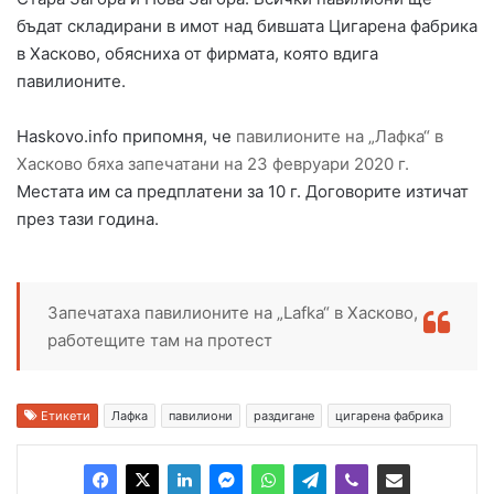
бъдат складирани в имот над бившата Цигарена фабрика
в Хасково, обясниха от фирмата, която вдига
павилионите.
Haskovo.info припомня, че
павилионите на „Лафка“ в
Хасково бяха запечатани на 23 февруари 2020 г.
Местата им са предплатени за 10 г. Договорите изтичат
през тази година.
Запечатаха павилионите на „Lafka“ в Хасково,
работещите там на протест
Етикети
Лафка
павилиони
раздигане
цигарена фабрика