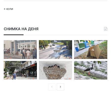
« юли
СНИМКА НА ДЕНЯ
П
С
р
л
е
е
д
д