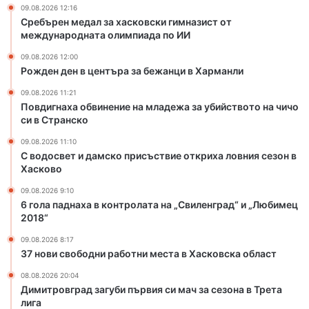
н
к
09.08.2026 12:16
е
о
Сребърен медал за хасковски гимназист от
н
п
международната олимпиада по ИИ
и
р
09.08.2026 12:00
е
и
Рожден ден в центъра за бежанци в Харманли
н
с
а
ъ
09.08.2026 11:21
м
с
Повдигнаха обвинение на младежа за убийството на чичо
л
т
си в Странско
а
в
09.08.2026 11:10
д
и
С водосвет и дамско присъствие откриха ловния сезон в
е
е
Хасково
ж
о
а
т
09.08.2026 9:10
6 гола паднаха в контролата на „Свиленград“ и „Любимец
з
к
2018“
а
р
у
и
09.08.2026 8:17
б
х
37 нови свободни работни места в Хасковска област
и
а
08.08.2026 20:04
й
л
Димитровград загуби първия си мач за сезона в Трета
с
о
лига
т
в