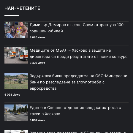
НАЙ-ЧЕТЕНИТЕ
Димитър Демиров от село Срем отпразнува 100-
годишен юбилей
8 685 views
Медиците от МБАЛ – Хасково в защита на
директора си преди резултатите от новия конкурс
6 470 views
Задържаха бивш председател на ОбС-Минерални
бани по разследване за злоупотреби с
евросредства
5 098 views
Един е в Спешно отделение след катастрофа с
такси в Хасково
3 801 views