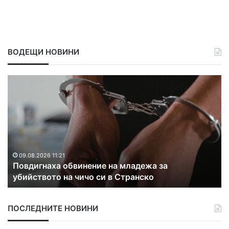
ВОДЕЩИ НОВИНИ
П
С
о
в
в
о
д
д
и
о
г
с
н
в
а
е
09.08.2026 11:21
Повдигнаха обвинение на младежа за
х
т
убийството на чичо си в Странско
а
и
о
д
б
а
ПОСЛЕДНИТЕ НОВИНИ
в
м
и
с