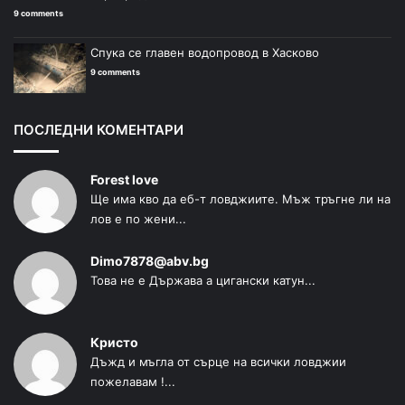
9 comments
Спука се главен водопровод в Хасково
9 comments
ПОСЛЕДНИ КОМЕНТАРИ
Forest love
Ще има кво да еб-т ловджиите. Мъж тръгне ли на
лов е по жени...
Dimo7878@abv.bg
Това не е Държава а цигански катун...
Кристо
Дъжд и мъгла от сърце на всички ловджии
пожелавам !...