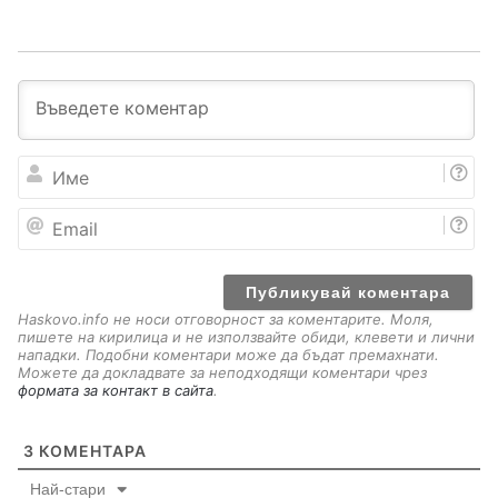
И
м
е
E
m
a
i
l
Haskovo.info не носи отговорност за коментарите. Моля,
пишете на кирилица и не използвайте обиди, клевети и лични
нападки. Подобни коментари може да бъдат премахнати.
Можете да докладвате за неподходящи коментари чрез
формата за контакт в сайта
.
3
КОМЕНТАРА
Най-стари