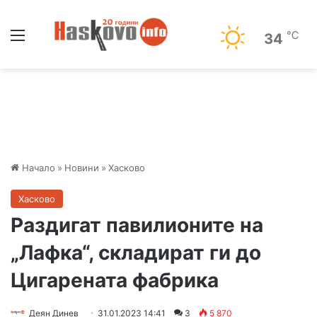
Меню
℃
34
Начало
»
Новини
»
Хасково
Хасково
Раздигат павилионите на
„Лафка“, складират ги до
Цигарената фабрика
Деян Динев
31.01.2023 14:41
3
5 870