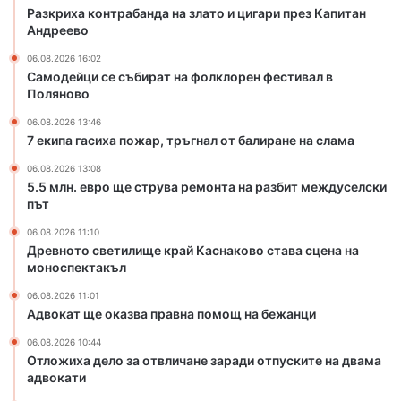
р
а
Разкриха контрабанда на злато и цигари през Капитан
а
р
Андреево
т
,
06.08.2026 16:02
н
т
Самодейци се събират на фолклорен фестивал в
а
р
Поляново
ф
ъ
о
г
06.08.2026 13:46
л
н
7 екипа гасиха пожар, тръгнал от балиране на слама
к
а
06.08.2026 13:08
л
л
5.5 млн. евро ще струва ремонта на разбит междуселски
о
о
път
р
т
е
б
06.08.2026 11:10
Древното светилище край Каснаково става сцена на
н
а
моноспектакъл
ф
л
е
и
06.08.2026 11:01
с
р
Адвокат ще оказва правна помощ на бежанци
т
а
06.08.2026 10:44
и
н
Отложиха дело за отвличане заради отпуските на двама
в
е
адвокати
а
н
л
а