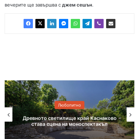
вечерите ще завършва с
джем сешън
.
Любопитно
Древното светилище край Каснаково
става сцена на моноспектакъл