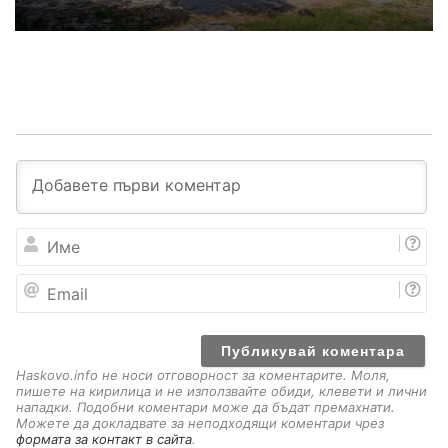
И
м
е
E
m
a
i
l
Haskovo.info не носи отговорност за коментарите. Моля,
пишете на кирилица и не използвайте обиди, клевети и лични
нападки. Подобни коментари може да бъдат премахнати.
Можете да докладвате за неподходящи коментари чрез
формата за контакт в сайта
.