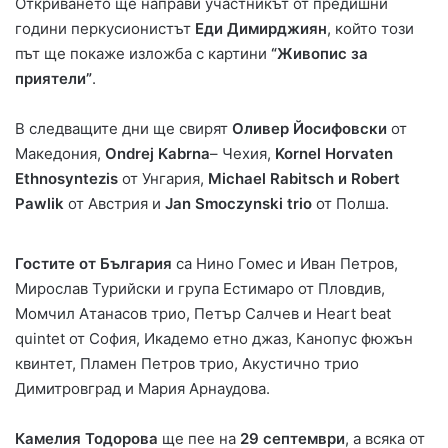
Откриването ще направи участникът от предишни
години перкусионистът
Еди Димирджиян
, който този
път ще покаже изложба с картини
“Живопис за
приятели”
.
В следващите дни ще свирят
Оливер Йосифовски
от
Македония,
Ondrej Kabrna
– Чехия,
Kornel Horvaten
Ethnosyntezis
от Унгария,
Michael Rabitsch и Robert
Pawlik
от Австрия и
Jan Smoczynski trio
от Полша.
Гостите от България
са Нино Гомес и Иван Петров,
Мирослав Турийски и група Естимаро от Пловдив,
Момчил Атанасов трио, Петър Салчев и Heart beаt
quintet от София, Икадемо етно джаз, Канопус фюжън
квинтет, Пламен Петров трио, Акустично трио
Димитровград и Мария Арнаудова.
Камелия Тодорова
ще пее на
29 септември
, а всяка от