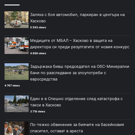
Заляха с боя автомобил, паркиран в центъра на
Хасково
5 593 views
Медиците от МБАЛ – Хасково в защита на
директора си преди резултатите от новия конкурс
4 898 views
Задържаха бивш председател на ОбС-Минерални
бани по разследване за злоупотреби с
евросредства
4 767 views
Един е в Спешно отделение след катастрофа с
такси в Хасково
3 718 views
По-тежко обвинение за биячите на басейновия
спасител, остават в ареста