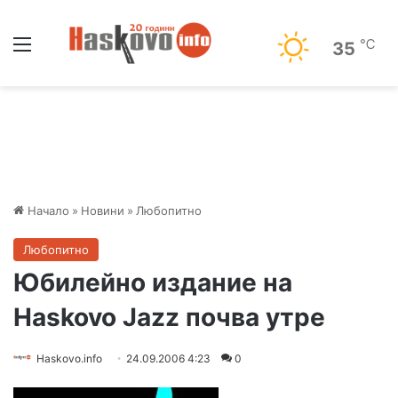
Меню
℃
35
Начало
»
Новини
»
Любопитно
Любопитно
Юбилейно издание на
Haskovo Jazz почва утре
Haskovo.info
24.09.2006 4:23
0