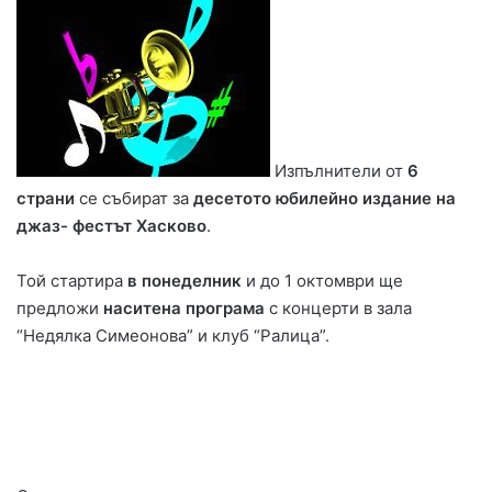
Изпълнители от
6
страни
се събират за
десетото юбилейно издание на
джаз- фестът Хасково
.
Той стартира
в понеделник
и до 1 октомври ще
предложи
наситена програма
с концерти в зала
“Недялка Симеонова” и клуб “Ралица”.