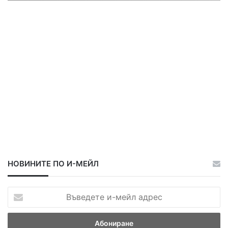
ц
ц
а
а
НОВИНИТЕ ПО И-МЕЙЛ
В
ъ
в
е