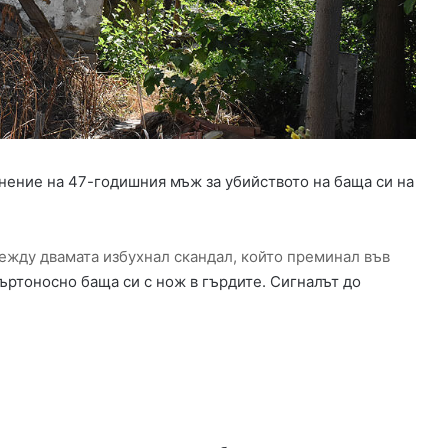
д
о
п
р
о
в
о
д
в
нение на 47-годишния мъж за убийството на баща си на
Х
а
с
ежду двамата избухнал скандал, който преминал във
к
о
мъртоносно баща си с нож в гърдите. Сигналът до
в
.
о