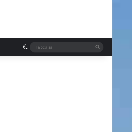
Switch skin
Търси
И
за