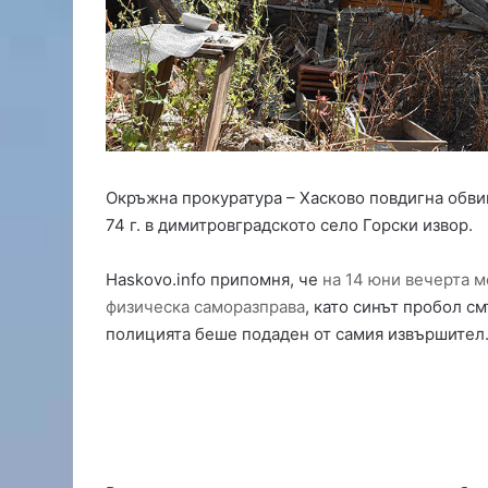
с
е
з
о
н
а
з
а
О
Окръжна прокуратура – Хасково повдигна обви
Ф
74 г. в димитровградското село Горски извор.
К
„
Haskovo.info припомня, че
на 14 юни вечерта м
Х
а
физическа саморазправа
, като синът пробол с
с
полицията беше подаден от самия извършител
к
о
в
о
“