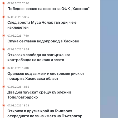
и
р
07.08.2026 20:03
и
а
Победно начало на сезона за ОФК „Хасково“
е
й
07.08.2026 18:55
к
н
След ареста Муса Чолак твърди, че е
с
а
наклеветен
т
Б
р
ъ
07.08.2026 17:10
е
л
Спука се главен водопровод в Хасково
м
г
07.08.2026 15:34
е
а
Отказаха свобода на задържан за
н
р
контрабанда на кокаин и злато
р
и
и
я
07.08.2026 15:18
с
Оранжев код за жеги и екстремен риск от
о
пожари в Хасковска област
к
т
о
к
07.08.2026 14:55
т
р
Два дни пръскат срещу кърлежи в
п
а
Тополовградско
о
д
07.08.2026 13:28
ж
н
Откриха в другия край на България
а
а
открадната кола на кмета на Пъстрогор
р
т