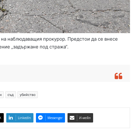
 на наблюдаващия прокурор. Предстои да се внесе
нение „задържане под стража“.
н
съд
убийство
X
LinkedIn
Messenger
И-мейл