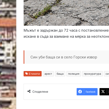
Мъжът е задържан до 72 часа с постановление
искане в съда за взимане на мярка за неоткло
Син уби баща си в село Горски извор
Етикети
арест
баща
полиция
прокуратура
си
Споделяне
Facebook