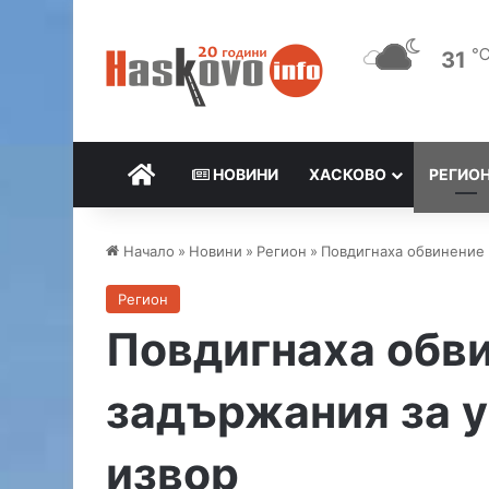
31
НАЧАЛО
НОВИНИ
ХАСКОВО
РЕГИО
Начало
»
Новини
»
Регион
»
Повдигнаха обвинение 
Регион
Повдигнаха обви
задържания за у
извор