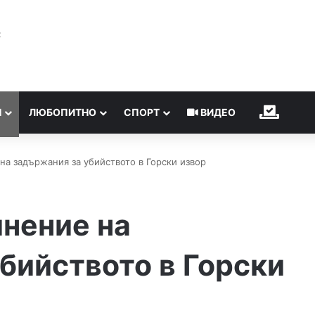
℃
Н
ЛЮБОПИТНО
СПОРТ
ВИДЕО
ИЗБОР
на задържания за убийството в Горски извор
нение на
бийството в Горски