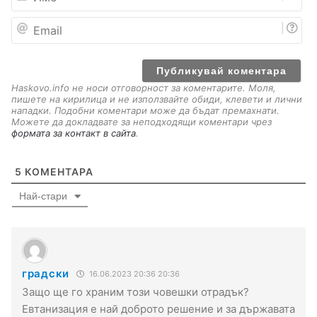
м
е
E
m
a
i
l
Haskovo.info не носи отговорност за коментарите. Моля,
пишете на кирилица и не използвайте обиди, клевети и лични
нападки. Подобни коментари може да бъдат премахнати.
Можете да докладвате за неподходящи коментари чрез
формата за контакт в сайта
.
5
КОМЕНТАРА
Най-стари
градски
16.06.2023 20:36 20:36
Защо ще го храним този човешки отрадък?
Евтанизация е най доброто решение и за държавата