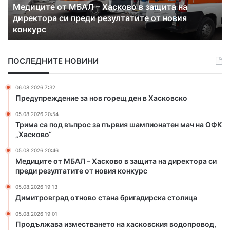
Медиците от МБАЛ – Хасково в защита на
е
в
ч
директора си преди резултатите от новия
о
г
конкурс
т
р
М
а
Б
д
ПОСЛЕДНИТЕ НОВИНИ
А
о
Л
т
–
н
06.08.2026 7:32
Х
о
Предупреждение за нов горещ ден в Хасковско
а
в
05.08.2026 20:54
с
о
Трима са под въпрос за първия шампионатен мач на ОФК
к
с
„Хасково“
о
т
в
а
05.08.2026 20:46
о
н
Медиците от МБАЛ – Хасково в защита на директора си
в
а
преди резултатите от новия конкурс
з
б
05.08.2026 19:13
а
р
Димитровград отново стана бригадирска столица
щ
и
и
г
05.08.2026 19:01
т
а
Продължава изместването на хасковския водопровод,