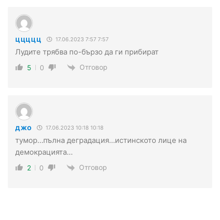
ццццц
17.06.2023 7:57 7:57
Лудите трябва по-бързо да ги прибират
Отговор
5
0
джо
17.06.2023 10:18 10:18
тумор…пълна деградация…истинското лице на
демокрацията…
Отговор
2
0