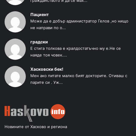
гражданството и да се мах...
Пациент
Може да е добър администратор Гелов ,но нищо
не направи по о...
градски
Е стига толкова е кралдостатъчно му е.Не се
наяде тоя човек....
Хасковски бек!
Мен ако питате малко бият докторите. Отиваш с
парите си . Уж...
Новините от Хасково и региона