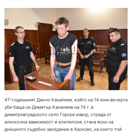
47-годишният Данчо Каналиев, който на 14 юни вечерта
уби баща си Димитър Каналиев на 74 г. в
димитровградското село Горски извор, страда от
алкохолна зависимост и епилепсия, стана ясно на
днешното съдебно заседание в Хасково, на което той