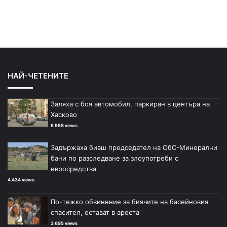
НАЙ-ЧЕТЕНИТЕ
Заляха с боя автомобил, паркиран в центъра на
Хасково
5 558 views
Задържаха бивш председател на ОбС-Минерални
бани по разследване за злоупотреби с
евросредства
4 434 views
По-тежко обвинение за биячите на басейновия
спасител, остават в ареста
3 695 views