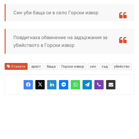
Син уби баща си в село Горски извор
Повдигнаха обвинение на задържания за
убийството в Горски извор
Етикети
арест
баща
Горски извор
син
съд
убийство