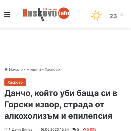
Меню
℃
23
Начало
»
Новини
»
Хасково
Хасково
Данчо, който уби баща си в
Горски извор, страда от
алкохолизъм и епилепсия
Деян Динев
16.06.2023 15:54
5
5 605