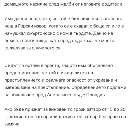
домашното насилие след жалби от неговите родители.
Има данни по делото, че той е бил пиян във фаталната
нощ в Горски извор, когато се е скарал с баща си и го е
намушкал смъртоносно с нож в гърдите. Данчо не
помнел почти нищо, като пред съда каза, че много
съжалява за случилото се.
Съдът го остави в ареста, защото има обосновано
предположение, че той е извършител на
престъплението и реалната опасност от укриване и
извършване на престъпление. Определението подлежи
на обжалване пред Апелативен съд – Пловдив.
Ако бъде признат за виновен го грози затвор от 15 до 20
г., доживотен затвор или доживотен затвор без право на
замяна.