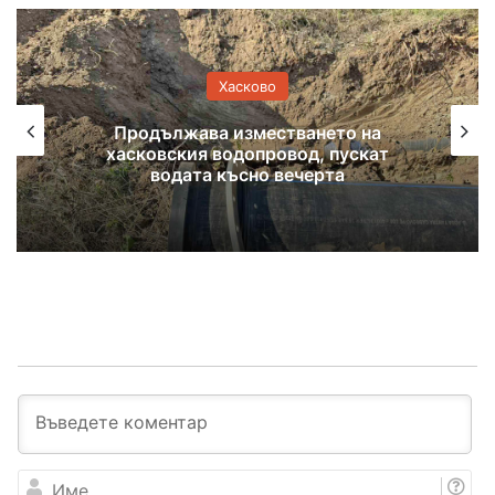
Хасково
Продължава изместването на
хасковския водопровод, пускат
водата късно вечерта
И