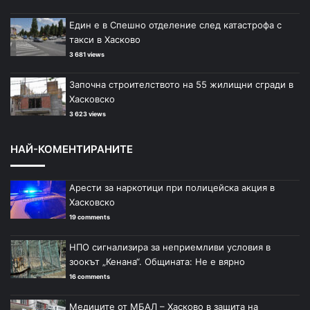
Един е в Спешно отделение след катастрофа с
такси в Хасково
3 681 views
Започна строителството на 55 жилищни сгради в
Хасковско
3 623 views
НАЙ-КОМЕНТИРАНИТЕ
Арести за наркотици при полицейска акция в
Хасковско
19 comments
НПО сигнализира за неприемливи условия в
зоокът „Кенана“. Общината: Не е вярно
16 comments
Медиците от МБАЛ – Хасково в защита на