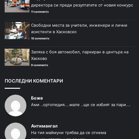
директора си преди резултатите от новия конкурс
11 comments
Свободни места за учители, инженери и лични
асистенти в Хасковско
10 comments
Заляха с боя автомобил, паркиран в центъра на
Хасково
9 comments
ПОСЛЕДНИ КОМЕНТАРИ
Боже
Ами ..ортопедия....мале ..ще се избият за пари....
Антимангал
На тия маймуни трябва да се отнема