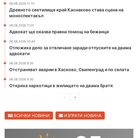
06.08.2026 11:10
т
о
Древното светилище край Каснаково става сцена на
а
щ
моноспектакъл
н
н
а
а
06.08.2026 11:01
Адвокат ще оказва правна помощ на бежанци
р
б
а
е
06.08.2026 10:44
з
ж
Отложиха дело за отвличане заради отпуските на двама
б
а
адвокати
и
н
06.08.2026 9:35
т
ц
Отстраняват аварии в Хасково, Свиленград и по селата
м
и
е
06.08.2026 9:30
ж
Откриха наркотици в жилището на двама братя
д
у
П
С
с
р
л
е
е
е
ВСИЧКИ НОВИНИ
ИЗПРАТИ НОВИНА
л
с
д
д
к
и
в
и