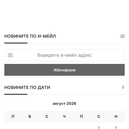
НОВИНИТЕ ПО И-МЕЙЛ
В
ъ
в
е
д
е
НОВИНИТЕ ПО ДАТИ
т
е
и
август 2026
-
м
П
В
С
Ч
П
С
Н
е
й
1
2