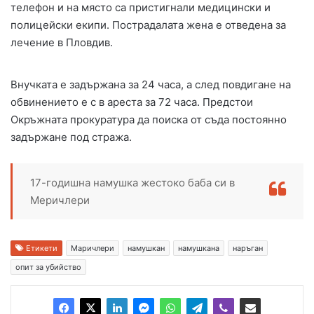
телефон и на място са пристигнали медицински и
полицейски екипи. Пострадалата жена е отведена за
лечение в Пловдив.
Внучката е задържана за 24 часа, а след повдигане на
обвинението е с в ареста за 72 часа. Предстои
Окръжната прокуратура да поиска от съда постоянно
задържане под стража.
17-годишна намушка жестоко баба си в
Меричлери
Етикети
Маричлери
намушкан
намушкана
наръган
опит за убийство