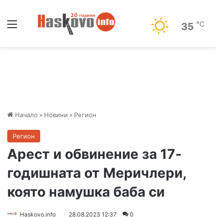
Меню
℃
35
Начало
»
Новини
»
Регион
Регион
Арест и обвинение за 17-
годишната от Меричлери,
която намушка баба си
Haskovo.info
28.08.2023 12:37
0