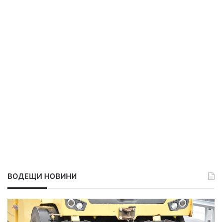
ВОДЕЩИ НОВИНИ
5
А
.
д