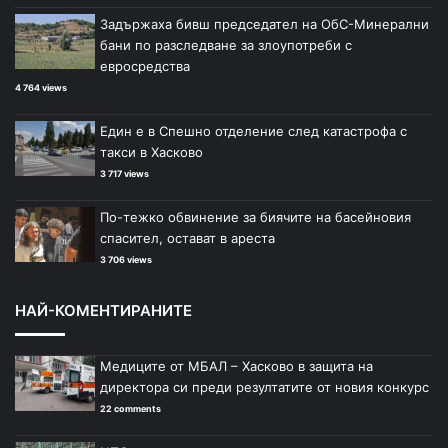
Задържаха бивш председател на ОбС-Минерални
бани по разследване за злоупотреби с
евросредства
4 764 views
Един е в Спешно отделение след катастрофа с
такси в Хасково
3 717 views
По-тежко обвинение за биячите на басейновия
спасител, остават в ареста
3 706 views
НАЙ-КОМЕНТИРАНИТЕ
Медиците от МБАЛ – Хасково в защита на
директора си преди резултатите от новия конкурс
22 comments