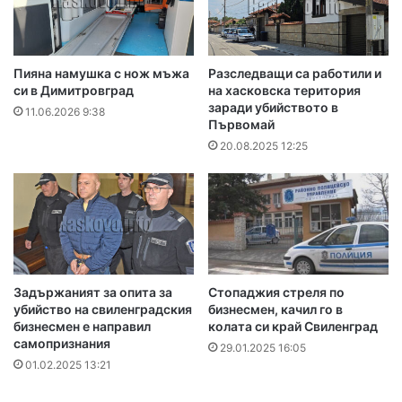
Пияна намушка с нож мъжа
Разследващи са работили и
си в Димитровград
на хасковска територия
заради убийството в
11.06.2026 9:38
Първомай
20.08.2025 12:25
Задържаният за опита за
Стопаджия стреля по
убийство на свиленградския
бизнесмен, качил го в
бизнесмен е направил
колата си край Свиленград
самопризнания
29.01.2025 16:05
01.02.2025 13:21