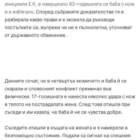
инициали Е.К. е намушкало 83-годишната си баба с нож
и е избягало
. Според събраните доказателства тя е
разбирала какво прави и е можела да ръководи
постъпките си, въпреки че не е пълнолетна, уточняват
от държавното обвинение.
Данните сочат, че в четвъртък момичето и баба й се
скарали и словесният конфликт преминал във
физически. 17-госишната е нанесла няколко удара с нож
в тялото на пострадалата жена. След това отишла при
съседи и им казала, че баба й не се чувства добре.
Съседите отишли в къщата на жената и я намерели в
безпомощно състояние. Подали са сигнал на спешния