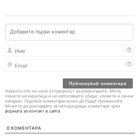
И
м
е
E
m
a
i
l
Haskovo.info не носи отговорност за коментарите. Моля,
пишете на кирилица и не използвайте обиди, клевети и лични
нападки. Подобни коментари може да бъдат премахнати.
Можете да докладвате за неподходящи коментари чрез
формата за контакт в сайта
.
0
КОМЕНТАРА