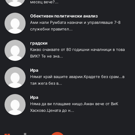
месец вече?...
Обективен политичиски анализ
Ами нали Румбата назначи и управляваше 7-8
служебни правител...
градски
Какво очаквате от 80 годишни началници в това
ВИК? Те не зна...
Ира
Нямат край вашите аварии.Крадете без срам...в
тая жега без в...
Ира
Няма да ви плащаме нищо.Аман вече от ВиК
Хасково.Цената до н...