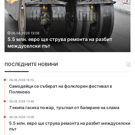
5
в
м
о
л
к
н
а
.
т
е
щ
06.08.2026 13:08
5.5 млн. евро ще струва ремонта на разбит
в
е
междуселски път
р
о
о
к
щ
а
ПОСЛЕДНИТЕ НОВИНИ
е
з
с
в
т
а
06.08.2026 16:02
р
п
Самодейци се събират на фолклорен фестивал в
у
р
Поляново
в
а
06.08.2026 13:46
а
в
7 екипа гасиха пожар, тръгнал от балиране на слама
р
н
е
а
06.08.2026 13:08
м
п
5.5 млн. евро ще струва ремонта на разбит междуселски
о
о
път
н
м