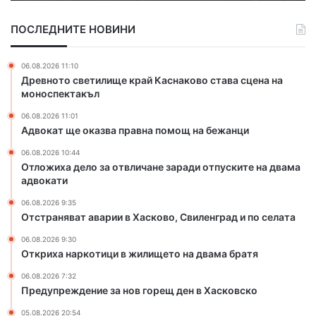
л
т
о
а
ПОСЛЕДНИТЕ НОВИНИ
з
в
а
а
о
р
06.08.2026 11:10
т
и
Древното светилище край Каснаково става сцена на
в
и
моноспектакъл
л
в
06.08.2026 11:01
и
Х
Адвокат ще оказва правна помощ на бежанци
ч
а
а
с
06.08.2026 10:44
н
к
Отложиха дело за отвличане заради отпуските на двама
е
о
адвокати
з
в
06.08.2026 9:35
а
о
Отстраняват аварии в Хасково, Свиленград и по селата
р
,
а
С
06.08.2026 9:30
д
в
Откриха наркотици в жилището на двама братя
и
и
06.08.2026 7:32
о
л
Предупреждение за нов горещ ден в Хасковско
т
е
п
н
05.08.2026 20:54