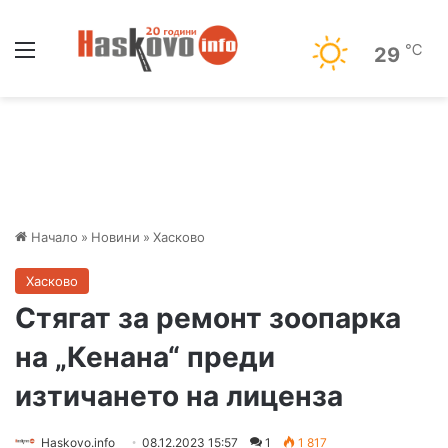
Меню
℃
29
Начало
»
Новини
»
Хасково
Хасково
Стягат за ремонт зоопарка
на „Кенана“ преди
изтичането на лиценза
Haskovo.info
08.12.2023 15:57
1
1 817