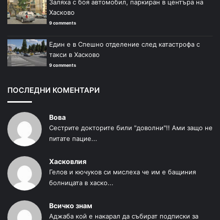
Заляха с боя автомобил, паркиран в центъра на
Хасково
9 comments
Един е в Спешно отделение след катастрофа с
такси в Хасково
9 comments
ПОСЛЕДНИ КОМЕНТАРИ
Вова
Сестрите докторите били "доволни"!! Ами защо не
питате пацие...
Хасковлия
Гелов и кючуков си мислеха че им е бащиния
болницата в хаско...
Всичко знам
Аджаба кой е накарал да събират подписки за