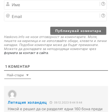
И
м
е
E
m
a
i
l
Haskovo.info не носи отговорност за коментарите. Моля,
пишете на кирилица и не използвайте обиди, клевети и лични
нападки. Подобни коментари може да бъдат премахнати.
Можете да докладвате за неподходящи коментари чрез
формата за контакт в сайта
.
1
КОМЕНТАР
Най-стари
Летящия холандец
09.12.2023 9:44 9:44
Някой е решил да си разделят едни 160 бона преди