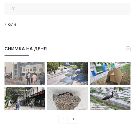
31
« юли
СНИМКА НА ДЕНЯ
П
С
р
л