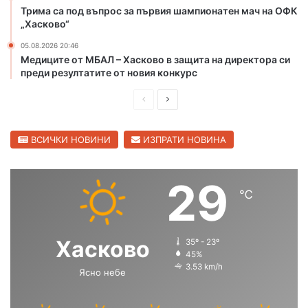
у
Трима са под въпрос за първия шампионатен мач на ОФК
г
„Хасково“
с
р
к
а
05.08.2026 20:46
и
д
Медиците от МБАЛ – Хасково в защита на директора си
т
и
преди резултатите от новия конкурс
е
п
н
о
П
С
а
с
р
л
д
е
е
е
ВСИЧКИ НОВИНИ
ИЗПРАТИ НОВИНА
в
л
а
а
д
д
м
т
и
в
29
а
а
℃
ш
а
а
д
н
щ
в
а
а
о
Хасково
35º - 23º
с
с
45%
к
3.53 km/h
а
Ясно небе
т
т
т
р
р
и