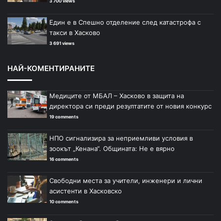
3 700 views
Един е в Спешно отделение след катастрофа с
такси в Хасково
3 691 views
НАЙ-КОМЕНТИРАНИТЕ
Медиците от МБАЛ – Хасково в защита на
директора си преди резултатите от новия конкурс
19 comments
НПО сигнализира за неприемливи условия в
зоокът „Кенана“. Общината: Не е вярно
16 comments
Свободни места за учители, инженери и лични
асистенти в Хасковско
10 comments