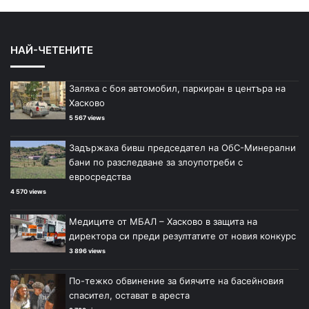
НАЙ-ЧЕТЕНИТЕ
Заляха с боя автомобил, паркиран в центъра на
Хасково
5 567 views
Задържаха бивш председател на ОбС-Минерални
бани по разследване за злоупотреби с
евросредства
4 570 views
Медиците от МБАЛ – Хасково в защита на
директора си преди резултатите от новия конкурс
3 896 views
По-тежко обвинение за биячите на басейновия
спасител, остават в ареста