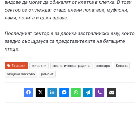
видове да могат да обикалят от клетка в клетка. В този
сектор се отглеждат стадо елени лопатари, муфлони,
лами, понита и един щраус.
Последният сектор е за двойка австралийски ему, които
заедно със щрауса са представителите на бягащите
птици.
Етикети
животни
зоологическа градина
зоопарк
Кенана
община Хасково
ремонт