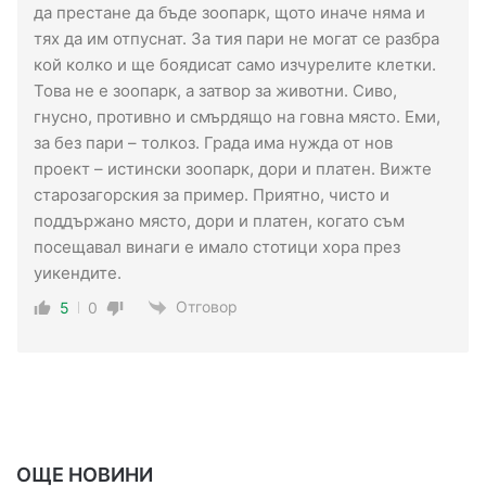
да престане да бъде зоопарк, щото иначе няма и
тях да им отпуснат. За тия пари не могат се разбра
кой колко и ще боядисат само изчурелите клетки.
Това не е зоопарк, а затвор за животни. Сиво,
гнусно, противно и смърдящо на говна място. Еми,
за без пари – толкоз. Града има нужда от нов
проект – истински зоопарк, дори и платен. Вижте
старозагорския за пример. Приятно, чисто и
поддържано място, дори и платен, когато съм
посещавал винаги е имало стотици хора през
уикендите.
Отговор
5
0
ОЩЕ НОВИНИ