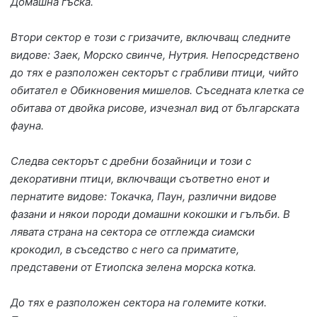
Домашна гъска.
Втори сектор е този с гризачите, включващ следните
видове: Заек, Морско свинче, Нутрия. Непосредствено
до тях е разположен секторът с грабливи птици, чийто
обитател e Обикновения мишелов. Съседната клетка се
обитава от двойка рисове, изчезнал вид от българската
фауна.
Следва секторът с дребни бозайници и този с
декоративни птици, включващи съответно енот и
пернатите видове: Токачка, Паун, различни видове
фазани и някои породи домашни кокошки и гълъби. В
лявата страна на сектора се отглежда сиамски
крокодил, в съседство с него са приматите,
представени от Етиопска зелена морска котка.
До тях е разположен сектора на големите котки.