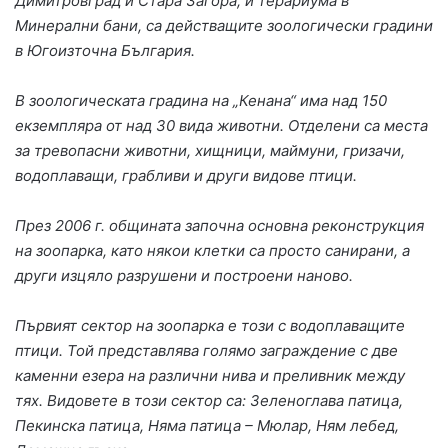
Димитровград и Стара Загора, и терариума в
Минерални бани, са действащите зоологически градини
в Югоизточна България.
В зоологическата градина на „Кенана“ има над 150
екземпляра от над 30 вида животни. Отделени са места
за тревопасни животни, хищници, маймуни, гризачи,
водоплаващи, грабливи и други видове птици.
През 2006 г. общината започна основна реконструкция
на зоопарка, като някои клетки са просто санирани, а
други изцяло разрушени и построени наново.
Първият сектор на зоопарка е този с водоплаващите
птици. Той представлява голямо заграждение с две
каменни езера на различни нива и преливник между
тях. Видовете в този сектор са: Зеленоглава патица,
Пекинска патица, Няма патица – Мюлар, Ням лебед,