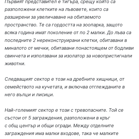
Първият представител е тигъра, срещу който са
разположени клетките на лъвовете, които са
разширени за увеличаване на обитаемото
пространство. Те са гордостта на зоопарка, защото
всяка година имат поколение от по 2 малки. До лъва са
последните 2 нереконструирани клетки, обитавани в
миналото от мечки, обитавани понастоящем от бодливи
свинчета и използвани за изолатор за новопристигнали
животни.
Следващият сектор е този на дребните хищници, от
семейството на кучетата, и включва отглежданите в
него вълци и лисици.
Най-големият сектор е този с тревопасните. Той се
състои от 5 заграждения, разположени в кръг
с общ център и общи огради. Между отделните
заграждения има малки входове, така че малките