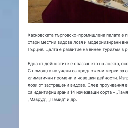
д
о
п
р
о
в
Хасковската търговско-промишлена палата e п
о
стари местни видове лозя и модернизирани ви
д
Гърция. Целта е развитие на винен туризъм в р
в
Х
а
Една от дейностите е опазването на лозята, о
с
С помощта на учени са предложени мерки за о
к
климатични промени и човешки дейности. Изгр
о
лози от застрашени видове. След проучвания 
в
о
са идентифицирани 14 изчезващи сорта – „Тамянк
„Мавруд“, „Памид“ и др.