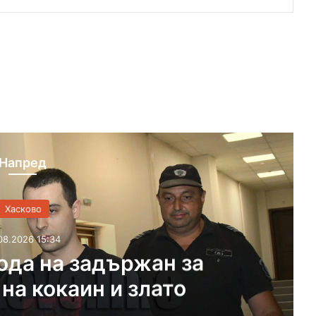
Напред
Хасково
07.08.2026 15:18
од за жеги и екстремен риск 
жари в Хасковска област