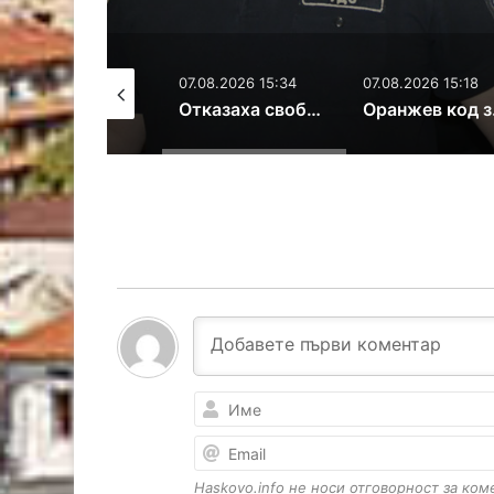
07.08.2026 15:34
07.08.2026 15:18
07.08.2026 11:
Отказаха свобода на задържан за контрабанда на кокаин и злато
Оранжев код за жеги и екстремен риск от пожари в Хасковска област
Haskovo.info не носи отговорност за ко