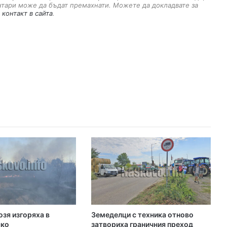
i
нтари може да бъдат премахнати. Можете да докладвате за
l
 контакт в сайта
.
озя изгоряха в
Земеделци с техника отново
ско
затвориха граничния преход