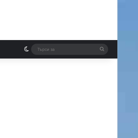
Switch skin
Търси
И
за