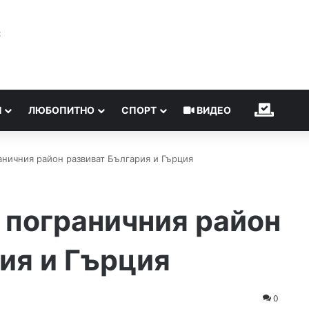
℃
Н
ЛЮБОПИТНО
СПОРТ
ВИДЕО
ИЗБОР
аничния район развиват България и Гърция
 пограничния район
ия и Гърция
0