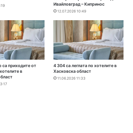
Ивайловград – Кипринос
:19
12.07.2026 10:49
ро са приходите от
4 304 са леглата по хотелите в
хотелите в
Хасковска област
област
11.06.2026 11:33
3:17