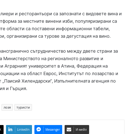
а
н
елиери и ресторантьори са запознати с видовете вина и
а
атформа за местните винени изби, популяризирани са
к
ките области са поставени информационни табели,
о
и, организирани са турове за дегустация на вино.
к
а
и
 трансгранично сътрудничество между двете страни за
н
ва Министерството на регионалното развитие и
и
ни Аграрният университет в Атина, Федерация на
з
оциации на област Еврос, Институтът по лозарство и
л
т „Паисий Хилендарски“, Изпълнителната агенция по
а
т
ия и Гърция.
о
лозя
туристи
X
LinkedIn
Messenger
И-мейл