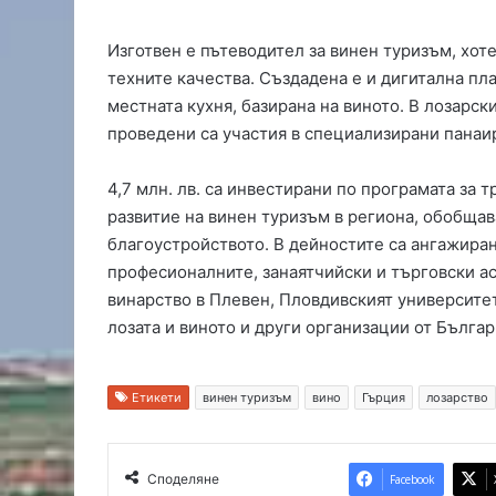
Изготвен е пътеводител за винен туризъм, хот
техните качества. Създадена е и дигитална пл
местната кухня, базирана на виното. В лозарс
проведени са участия в специализирани панаир
4,7 млн. лв. са инвестирани по програмата за
развитие на винен туризъм в региона, обобща
благоустройството. В дейностите са ангажира
професионалните, занаятчийски и търговски ас
винарство в Плевен, Пловдивският университе
лозата и виното и други организации от Българ
Етикети
винен туризъм
вино
Гърция
лозарство
Споделяне
Facebook