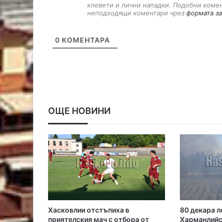
клевети и лични нападки. Подобни коме
неподходящи коментари чрез
формата за
0
КОМЕНТАРА
ОЩЕ НОВИНИ
Хасковлии отстъпиха в
80 декара л
приятелския мач с отбора от
Харманлий