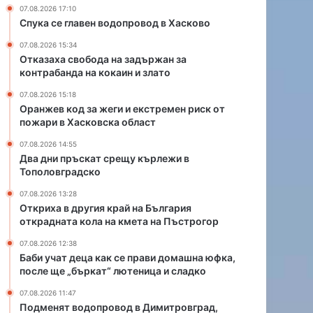
и
р
07.08.2026 17:10
и
а
Спука се главен водопровод в Хасково
е
й
07.08.2026 15:34
к
н
Отказаха свобода на задържан за
с
а
контрабанда на кокаин и злато
т
Б
р
ъ
07.08.2026 15:18
е
л
Оранжев код за жеги и екстремен риск от
м
г
пожари в Хасковска област
е
а
07.08.2026 14:55
н
р
Два дни пръскат срещу кърлежи в
р
и
Тополовградско
и
я
с
о
07.08.2026 13:28
Откриха в другия край на България
к
т
открадната кола на кмета на Пъстрогор
о
к
т
р
07.08.2026 12:38
п
а
Баби учат деца как се прави домашна юфка,
о
д
после ще „бъркат“ лютеница и сладко
ж
н
07.08.2026 11:47
а
а
Подменят водопровод в Димитровград,
р
т