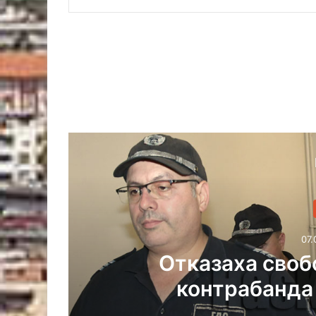
жан за
Оранжев к
злато
по