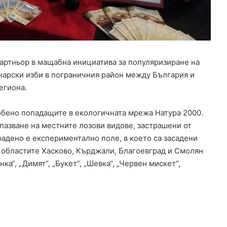
н
а
з
а
д
ъ
артньор в мащабна инициатива за популяризиране на
р
нарски изби в пограничния район между България и
ж
егиона.
а
н
з
собено попадащите в екологичната мрежа Натура 2000.
а
пазване на местните лозови видове, застрашени от
к
адено е експериментално поле, в което са засадени
о
в областите Хасково, Кърджали, Благоевград и Смолян
н
т
а“, „Димят“, „Букет“, „Шевка“, „Червен мискет“,
р
а
б
а
н
д