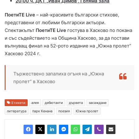
20:00 ч. ДКТ „Иван Димов“, Голяма зала
ПоетиТЕ
Live
– най-красивите български стихове,
представени от любими български актьори.
Спектакълът
ПоетиТЕ
Live
гостува в Хасково по покана
и със съдействието на Община Хасково, за да постави
вълнуващ финал на 52-рото издание на „Южна пролет“
Хасково 2024 г.
Тържествено запалиха огъня на „Южна
пролет“ в Хасково
Етикети
алея
дебютанти
дървета
засаждане
литература
парк Кенана
поезия
Южна пролет