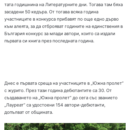
тата годишнина на Литературните дни. Тогава там бяха
засадени 50 кедъра. От тогава всяка година
участниците в конкурса прибавят по още едно дърво
към алеята, за да отброяват годините на единствения в
България конкурс за млади автори, които са издали
първата си книга през последната година.
Днес е първата среща на участниците в „Южна пролет“
с журито. През тази година дебютантите са 30. От
създаването на „Южна пролет“ до сега със званието
„Лауреат“ са удостоени 154 автори-дебютанти,
допълват от общината.