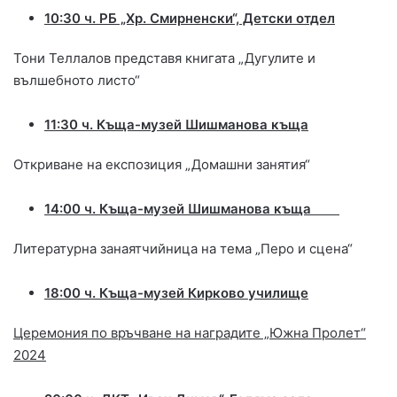
10:30 ч. РБ „Хр. Смирненски“, Детски отдел
Тони Теллалов представя книгата „Дугулите и
вълшебното листо“
11:30 ч. Къща-музей
Шишманова къща
Откриване на експозиция „Домашни занятия“
14:00 ч. Къща-музей
Шишманова къща
Литературна занаятчийница на тема „Перо и сцена“
18:00 ч. Къща-музей
Кирково училище
Церемония по връчване на наградите „Южна Пролет“
2024