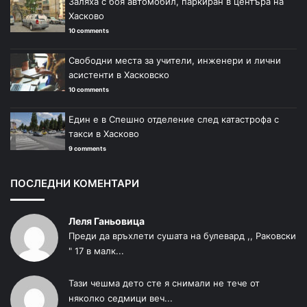
Заляха с боя автомобил, паркиран в центъра на
Хасково
10 comments
Свободни места за учители, инженери и лични
асистенти в Хасковско
10 comments
Един е в Спешно отделение след катастрофа с
такси в Хасково
9 comments
ПОСЛЕДНИ КОМЕНТАРИ
Леля Ганьовица
Преди да връхлети сушата на булевард ,, Раковски
" 17 в малк...
Тази чешма дето сте я снимали не тече от
няколко седмици веч...