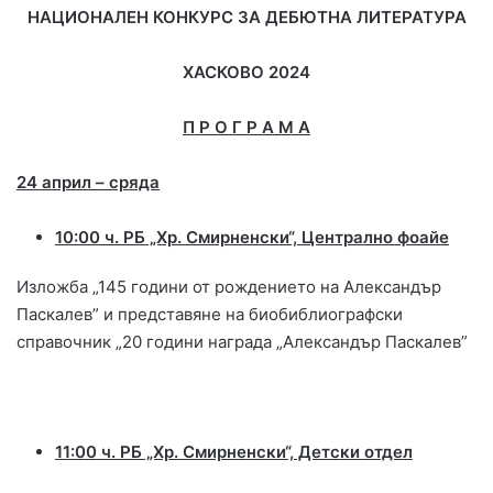
НАЦИОНАЛЕН КОНКУРС ЗА ДЕБЮТНА ЛИТЕРАТУРА
ХАСКОВО 2024
П Р О Г Р А М А
24 април – сряда
10:00 ч.
РБ „Хр. Смирненски“,
Централно фоайе
Изложба „145 години от рождението на Александър
Паскалев” и представяне на биобиблиографски
справочник „20 години награда „Александър Паскалев”
11:00 ч. РБ „Хр. Смирненски“, Детски отдел