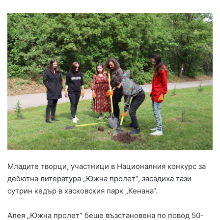
Младите творци, участници в Националния конкурс за
дебютна литература „Южна пролет“, засадиха тази
сутрин кедър в хасковския парк „Кенана“.
Алея „Южна пролет“ беше възстановена по повод 50-