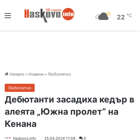
Меню
℃
22
Начало
»
Новини
»
Любопитно
Любопитно
Дебютанти засадиха кедър в
алеята „Южна пролет“ на
Кенана
Haskovo.info
25.04.2024 11:08
0