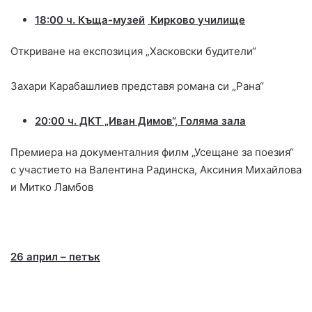
18:
0
0 ч. Къща-музей
Кирково училище
Откриване на експозиция „Хасковски будители“
Захари Карабашлиев представя романа си „Рана“
20:00 ч. ДКТ „Иван Димов“, Голяма зала
Премиера на документалния филм „Усещане за поезия“
с участието на Валентина Радинска, Аксиния Михайлова
и Митко Ламбов
26 април – петък