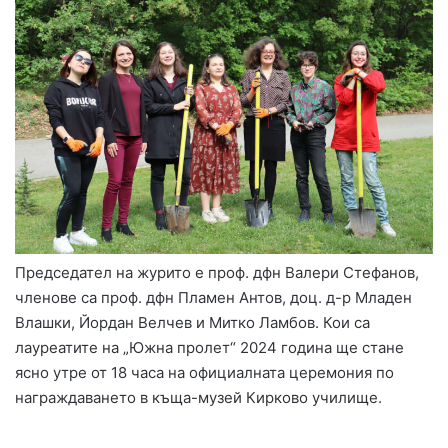
Председател на журито е проф. дфн Валери Стефанов,
членове са проф. дфн Пламен Антов, доц. д-р Младен
Влашки, Йордан Велчев и Митко Ламбов. Кои са
лауреатите на „Южна пролет“ 2024 година ще стане
ясно утре от 18 часа на официалната церемония по
награждаването в къща-музей Кирково училище.