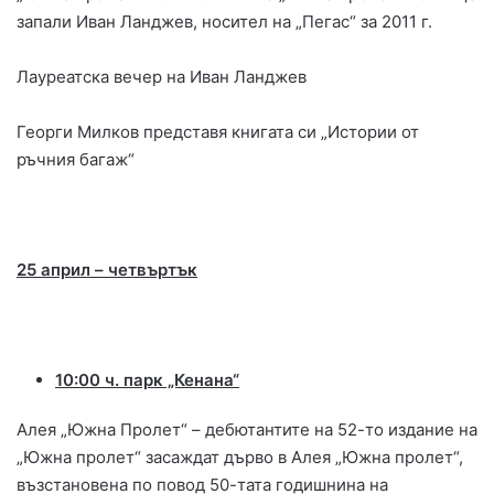
запали Иван Ланджев, носител на „Пегас“ за 2011 г.
Лауреатска вечер на Иван Ланджев
Георги Милков представя книгата си „Истории от
ръчния багаж“
25 април – четвъртък
10:00 ч. парк „Кенана“
Алея „Южна Пролет“ – дебютантите на 52-то издание на
„Южна пролет“ засаждат дърво в Алея „Южна пролет“,
възстановена по повод 50-тата годишнина на