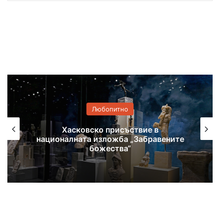
Любопитно
Самодейци се събират на фолклорен
фестивал в Поляново