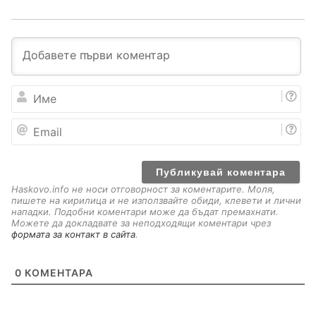
И
м
е
E
m
a
i
l
Haskovo.info не носи отговорност за коментарите. Моля,
пишете на кирилица и не използвайте обиди, клевети и лични
нападки. Подобни коментари може да бъдат премахнати.
Можете да докладвате за неподходящи коментари чрез
формата за контакт в сайта
.
0
КОМЕНТАРА