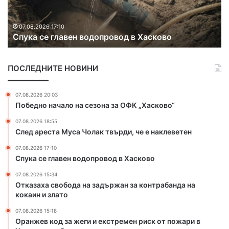
в
а
к
в
07.08.2026 15:18
Оранжев код за жеги и екстремен риск от
о
д
пожари в Хасковска област
д
р
з
у
а
г
ПОСЛЕДНИТЕ НОВИНИ
ж
и
е
я
г
к
07.08.2026 20:03
и
р
Победно начало на сезона за ОФК „Хасково“
и
а
07.08.2026 18:55
е
й
След ареста Муса Чолак твърди, че е наклеветен
к
н
с
а
07.08.2026 17:10
т
Б
Спука се главен водопровод в Хасково
р
ъ
07.08.2026 15:34
е
л
Отказаха свобода на задържан за контрабанда на
м
г
кокаин и злато
е
а
н
р
07.08.2026 15:18
р
и
Оранжев код за жеги и екстремен риск от пожари в