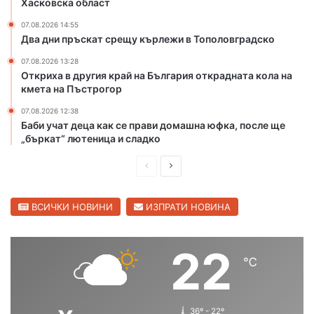
и
я
Хасковска област
с
о
07.08.2026 14:55
к
т
Два дни пръскат срещу кърлежи в Тополовградско
о
к
т
р
07.08.2026 13:28
п
Откриха в другия край на България открадната кола на
а
кмета на Пъстрогор
о
д
ж
н
07.08.2026 12:38
а
а
Баби учат деца как се прави домашна юфка, после ще
р
т
„бъркат“ лютеница и сладко
и
а
в
к
П
С
Х
о
р
л
а
л
е
е
ВСИЧКИ НОВИНИ
ИЗПРАТИ НОВИНА
с
а
к
н
д
д
о
а
и
в
22
в
к
℃
ш
а
с
м
к
е
н
щ
а
т
а
а
о
а
36º - 22º