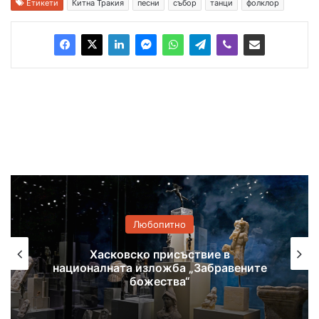
Етикети
Китна Тракия
песни
събор
танци
фолклор
Любопитно
Самодейци се събират на фолклорен
фестивал в Поляново