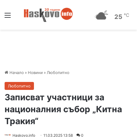
Меню
℃
25
Начало
»
Новини
»
Любопитно
Любопитно
Записват участници за
националния събор „Китна
Тракия“
Haskovo.info
11.03.2025 13:58
0