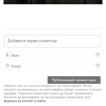
И
м
е
E
m
a
i
l
Haskovo.info не носи отговорност за коментарите. Моля,
пишете на кирилица и не използвайте обиди, клевети и лични
нападки. Подобни коментари може да бъдат премахнати.
Можете да докладвате за неподходящи коментари чрез
формата за контакт в сайта
.