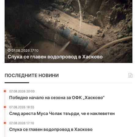
р
а
н
ж
е
в
к
07.08.2026 15:18
Оранжев код за жеги и екстремен риск от
о
пожари в Хасковска област
д
з
а
ПОСЛЕДНИТЕ НОВИНИ
ж
е
г
07.08.2026 20:03
и
Победно начало на сезона за ОФК „Хасково“
и
07.08.2026 18:55
е
След ареста Муса Чолак твърди, че е наклеветен
к
с
07.08.2026 17:10
т
Спука се главен водопровод в Хасково
р