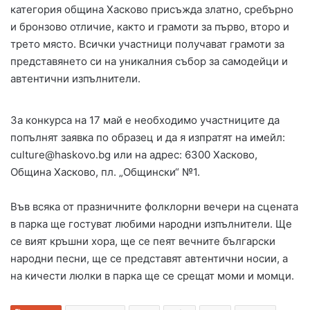
категория община Хасково присъжда златно, сребърно
и бронзово отличие, както и грамоти за първо, второ и
трето място. Всички участници получават грамоти за
представянето си на уникалния събор за самодейци и
автентични изпълнители.
За конкурса на 17 май е необходимо участниците да
попълнят заявка по образец и да я изпратят на имейл:
culture@haskovo.bg
или на адрес: 6300 Хасково,
Община Хасково, пл. „Общински“ №1.
Във всяка от празничните фолклорни вечери на сцената
в парка ще гостуват любими народни изпълнители. Ще
се вият кръшни хора, ще се пеят вечните български
народни песни, ще се представят автентични носии, а
на кичести люлки в парка ще се срещат моми и момци.