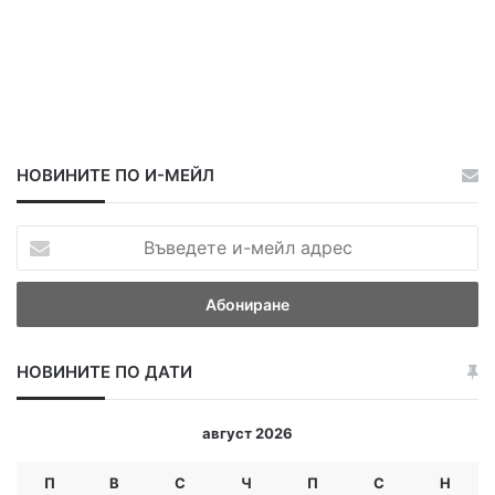
НОВИНИТЕ ПО И-МЕЙЛ
В
ъ
в
е
д
е
НОВИНИТЕ ПО ДАТИ
т
е
и
август 2026
-
м
П
В
С
Ч
П
С
Н
е