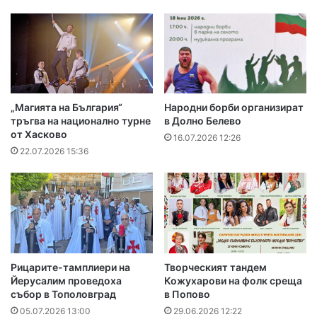
„Магията на България“
Народни борби организират
тръгва на национално турне
в Долно Белево
от Хасково
16.07.2026 12:26
22.07.2026 15:36
Рицарите-тамплиери на
Творческият тандем
Йерусалим проведоха
Кожухарови на фолк среща
събор в Тополовград
в Попово
05.07.2026 13:00
29.06.2026 12:22