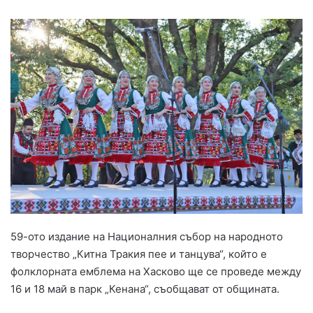
59-ото издание на Националния събор на народното
творчество „Китна Тракия пее и танцува“, който е
фолклорната емблема на Хасково ще се проведе между
16 и 18 май в парк „Кенана“, съобщават от общината.