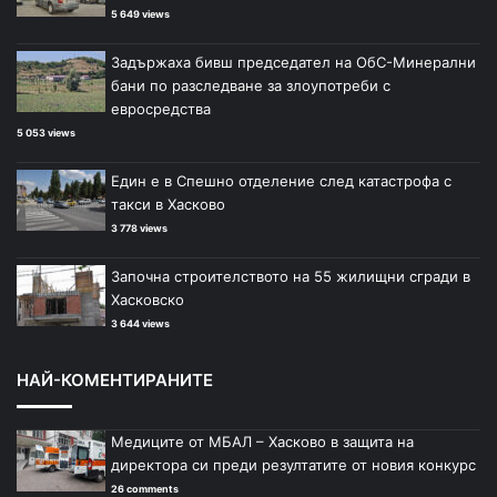
5 649 views
Задържаха бивш председател на ОбС-Минерални
бани по разследване за злоупотреби с
евросредства
5 053 views
Един е в Спешно отделение след катастрофа с
такси в Хасково
3 778 views
Започна строителството на 55 жилищни сгради в
Хасковско
3 644 views
НАЙ-КОМЕНТИРАНИТЕ
Медиците от МБАЛ – Хасково в защита на
директора си преди резултатите от новия конкурс
26 comments