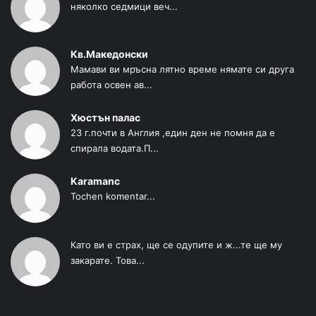
няколко седмици веч...
Кв.Македонски
Мамави ви мръсна лятно време нямате си друга
работа освен ав...
Хюстън палас
23 г.почти в Англия ,един ден не помня да е
спирала водата.П...
Karamanc
Tochen komentar...
Като ви е страх, ще се одупите и ж...те ще му
закарате. Това...