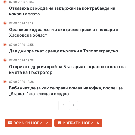
07.08.2026 15:34
е
Отказаха свобода на задържан за контрабанда на
м
кокаин и злато
е
н
07.08.2026 15:18
р
Оранжев код за жеги и екстремен риск от пожари в
и
Хасковска област
с
07.08.2026 14:55
к
Два дни пръскат срещу кърлежи в Тополовградско
о
т
07.08.2026 13:28
п
Откриха в другия край на България открадната кола на
кмета на Пъстрогор
о
ж
07.08.2026 12:38
а
Баби учат деца как се прави домашна юфка, после ще
р
„бъркат“ лютеница и сладко
и
в
П
С
Х
р
л
а
е
е
ВСИЧКИ НОВИНИ
ИЗПРАТИ НОВИНА
с
к
д
д