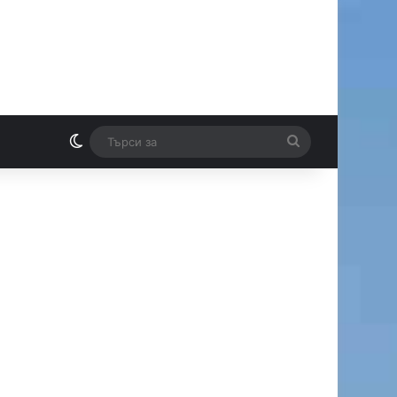
Switch skin
Търси
И
за