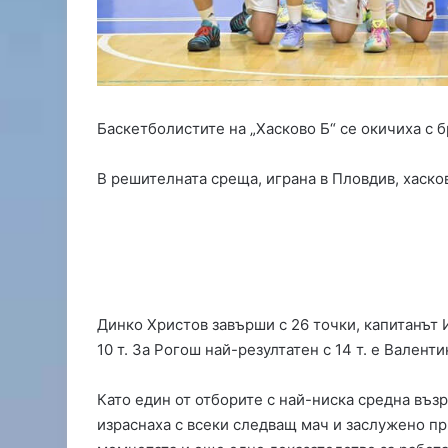
о
д
с
и
л
и
Баскетболистите на „Хасково Б“ се окичиха с 
с
н
о
В решителната среща, играна в Пловдив, хасков
в
ф
у
т
б
о
л
Динко Христов завърши с 26 точки, капитанът Ив
и
10 т. За Рогош най-резултатен с 14 т. е Валент
с
т
Като един от отборите с най-ниска средна въз
,
израснаха с всеки следващ мач и заслужено пр
Д
и