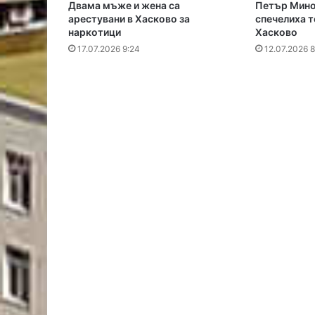
Двама мъже и жена са
Петър Мино
арестувани в Хасково за
спечелиха т
наркотици
Хасково
17.07.2026 9:24
12.07.2026 8