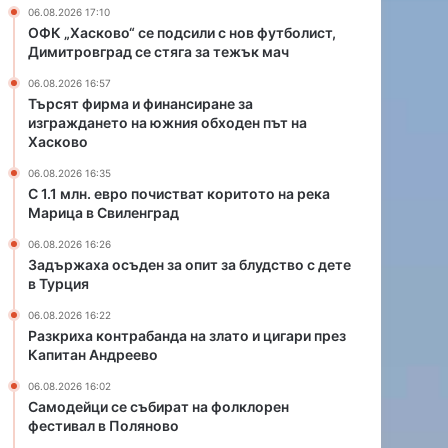
и
а
06.08.2026 17:10
с
н
ОФК „Хасково“ се подсили с нов футболист,
т
д
Димитровград се стяга за тежък мач
в
а
06.08.2026 16:57
а
н
Търсят фирма и финансиране за
т
а
изграждането на южния обходен път на
к
з
Хасково
о
л
р
а
06.08.2026 16:35
С 1.1 млн. евро почистват коритото на река
и
т
Марица в Свиленград
т
о
о
и
06.08.2026 16:26
т
ц
Задържаха осъден за опит за блудство с дете
о
и
в Турция
н
г
06.08.2026 16:22
а
а
Разкриха контрабанда на злато и цигари през
р
р
Капитан Андреево
е
и
к
п
06.08.2026 16:02
а
р
Самодейци се събират на фолклорен
фестивал в Поляново
М
е
а
з