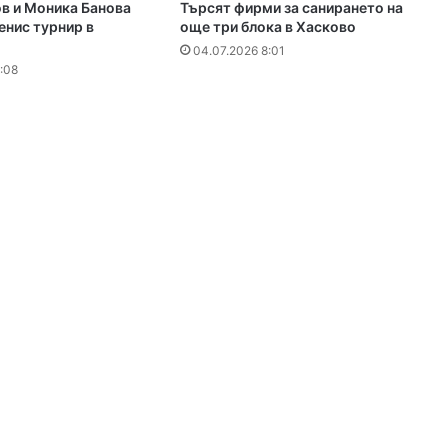
в и Моника Банова
Търсят фирми за санирането на
енис турнир в
още три блока в Хасково
04.07.2026 8:01
:08