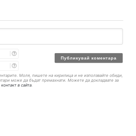
И
м
е
E
m
a
ментарите. Моля, пишете на кирилица и не използвайте обиди,
i
нтари може да бъдат премахнати. Можете да докладвате за
l
 контакт в сайта
.