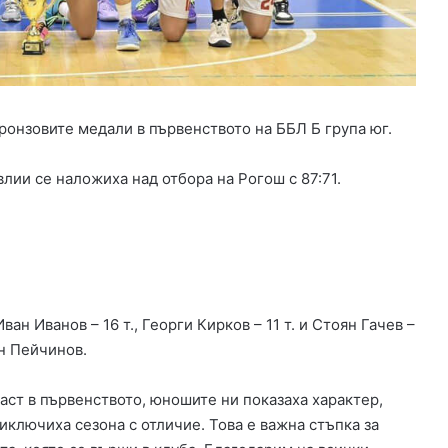
а
н
с
и
р
а
бронзовите медали в първенството на ББЛ Б група юг.
н
е
з
лии се наложиха над отбора на Рогош с 87:71.
а
и
з
г
р
а
ж
ан Иванов – 16 т., Георги Кирков – 11 т. и Стоян Гачев –
д
ин Пейчинов.
а
н
раст в първенството, юношите ни показаха характер,
е
иключиха сезона с отличие. Това е важна стъпка за
т
о