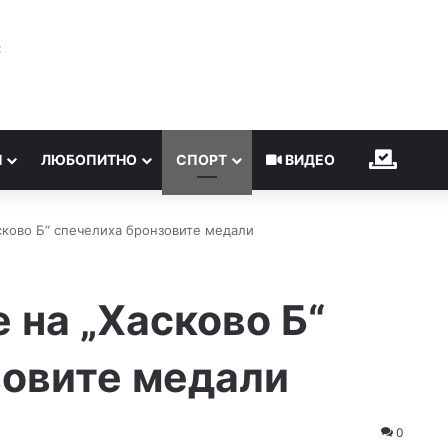
℃
Н
ЛЮБОПИТНО
СПОРТ
ВИДЕО
ИЗБОР
сково Б“ спечелиха бронзовите медали
 на „Хасково Б“
зовите медали
0