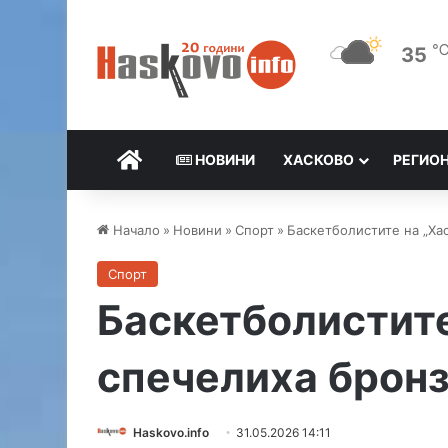
35
НАЧАЛО
НОВИНИ
ХАСКОВО
РЕГИО
Начало
»
Новини
»
Спорт
»
Баскетболистите на „Ха
Спорт
Баскетболистите
спечелиха брон
Haskovo.info
31.05.2026 14:11