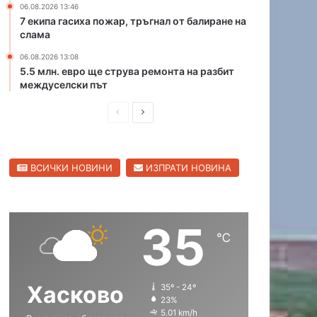
06.08.2026 13:46
р
К
7 екипа гасиха пожар, тръгнал от балиране на
и
а
слама
ц
п
06.08.2026 13:08
а
и
5.5 млн. евро ще струва ремонта на разбит
в
т
междуселски път
С
а
в
н
П
С
и
А
л
р
л
н
е
д
е
е
н
р
ВСИЧКИ НОВИНИ
ИЗПРАТИ НОВИНА
д
д
г
е
р
и
в
е
а
в
ш
а
д
о
35
н
щ
℃
а
а
с
с
Хасково
35º - 24º
т
т
23%
р
р
5.01 km/h