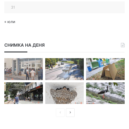
31
« юли
СНИМКА НА ДЕНЯ
П
С
р
л
е
е