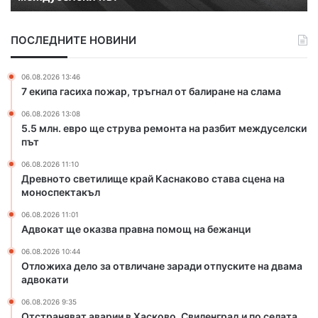
е
к
т
а
ПОСЛЕДНИТЕ НОВИНИ
и
з
л
в
и
а
06.08.2026 13:46
щ
п
7 екипа гасиха пожар, тръгнал от балиране на слама
е
р
06.08.2026 13:08
к
а
5.5 млн. евро ще струва ремонта на разбит междуселски
р
в
път
а
н
й
а
06.08.2026 11:10
К
п
Древното светилище край Каснаково става сцена на
а
о
моноспектакъл
с
м
06.08.2026 11:01
н
о
Адвокат ще оказва правна помощ на бежанци
а
щ
к
н
06.08.2026 10:44
о
а
Отложиха дело за отвличане заради отпуските на двама
адвокати
в
б
о
е
06.08.2026 9:35
с
ж
Отстраняват аварии в Хасково, Свиленград и по селата