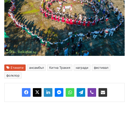
Етикети
ансамбъл
Китна Тракия
награди
фестивал
фолклор