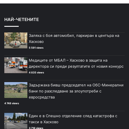
НАЙ-ЧЕТЕНИТЕ
Заляха с боя автомобил, паркиран в центъра на
Хасково
5 591 views
Медиците от МБАЛ – Хасково в защита на
директора си преди резултатите от новия конкурс
4 835 views
Задържаха бивш председател на ОбС-Минерални
бани по разследване за злоупотреби с
евросредства
4 748 views
Един е в Спешно отделение след катастрофа с
такси в Хасково
3 716 views