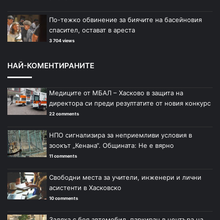
По-тежко обвинение за биячите на басейновия
спасител, остават в ареста
3 704 views
НАЙ-КОМЕНТИРАНИТЕ
Медиците от МБАЛ – Хасково в защита на
директора си преди резултатите от новия конкурс
22 comments
НПО сигнализира за неприемливи условия в
зоокът „Кенана“. Общината: Не е вярно
11 comments
Свободни места за учители, инженери и лични
асистенти в Хасковско
10 comments
Заляха с боя автомобил, паркиран в центъра на