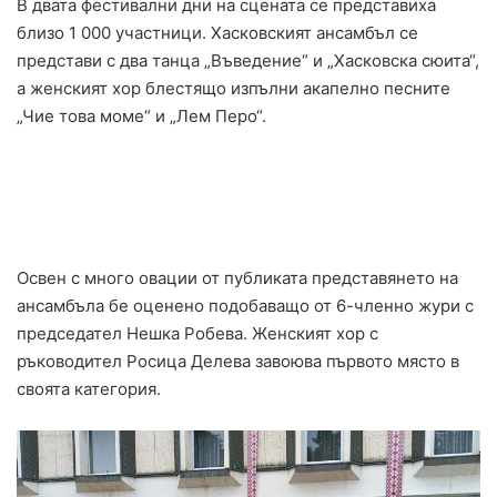
В двата фестивални дни на сцената се представиха
близо 1 000 участници. Хасковският ансамбъл се
представи с два танца „Въведение“ и „Хасковска сюита“,
а женският хор блестящо изпълни акапелно песните
„Чие това моме“ и „Лем Перо“.
Освен с много овации от публиката представянето на
ансамбъла бе оценено подобаващо от 6-членно жури с
председател Нешка Робева. Женският хор с
ръководител Росица Делева завоюва първото място в
своята категория.