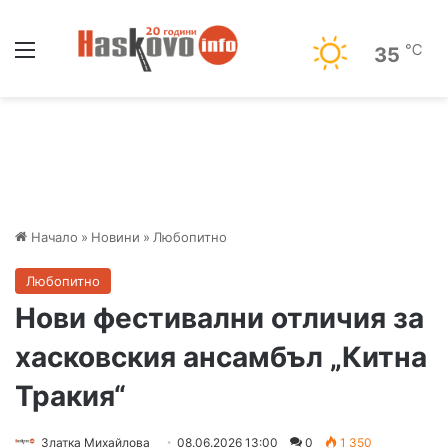
Меню
℃
35
Начало
»
Новини
»
Любопитно
Любопитно
Нови фестивални отличия за
хасковския ансамбъл „Китна
Тракия“
Златка Михайлова
08.06.2026 13:00
0
1 350