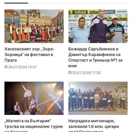
Хасковският хор „Зора-
Божидар Саръбоюков и
Зорница“ на фестивал в
Димитър Карамфилов са
Прага
Спортист и Треньор №1 за
юни
28.07.2026 13:57
25.07.2026 17:26
„Магията на България“
Наградиха митничари,
тръгва на национално турне
заловили 1.6 млн. цигари
от Хасково
край Свиленград