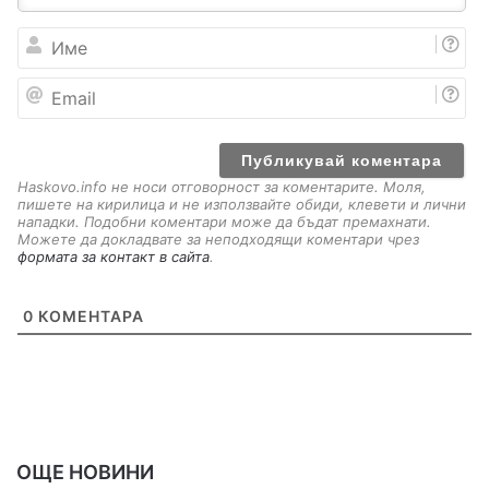
И
м
е
E
m
a
i
l
Haskovo.info не носи отговорност за коментарите. Моля,
пишете на кирилица и не използвайте обиди, клевети и лични
нападки. Подобни коментари може да бъдат премахнати.
Можете да докладвате за неподходящи коментари чрез
формата за контакт в сайта
.
0
КОМЕНТАРА
ОЩЕ НОВИНИ