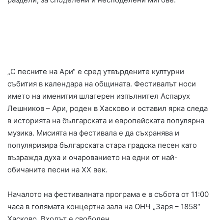
„С песните на Ари“ е сред утвърдените културни
събития в календара на общината. Фестивалът носи
името на именития шлагерен изпълнител Аспарух
Лешников – Ари, роден в Хасково и оставил ярка следа
в историята на българската и европейската популярна
музика. Мисията на фестивала е да съхранява и
популяризира българската стара градска песен като
възражда духа и очарованието на едни от най-
обичаните песни на XX век.
Началото на фестивалната програма е в събота от 11:00
часа в голямата концертна зала на ОНЧ „Заря – 1858“
Хасково. Входът е свободен.