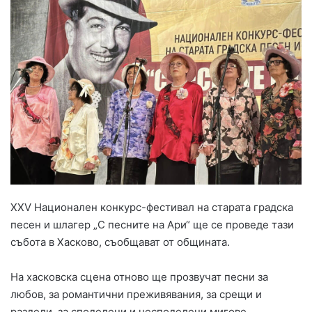
XXV Национален конкурс-фестивал на старата градска
песен и шлагер „С песните на Ари“ ще се проведе тази
събота в Хасково, съобщават от общината.
На хасковска сцена отново ще прозвучат песни за
любов, за романтични преживявания, за срещи и
раздели, за споделени и несподелени мигове.