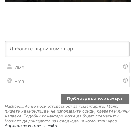
И
м
е
E
m
a
i
l
Haskovo.info не носи отговорност за коментарите. Моля,
пишете на кирилица и не използвайте обиди, клевети и лични
нападки. Подобни коментари може да бъдат премахнати.
Можете да докладвате за неподходящи коментари чрез
формата за контакт в сайта
.