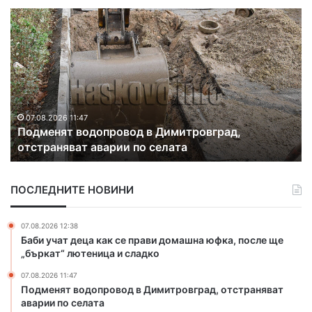
О
В
т
п
к
о
р
ж
и
а
х
р
а
о
8
о
и
п
07.08.2026 11:40
Откриха 8 иракчани в камион край Свиленград
р
а
а
с
к
н
ПОСЛЕДНИТЕ НОВИНИ
ч
и
а
я
н
с
07.08.2026 12:38
и
е
Баби учат деца как се прави домашна юфка, после ще
в
з
„бъркат“ лютеница и сладко
к
о
07.08.2026 11:47
а
н
Подменят водопровод в Димитровград, отстраняват
м
о
аварии по селата
и
б