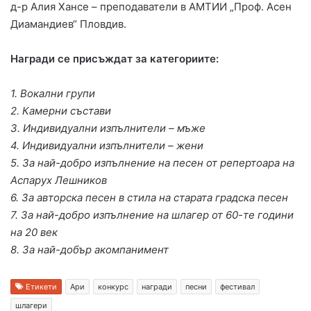
д-р Алия Хансе – преподаватели в АМТИИ „Проф. Асен
Диамандиев“ Пловдив.
Награди се присъждат за категориите:
1. Вокални групи
2. Камерни състави
3. Индивидуални изпълнители – мъже
4. Индивидуални изпълнители – жени
5. За най-добро изпълнение на песен от репертоара на
Аспарух Лешников
6. За авторска песен в стила на старата градска песен
7. За най-добро изпълнение на шлагер от 60-те години
на 20 век
8. За най-добър акомпанимент
Етикети
Ари
конкурс
награди
песни
фестивал
шлагери