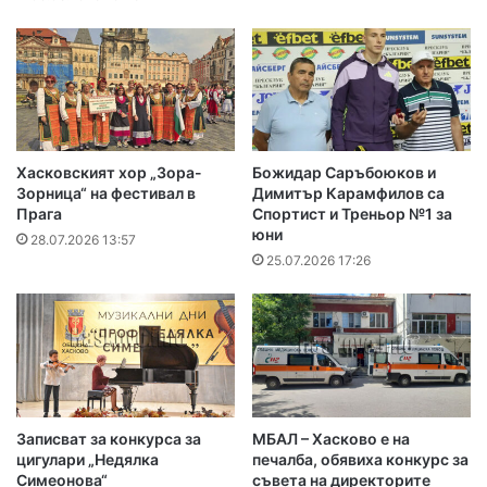
Хасковският хор „Зора-
Божидар Саръбоюков и
Зорница“ на фестивал в
Димитър Карамфилов са
Прага
Спортист и Треньор №1 за
юни
28.07.2026 13:57
25.07.2026 17:26
Записват за конкурса за
МБАЛ – Хасково е на
цигулари „Недялка
печалба, обявиха конкурс за
Симеонова“
съвета на директорите