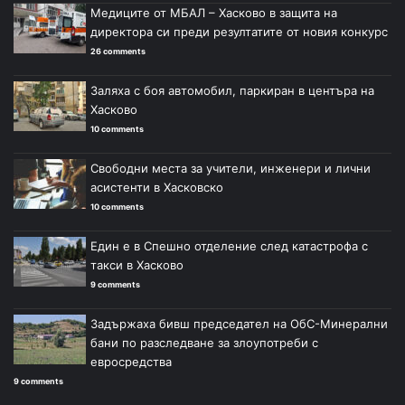
Медиците от МБАЛ – Хасково в защита на
директора си преди резултатите от новия конкурс
26 comments
Заляха с боя автомобил, паркиран в центъра на
Хасково
10 comments
Свободни места за учители, инженери и лични
асистенти в Хасковско
10 comments
Един е в Спешно отделение след катастрофа с
такси в Хасково
9 comments
Задържаха бивш председател на ОбС-Минерални
бани по разследване за злоупотреби с
евросредства
9 comments