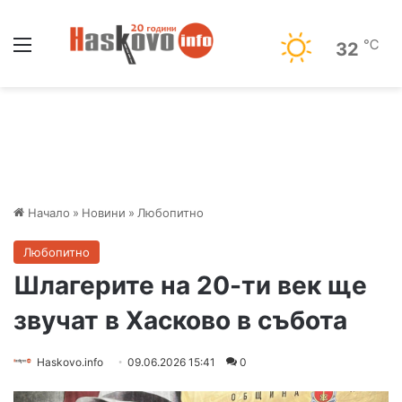
Меню
℃
32
Начало
»
Новини
»
Любопитно
Любопитно
Шлагерите на 20-ти век ще
звучат в Хасково в събота
Haskovo.info
09.06.2026 15:41
0