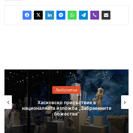
Любопитно
Самодейци се събират на фолклорен
фестивал в Поляново