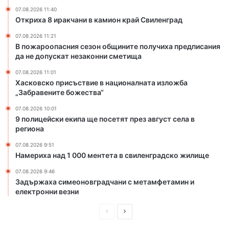
о
щ
07.08.2026 11:40
н
и
Откриха 8 иракчани в камион край Свиленград
к
н
07.08.2026 11:21
р
и
В пожароопасния сезон общините получиха предписания
а
т
да не допускат незаконни сметища
й
е
С
п
07.08.2026 11:01
Хасковско присъствие в националната изложба
в
о
„Забравените божества“
и
л
л
у
07.08.2026 10:01
е
ч
9 полицейски екипа ще посетят през август села в
н
и
региона
г
х
07.08.2026 9:51
р
а
Намериха над 1 000 ментета в свиленградско жилище
а
п
д
р
07.08.2026 9:46
е
Задържаха симеоновградчани с метамфетамин и
д
електронни везни
п
П
С
и
с
р
л