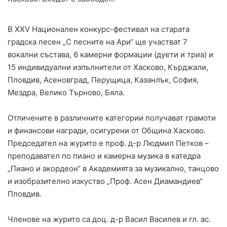
В XXV Национален конкурс-фестивал на старата
градска песен „С песните на Ари“ ще участват 7
вокални състава, 6 камерни формации (дуети и триа) и
15 индивидуални изпълнители от Хасково, Кърджали,
Пловдив, Асеновград, Перущица, Казанлък, София,
Мездра, Велико Търново, Бяла.
Отличените в различните категории получават грамоти
и финансови награди, осигурени от Община Хасково.
Председател на журито е проф. д-р Людмил Петков –
преподавател по пиано и камерна музика в катедра
„Пиано и акордеон“ в Академията за музикално, танцово
и изобразително изкуство „Проф. Асен Диамандиев“
Пловдив.
Членове на журито са доц. д-р Васил Василев и гл. ас.