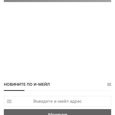
ц
ц
а
а
НОВИНИТЕ ПО И-МЕЙЛ
В
ъ
в
е