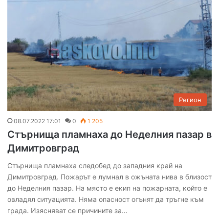
Регион
08.07.2022 17:01
0
1 205
Стърнища пламнаха до Неделния пазар в
Димитровград
Стърнища пламнаха следобед до западния край на
Димитровград. Пожарът е лумнал в ожъната нива в близост
до Неделния пазар. На място е екип на пожарната, който е
овладял ситуацията. Няма опасност огънят да тръгне към
града. Изясняват се причините за…