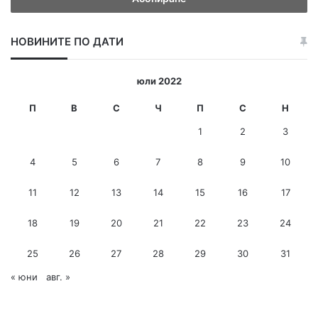
д
е
НОВИНИТЕ ПО ДАТИ
т
е
и
юли 2022
-
м
П
В
С
Ч
П
С
Н
е
1
2
3
й
л
4
5
6
7
8
9
10
а
д
11
12
13
14
15
16
17
р
е
с
18
19
20
21
22
23
24
25
26
27
28
29
30
31
« юни
авг. »