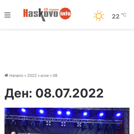
Меню
℃
22
Начало
»
2022
»
юли
»
08
Ден:
08.07.2022