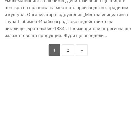
Eмблематичните за Любимец дини тази вечер ще бъдат в
центъра на празника на местното производство, традиции
и култура. Организатор е сдружение „Местна инициативна
група Любимец-Ивайловград“ със съдействието на
читалище „Братолюбие-1884“. Производители от региона ще
изложат своята продукция. Жури ще определи…
1
2
»