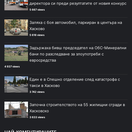
директора си преди резултатите от новия конкурс
5 667 views
Заляха с боя автомобил, паркиран в центъра на
Хасково
5 616 views
Задържаха бивш председател на ОбС-Минерални
бани по разследване за злоупотреби с
евросредства
4 937 views
Един е в Спешно отделение след катастрофа с
такси в Хасково
3 742 views
Започна строителството на 55 жилищни сгради в
Хасковско
3 633 views