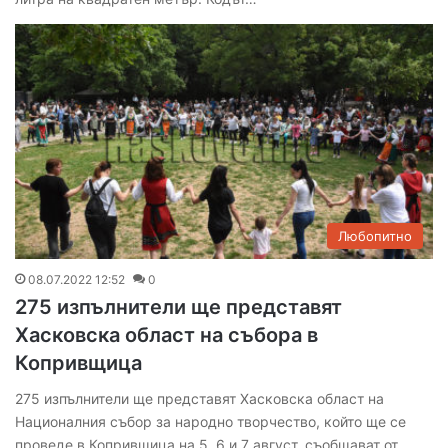
Любопитно
08.07.2022 12:52
0
275 изпълнители ще представят
Хасковска област на събора в
Копривщица
275 изпълнители ще представят Хасковска област на
Националния събор за народно творчество, който ще се
проведе в Копривщица на 5, 6 и 7 август, съобщават от