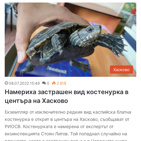
Хасково
08.07.2022 15:49
0
2 618
Намериха застрашен вид костенурка в
центъра на Хасково
Екземпляр от изключително редкия вид каспийска блатна
костенурка е открит в центъра на Хасково, съобщават от
РИОСВ. Костенурката е намерена от експертът от
екоинспекцията Стоян Литов. Той попаднал случайно на
влечугото, което е застрашен вид и е в Червената книга…