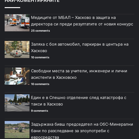
НАЙ-КОМЕНТИРАНИТЕ
Медиците от МБАЛ – Хасково в защита на
директора си преди резултатите от новия конкурс
25 comments
Заляха с боя автомобил, паркиран в центъра на
Хасково
10 comments
Свободни места за учители, инженери и лични
асистенти в Хасковско
10 comments
Един е в Спешно отделение след катастрофа с
такси в Хасково
9 comments
Задържаха бивш председател на ОбС-Минерални
бани по разследване за злоупотреби с
евросредства