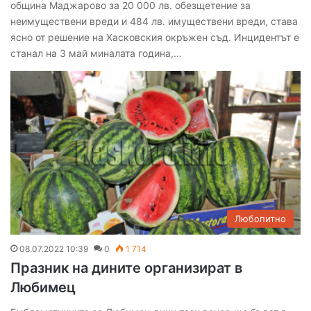
община Маджарово за 20 000 лв. обезщетение за
неимуществени вреди и 484 лв. имуществени вреди, става
ясно от решение на Хасковския окръжен съд. Инцидентът е
станал на 3 май миналата година,…
Любопитно
08.07.2022 10:39
0
1 714
Празник на дините организират в
Любимец