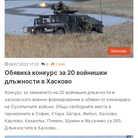
Хасково
08.07.2022 17:32
0
1 646
Обявиха конкурс за 20 войнишки
длъжности в Хасково
Конкурс за заемането на 20 войнишки длъжности в
хасковското военно формирование е обявен от командира
на Сухопътните войски. Общо свободните места в
гарнизоните в София, Стара Загора, Ямбол, Хасково,
Карлово, Казанлък, Плевен, Шумен и Мусачево са 265.
Длъжностите в Хасково…