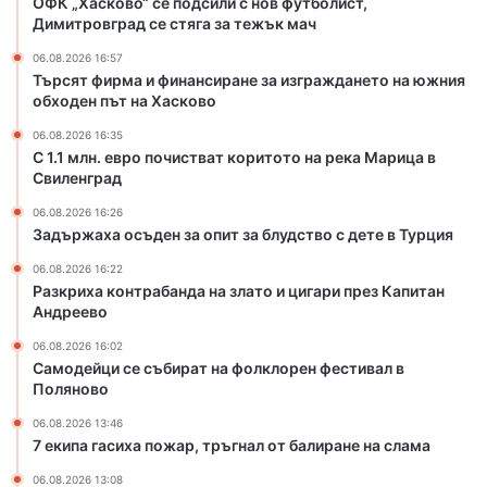
ОФК „Хасково“ се подсили с нов футболист,
с
н
Димитровград се стяга за тежък мач
т
д
06.08.2026 16:57
в
а
Търсят фирма и финансиране за изграждането на южния
а
н
обходен път на Хасково
т
а
к
з
06.08.2026 16:35
о
л
С 1.1 млн. евро почистват коритото на река Марица в
р
Свиленград
а
и
т
06.08.2026 16:26
т
о
Задържаха осъден за опит за блудство с дете в Турция
о
и
т
ц
06.08.2026 16:22
Разкриха контрабанда на злато и цигари през Капитан
о
и
Андреево
н
г
а
а
06.08.2026 16:02
р
р
Самодейци се събират на фолклорен фестивал в
е
и
Поляново
к
п
06.08.2026 13:46
а
р
7 екипа гасиха пожар, тръгнал от балиране на слама
М
е
а
з
06.08.2026 13:08