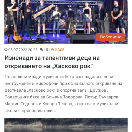
Любопитно
08.07.2022 20:28
15
2 095
Изненади за талантливи деца на
откриването на „Хасково рок“
Талантливи млади музиканти бяха изненадани с нови
инструменти и микрофони при официалното откриване на
фестивала „Хасково рок“ в спортна зала „Дружба“.
Подаръците бяха за Божана Тодорова, Петър Бъчваров,
Мартин Тодоров и Косара Тенева, които са в музикални
школи с преподаватели…