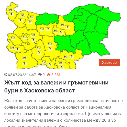
Хасково
08.07.2022 14:47
0
3 381
Жълт код за валежи и гръмотевични
бури в Хасковска област
Жълт код за интензивни валежи и гръмотевична активност е
обявен за събота за Хасковска област от Националния
институт по метеорология и хидрология. Ще има условия за
локални значителни валежи с количества между 20 и 35
литра на квадратен метър. Кодът…