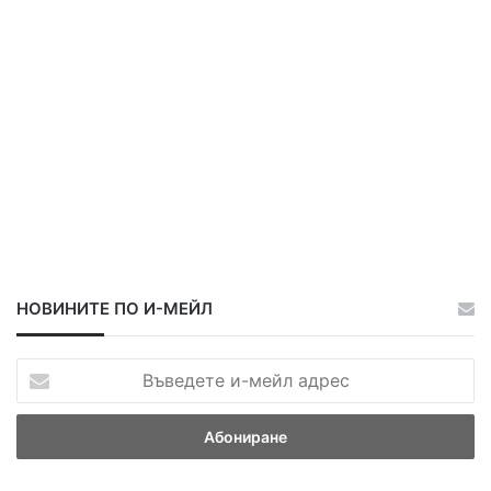
НОВИНИТЕ ПО И-МЕЙЛ
В
ъ
в
е
д
е