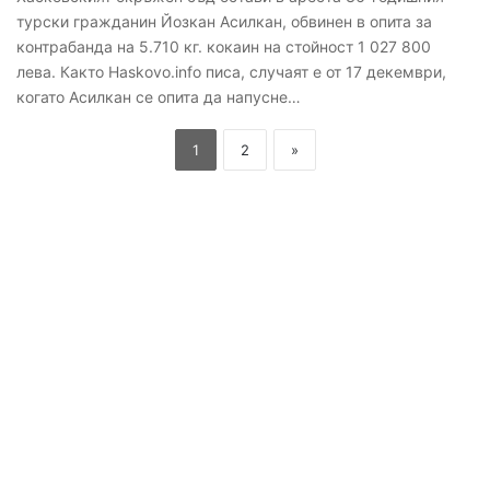
турски гражданин Йозкан Асилкан, обвинен в опита за
контрабанда на 5.710 кг. кокаин на стойност 1 027 800
лева. Както Haskovo.info писа, случаят е от 17 декември,
когато Асилкан се опита да напусне…
1
2
»