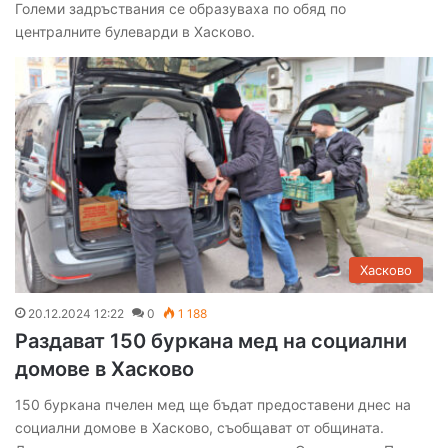
Големи задръствания се образуваха по обяд по
централните булеварди в Хасково.
Хасково
20.12.2024 12:22
0
1 188
Раздават 150 буркана мед на социални
домове в Хасково
150 буркана пчелен мед ще бъдат предоставени днес на
социални домове в Хасково, съобщават от общината.