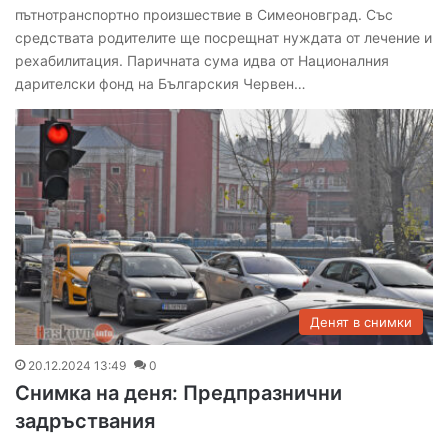
пътнотранспортно произшествие в Симеоновград. Със
средствата родителите ще посрещнат нуждата от лечение и
рехабилитация. Паричната сума идва от Националния
дарителски фонд на Българския Червен…
Денят в снимки
20.12.2024 13:49
0
Снимка на деня: Предпразнични
задръствания