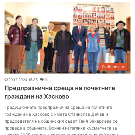
Любопитно
20.12.2024 16:35
0
Предпразнична среща на почетните
граждани на Хасково
Традиционната предпразнична среща на почетните
граждани на Хасково с кмета Станислав Дечев и
председателя на общинския съвет Таня Захариева се
проведе в общината. Всички изтеглиха късметчета за
Новата 2025 година, направени по традиция от Хаджи