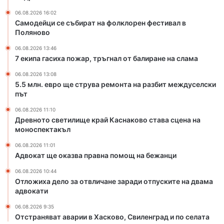
,
в
06.08.2026 16:02
т
а
Самодейци се събират на фолклорен фестивал в
р
р
Поляново
ъ
е
г
м
06.08.2026 13:46
н
о
7 екипа гасиха пожар, тръгнал от балиране на слама
а
н
06.08.2026 13:08
л
т
5.5 млн. евро ще струва ремонта на разбит междуселски
о
а
път
т
н
б
а
06.08.2026 11:10
Древното светилище край Каснаково става сцена на
а
р
моноспектакъл
л
а
и
з
06.08.2026 11:01
р
б
Адвокат ще оказва правна помощ на бежанци
а
и
06.08.2026 10:44
н
т
Отложиха дело за отвличане заради отпуските на двама
е
м
адвокати
н
е
а
ж
06.08.2026 9:35
с
д
Отстраняват аварии в Хасково, Свиленград и по селата