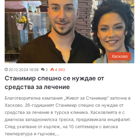
Хасково
20.12.2024 16:58
2
4 993
Станимир спешно се нуждае от
средства за лечение
Благотворителна кампания „Живот за Станимир“ започна в
Хасково. 26-годишният Станимир спешно се нуждае от
средства за лечение в турска клиника. Хасковлията е с
диагноза западнонилска треска, предизвикала енцефалит.
След ухапване от кърлеж, на 10 септември с висока
температура и гърчове,…