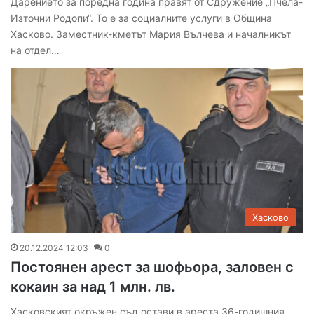
Дарението за поредна година правят от Сдружение „Пчела-
Източни Родопи“. То е за социалните услуги в Община
Хасково. Заместник-кметът Мария Вълчева и началникът
на отдел…
Хасково
20.12.2024 12:03
0
Постоянен арест за шофьора, заловен с
кокаин за над 1 млн. лв.
Хасковският окръжен съд остави в ареста 36-годишния