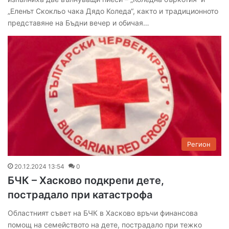
„Еленът Скокльо чака Дядо Коледа“, както и традиционното
представяне на Бъдни вечер и обичая…
Регион
20.12.2024 13:54
0
БЧК – Хасково подкрепи дете,
пострадало при катастрофа
Областният съвет на БЧК в Хасково връчи финансова
помощ на семейството на дете, пострадало при тежко