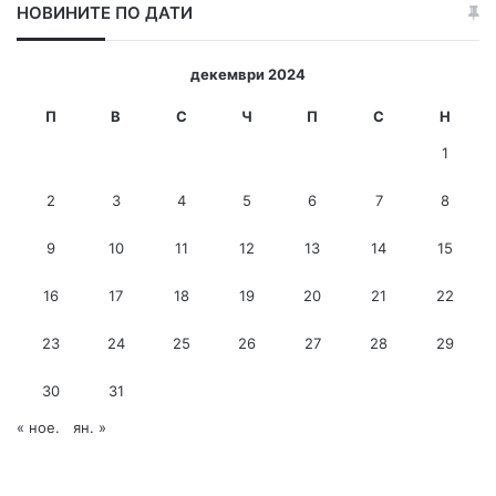
НОВИНИТЕ ПО ДАТИ
т
е
и
декември 2024
-
м
П
В
С
Ч
П
С
Н
е
1
й
л
2
3
4
5
6
7
8
а
д
9
10
11
12
13
14
15
р
е
с
16
17
18
19
20
21
22
23
24
25
26
27
28
29
30
31
« ное.
ян. »