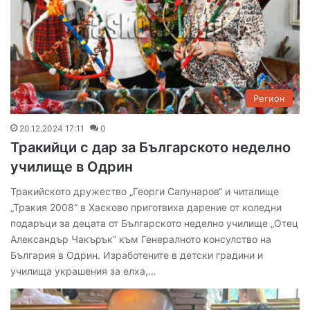
Регион
20.12.2024 17:11
0
Тракийци с дар за Българското неделно
училище в Одрин
Тракийското дружество „Георги Сапунаров“ и читалище
„Тракия 2008“ в Хасково приготвиха дарение от коледни
подаръци за децата от Българското неделно училище „Отец
Александър Чакърък“ към Генералното консулство на
България в Одрин. Изработените в детски градини и
училища украшения за елха,…