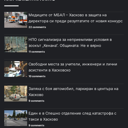
Медиците от МБАЛ – Хасково в защита на
директора си преди резултатите от новия конкурс
22 comments
НПО сигнализира за неприемливи условия в
зоокът „Кенана“. Общината: Не е вярно
11 comments
Свободни места за учители, инженери и лични
асистенти в Хасковско
10 comments
Заляха с боя автомобил, паркиран в центъра на
Хасково
9 comments
Един е в Спешно отделение след катастрофа с
такси в Хасково
9 comments