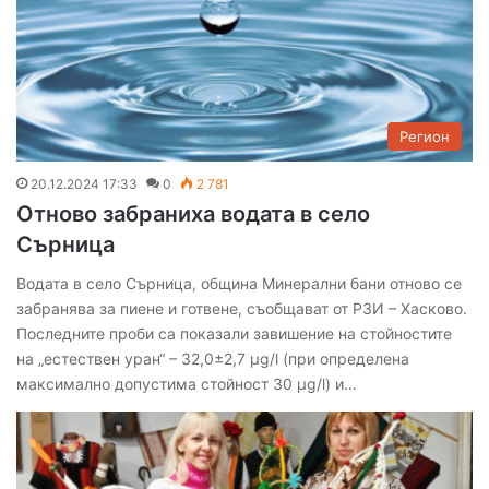
Регион
20.12.2024 17:33
0
2 781
Отново забраниха водата в село
Сърница
Водата в село Сърница, община Минерални бани отново се
забранява за пиене и готвене, съобщават от РЗИ – Хасково.
Последните проби са показали завишение на стойностите
на „естествен уран“ – 32,0±2,7 µg/l (при определена
максимално допустима стойност 30 µg/l) и…