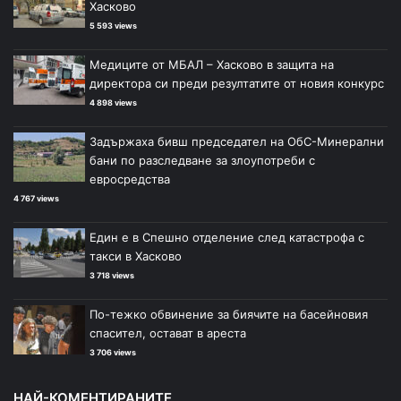
Хасково
5 593 views
Медиците от МБАЛ – Хасково в защита на
директора си преди резултатите от новия конкурс
4 898 views
Задържаха бивш председател на ОбС-Минерални
бани по разследване за злоупотреби с
евросредства
4 767 views
Един е в Спешно отделение след катастрофа с
такси в Хасково
3 718 views
По-тежко обвинение за биячите на басейновия
спасител, остават в ареста
3 706 views
НАЙ-КОМЕНТИРАНИТЕ