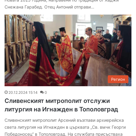
Снежана Гарабед. Отец Антоний отправи…
Регион
20.12.2024 15:14
0
Сливенският митрополит отслужи
литургия на Игнажден в Тополовград
Сливенският митрополит Арсений възглави архиерейска
света литургия на Игнажден в църквата „Св. вмчк Георги
Победоносец“ в Тополовград. На службата присъстваха