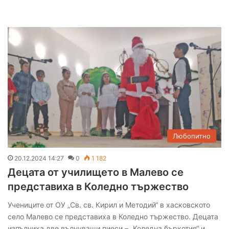
Любопитно
20.12.2024 14:27
0
1 182
Децата от училището в Малево се
представиха в Коледно тържество
Учениците от ОУ „Св. св. Кирил и Методий“ в хасковското
село Малево се представиха в Коледно тържество. Децата
изпълниха две вълнуващи пиеси – „Коледна бъркотия“ и