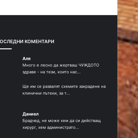
р
л
е
е
д
д
и
в
ш
а
ОСЛЕДНИ КОМЕНТАРИ
н
щ
а
а
Аля
с
с
Много е лесно да жертваш ЧУЖДОТО
здраве - на тези, които нас...
т
т
р
р
Ще им се развалят схемите закрадене на
а
а
клинични пътеки, за т...
н
н
и
и
Даниел
ц
ц
Брадчед, не може хем да си действащ
а
а
хирург, хем администрато...