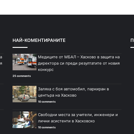
НАЙ-КОМЕНТИРАНИТЕ
П
а
Медиците от МБАЛ – Хасково в защита на
я
директора си преди резултатите от новия
конкурс
25 comments
Заляха с боя автомобил, паркиран в
центъра на Хасково
10 comments
Свободни места за учители, инженери и
лични асистенти в Хасковско
10 comments