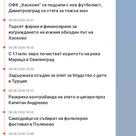
н
с
ОФК „Хасково“ се подсили с нов футболист,
с
т
Димитровград се стяга за тежък мач
и
в
06.08.2026 16:57
р
а
Търсят фирма и финансиране за
а
т
изграждането на южния обходен път на
н
к
Хасково
е
о
з
р
06.08.2026 16:35
С 1.1 млн. евро почистват коритото на река
а
и
Марица в Свиленград
и
т
з
о
06.08.2026 16:26
г
т
Задържаха осъден за опит за блудство с дете
р
о
в Турция
а
н
06.08.2026 16:22
ж
а
Разкриха контрабанда на злато и цигари през
д
р
Капитан Андреево
а
е
н
к
06.08.2026 16:02
е
а
Самодейци се събират на фолклорен
т
фестивал в Поляново
М
о
а
06.08.2026 13:46