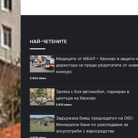
НАЙ-ЧЕТЕНИТЕ
Медиците от МБАЛ – Хасково в защита н
директора си преди резултатите от нови
конкурс
5 633 views
Заляха с боя автомобил, паркиран в
центъра на Хасково
5 615 views
Задържаха бивш председател на ОбС-
Минерални бани по разследване за
злоупотреби с евросредства
4 929 views