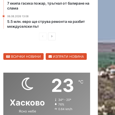
н
р
7 екипа гасиха пожар, тръгнал от балиране на
а
и
слама
ю
ц
ж
06.08.2026 13:08
а
5.5 млн. евро ще струва ремонта на разбит
н
в
междуселски път
и
С
я
в
П
С
о
и
б
р
л
л
х
е
е
е
о
н
ВСИЧКИ НОВИНИ
ИЗПРАТИ НОВИНА
д
д
д
г
е
и
в
р
н
а
ш
а
п
д
23
н
щ
ъ
℃
т
а
а
н
с
с
а
Хасково
34º - 20º
т
т
Х
76%
а
р
р
0.64 km/h
Ясно небе
с