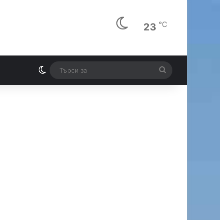
℃
23
Switch skin
Търси
И
за