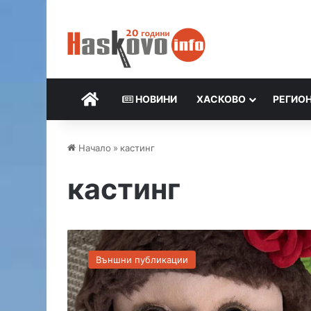
НАЧАЛО
НОВИНИ
ХАСКОВО
РЕГИО
Начало
»
кастинг
кастинг
К
А
Външни публикации
С
Т
И
Н