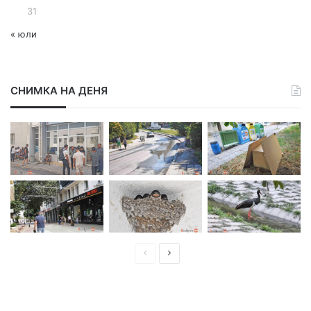
31
« юли
СНИМКА НА ДЕНЯ
П
С
р
л
е
е