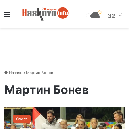
Меню
℃
32
Начало
»
Мартин Бонев
Мартин Бонев
М
а
Спорт
р
т