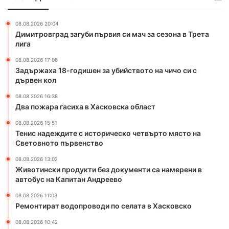
а
о
х
о
д
а
08.08.2026 20:04
т
и
в
Димитровград загуби първия си мач за сезона в Трета
б
ш
Х
лига
о
е
а
р
08.08.2026 17:06
н
с
н
Задържаха 18-годишен за убийството на чичо си с
з
к
дървен кол
а
а
о
к
у
в
08.08.2026 16:38
у
б
с
Два пожара гасиха в Хасковска област
п
и
к
а
08.08.2026 15:51
й
а
Тенис надеждите с историческо четвърто място на
с
о
Световното първенство
т
б
в
л
08.08.2026 13:02
Животински продукти без документи са намерени в
о
а
автобус на Капитан Андреево
т
с
о
т
08.08.2026 11:03
н
Ремонтират водопроводи по селата в Хасковско
а
08.08.2026 10:42
ч