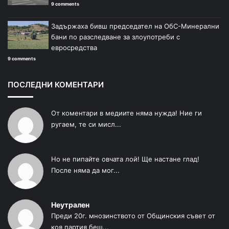
9 comments
Задържаха бивш председател на ОбС-Минерални
бани по разследване за злоупотреби с
евросредства
9 comments
ПОСЛЕДНИ КОМЕНТАРИ
От коментари в медиите няма нужда! Ние ги
ругаем, те си мисл...
Но не пипайте овчата лой! Ще настане глад!
После няма да мог...
Неутрален
Преди 20г. мнозинството от Общинския съвет от
коя партия беш...