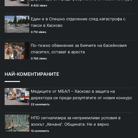
4 432 views
Един е в Спешно отделение след катастрофа с
такси в Хасково
3 712 views
По-тежко обвинение за биячите на басейновия
спасител, остават в ареста
3 702 views
НАЙ-КОМЕНТИРАНИТЕ
Медиците от МБАЛ – Хасково в защита на
директора си преди резултатите от новия конкурс
22 comments
НПО сигнализира за неприемливи условия в
зоокът „Кенана“. Общината: Не е вярно
12 comments