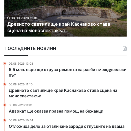
а
а
и
в
т
х
т
щ
а
о
е
д
06.08.2026 11:01
б
Адвокат ще оказва правна помощ на бежанци
о
е
у
к
л
с
а
о
и
ПОСЛЕДНИТЕ НОВИНИ
з
з
в
в
а
Д
а
о
06.08.2026 13:08
и
п
т
5.5 млн. евро ще струва ремонта на разбит междуселски
м
р
в
път
и
а
л
т
06.08.2026 11:10
в
и
р
Древното светилище край Каснаково става сцена на
н
ч
о
моноспектакъл
а
а
в
п
н
06.08.2026 11:01
г
о
е
Адвокат ще оказва правна помощ на бежанци
р
м
з
а
06.08.2026 10:44
о
а
д
Отложиха дело за отвличане заради отпуските на двама
щ
р