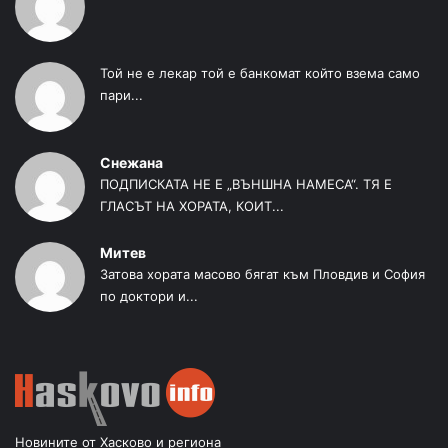
Той не е лекар той е банкомат който взема само
пари...
Снежана
ПОДПИСКАТА НЕ Е „ВЪНШНА НАМЕСА“. ТЯ Е
ГЛАСЪТ НА ХОРАТА, КОИТ...
Митев
Затова хората масово бягат към Пловдив и София
по доктори и...
Новините от Хасково и региона