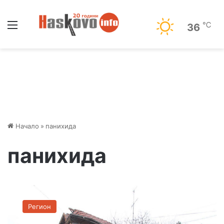
Меню
℃
36
Начало
»
панихида
панихида
П
а
Регион
н
и