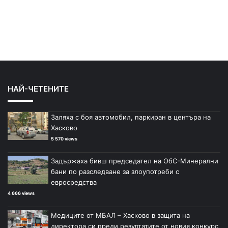
НАЙ-ЧЕТЕНИТЕ
Заляха с боя автомобил, паркиран в центъра на
Хасково
5 570 views
Задържаха бивш председател на ОбС-Минерални
бани по разследване за злоупотреби с
евросредства
4 666 views
Медиците от МБАЛ – Хасково в защита на
директора си преди резултатите от новия конкурс