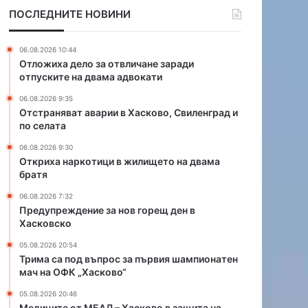
в
т
ПОСЛЕДНИТЕ НОВИНИ
а
и
р
ц
и
и
06.08.2026 10:44
и
в
Отложиха дело за отвличане заради
в
ж
отпуските на двама адвокати
Х
и
06.08.2026 9:35
а
л
Отстраняват аварии в Хасково, Свиленград и
с
и
по селата
к
щ
о
е
06.08.2026 9:30
в
т
Откриха наркотици в жилището на двама
братя
о
о
,
н
06.08.2026 7:32
С
а
Предупреждение за нов горещ ден в
в
д
Хасковско
и
в
05.08.2026 20:54
л
а
Трима са под въпрос за първия шампионатен
е
м
мач на ОФК „Хасково“
н
а
г
б
05.08.2026 20:46
р
р
Медиците от МБАЛ – Хасково в защита на