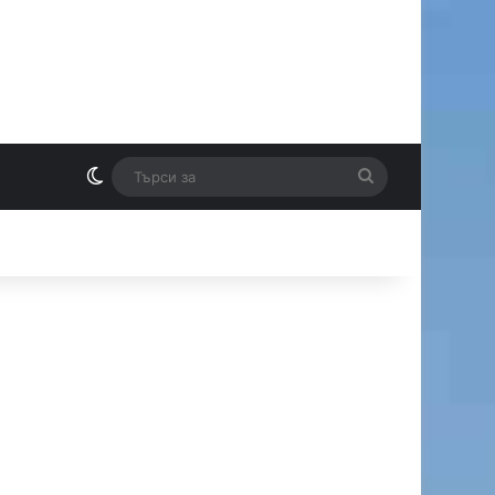
Switch skin
Търси
И
за