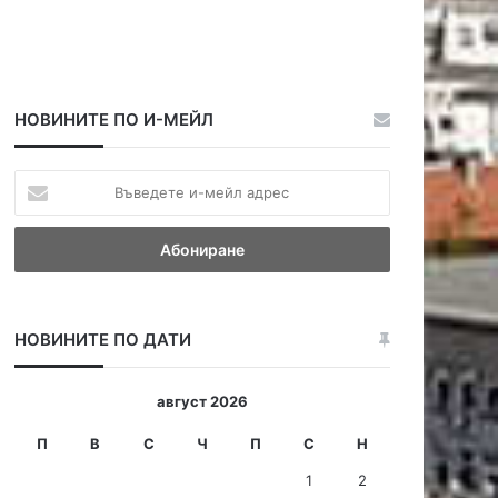
НОВИНИТЕ ПО И-МЕЙЛ
В
ъ
в
е
д
е
т
НОВИНИТЕ ПО ДАТИ
е
и
-
август 2026
м
е
П
В
С
Ч
П
С
Н
й
1
2
л