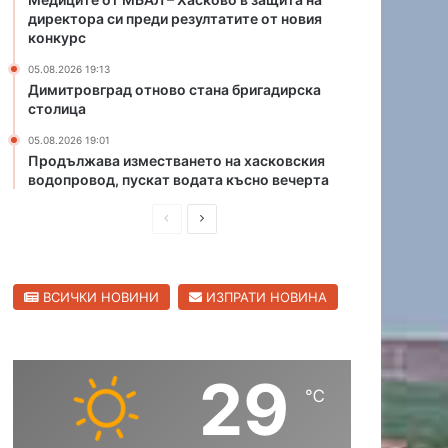
а
а
директора си преди резултатите от новия
д
конкурс
т
и
я
05.08.2026 19:13
п
Димитровград отново стана бригадирска
о
столица
с
е
05.08.2026 19:01
Продължава изместването на хасковския
л
водопровод, пускат водата късно вечерта
а
т
П
С
а
р
л
е
е
ВСИЧКИ НОВИНИ
ИЗПРАТИ НОВИНА
д
д
и
в
ш
а
29
н
щ
℃
а
а
с
с