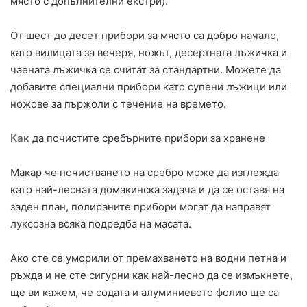
място с допълнителни екстри).
От шест до десет прибори за място са добро начало,
като вилицата за вечеря, ножът, десертната лъжичка и
чаената лъжичка се считат за стандартни. Можете да
добавите специални прибори като супени лъжици или
ножове за пържоли с течение на времето.
Как
да почистите сребърните прибори за хранене
Макар че почистването на сребро може да изглежда
като най-лесната домакинска задача и да се оставя на
заден план, полираните прибори могат да направят
луксозна всяка подредба на масата.
Ако сте се уморили от премахването на водни петна и
ръжда и не сте сигурни как най-лесно да се измъкнете,
ще ви кажем, че содата и алуминиевото фолио ще са