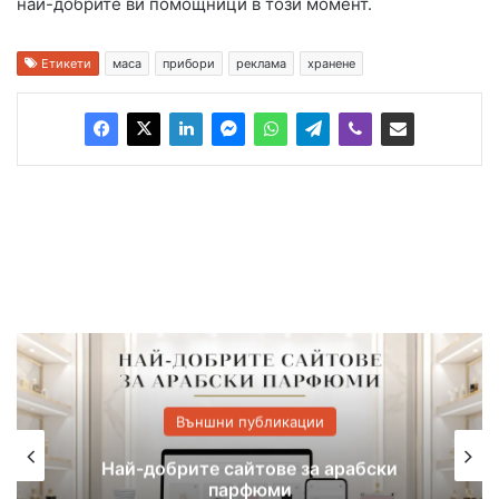
най-добрите ви помощници в този момент.
Етикети
маса
прибори
реклама
хранене
Външни публикации
На 21 юли Kaufland организира
безплатно шоу за децата на Хасково