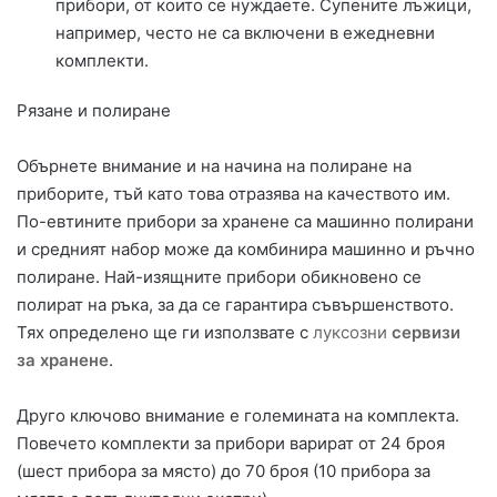
прибори, от които се нуждаете. Супените лъжици,
например, често не са включени в ежедневни
комплекти.
Рязане и полиране
Обърнете внимание и на начина на полиране на
приборите, тъй като това отразява на качеството им.
По-евтините прибори за хранене са машинно полирани
и средният набор може да комбинира машинно и ръчно
полиране. Най-изящните прибори обикновено се
полират на ръка, за да се гарантира съвършенството.
Тях определено ще ги използвате с
луксозни
сервизи
за хранене
.
Друго ключово внимание е големината на комплекта.
Повечето комплекти за прибори варират от 24 броя
(шест прибора за място) до 70 броя (10 прибора за