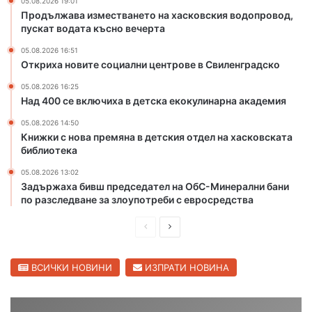
05.08.2026 19:01
р
х
Продължава изместването на хасковския водопровод,
и
а
пускат водата късно вечерта
г
с
а
к
05.08.2026 16:51
Откриха новите социални центрове в Свиленградско
д
о
и
в
05.08.2026 16:25
р
с
Над 400 се включиха в детска екокулинарна академия
с
к
к
и
05.08.2026 14:50
Книжки с нова премяна в детския отдел на хасковската
а
я
библиотека
с
в
т
о
05.08.2026 13:02
о
д
Задържаха бивш председател на ОбС-Минерални бани
л
о
по разследване за злоупотреби с евросредства
и
п
ц
р
П
С
а
о
р
л
в
е
е
ВСИЧКИ НОВИНИ
ИЗПРАТИ НОВИНА
о
д
д
д
,
и
в