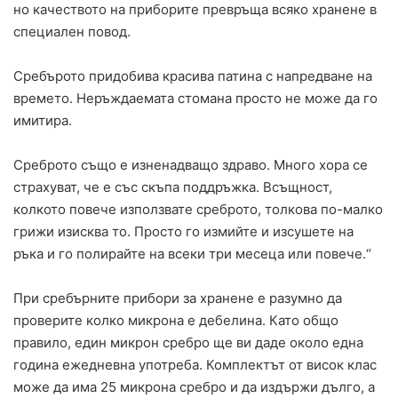
но качеството на приборите превръща всяко хранене в
специален повод.
Сребърото придобива красива патина с напредване на
времето. Неръждаемата стомана просто не може да го
имитира.
Среброто също е изненадващо здраво. Много хора се
страхуват, че е със скъпа поддръжка. Всъщност,
колкото повече използвате среброто, толкова по-малко
грижи изисква то. Просто го измийте и изсушете на
ръка и го полирайте на всеки три месеца или повече.“
При сребърните прибори за хранене е разумно да
проверите колко микрона е дебелина. Като общо
правило, един микрон сребро ще ви даде около една
година ежедневна употреба. Комплектът от висок клас
може да има 25 микрона сребро и да издържи дълго, а