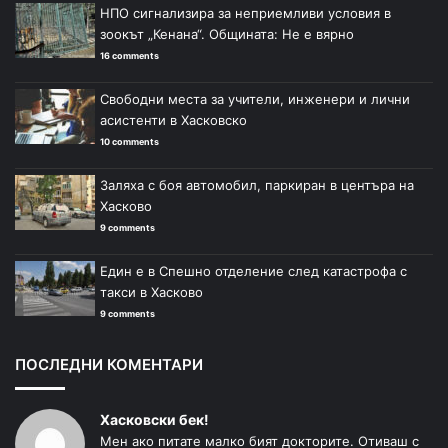
НПО сигнализира за неприемливи условия в
зоокът „Кенана“. Общината: Не е вярно
16 comments
Свободни места за учители, инженери и лични
асистенти в Хасковско
10 comments
Заляха с боя автомобил, паркиран в центъра на
Хасково
9 comments
Един е в Спешно отделение след катастрофа с
такси в Хасково
9 comments
ПОСЛЕДНИ КОМЕНТАРИ
Хасковски бек!
Мен ако питате малко бият докторите. Отиваш с