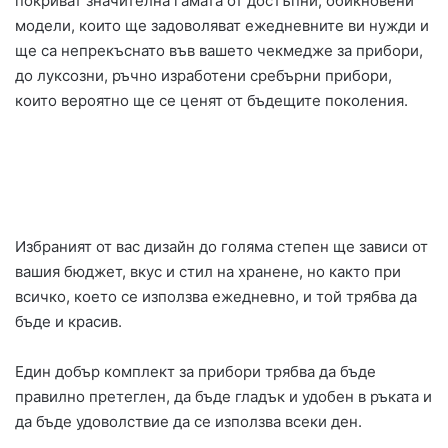
покриват значителна гамата от достъпни, обикновени
модели, които ще задоволяват ежедневните ви нужди и
ще са непрекъснато във вашето чекмедже за прибори,
до луксозни, ръчно изработени сребърни прибори,
които вероятно ще се ценят от бъдещите поколения.
Избраният от вас дизайн до голяма степен ще зависи от
вашия бюджет, вкус и стил на хранене, но както при
всичко, което се използва ежедневно, и той трябва да
бъде и красив.
Един добър комплект за прибори трябва да бъде
правилно претеглен, да бъде гладък и удобен в ръката и
да бъде удоволствие да се използва всеки ден.