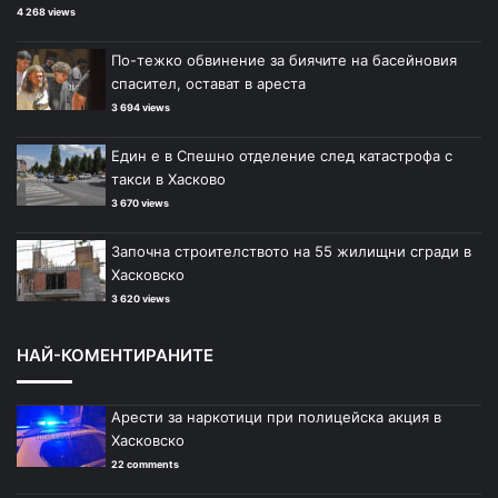
4 268 views
По-тежко обвинение за биячите на басейновия
спасител, остават в ареста
3 694 views
Един е в Спешно отделение след катастрофа с
такси в Хасково
3 670 views
Започна строителството на 55 жилищни сгради в
Хасковско
3 620 views
НАЙ-КОМЕНТИРАНИТЕ
Арести за наркотици при полицейска акция в
Хасковско
22 comments