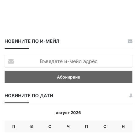
т
а
НОВИНИТЕ ПО И-МЕЙЛ
В
ъ
в
е
д
е
НОВИНИТЕ ПО ДАТИ
т
е
и
август 2026
-
м
П
В
С
Ч
П
С
Н
е
й