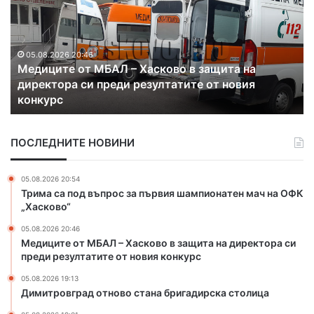
и
д
т
ъ
р
л
о
ж
в
а
05.08.2026 19:13
Димитровград отново стана бригадирска
г
в
столица
р
а
а
и
д
з
ПОСЛЕДНИТЕ НОВИНИ
о
м
т
е
н
с
05.08.2026 20:54
о
т
Трима са под въпрос за първия шампионатен мач на ОФК
в
в
„Хасково“
о
а
05.08.2026 20:46
с
н
Медиците от МБАЛ – Хасково в защита на директора си
т
е
преди резултатите от новия конкурс
а
т
н
о
05.08.2026 19:13
а
н
Димитровград отново стана бригадирска столица
б
а