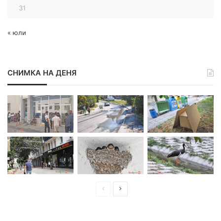
31
« юли
СНИМКА НА ДЕНЯ
П
С
р
л
е
е