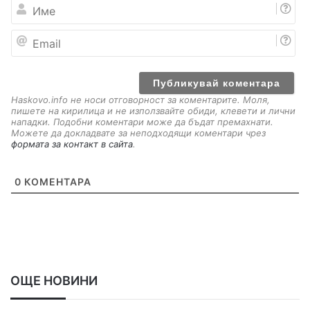
И
м
е
E
m
a
i
l
Haskovo.info не носи отговорност за коментарите. Моля,
пишете на кирилица и не използвайте обиди, клевети и лични
нападки. Подобни коментари може да бъдат премахнати.
Можете да докладвате за неподходящи коментари чрез
формата за контакт в сайта
.
0
КОМЕНТАРА
ОЩЕ НОВИНИ