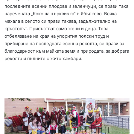
последните есенни плодове и зеленчуци, се прави така
наречената „Кокоша църквичка“ в Ябълково. Всяка
махала в селото си прави такава, задължително на
кръстопът. Присъстват само жени и деца. Това
отбелязване на края на упорития полски труд и
прибиране на последната есенна реколта, се прави за
благодарност към майката земя и природата, за добрата
реколта и пълните с жито хамбари.