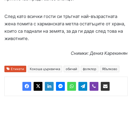
След като всички гости си тръгнат най-възрастната
жена помита с харманската метла остатъците от храна,
които са паднали на земята, за да ги даде след това на
животните.
Снимки: Дениз Карекинян
Етикети
Кокоша църквичка
обичай
фолклор
Ябълково