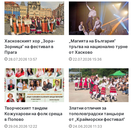
Хасковският хор „Зора-
„Магията на България“
Зорница“ на фестивал в
тръгва на национално турне
Прага
от Хасково
28.07.2026 13:57
22.07.2026 15:36
Творческият тандем
Златни отличия за
Кожухарови на фолк среща
тополовградски танцьори
в Попово
от „Крайморски фестивал“
29.06.2026 12:22
24.06.2026 11:33