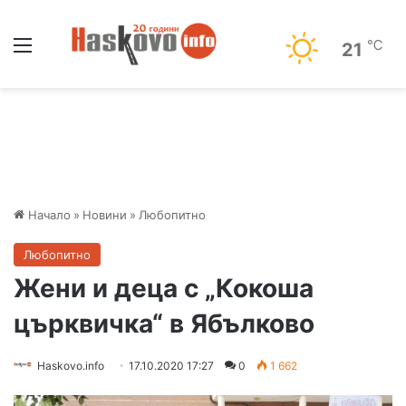
Меню
℃
21
Начало
»
Новини
»
Любопитно
Любопитно
Жени и деца с „Кокоша
църквичка“ в Ябълково
Haskovo.info
17.10.2020 17:27
0
1 662