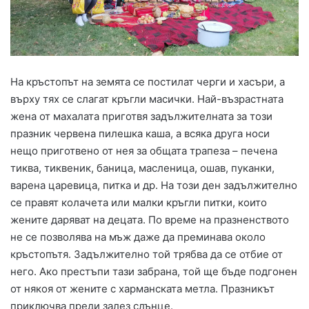
На кръстопът на земята се постилат черги и хасъри, а
върху тях се слагат кръгли масички. Най-възрастната
жена от махалата приготвя задължителната за този
празник червена пилешка каша, а всяка друга носи
нещо приготвено от нея за общата трапеза – печена
тиква, тиквеник, баница, масленица, ошав, пуканки,
варена царевица, питка и др. На този ден задължително
се правят колачета или малки кръгли питки, които
жените даряват на децата. По време на празненството
не се позволява на мъж даже да преминава около
кръстопътя. Задължително той трябва да се отбие от
него. Ако престъпи тази забрана, той ще бъде подгонен
от някоя от жените с харманската метла. Празникът
приключва преди залез слънце.