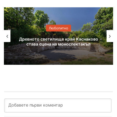
Любопитно
наково
Книжки с нова премяна в детски
къл
отдел на хасковската библиоте