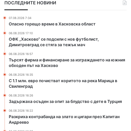
ПОСЛЕДНИТЕ НОВИНИ
ф
и
н
07.08.2026 7:34
а
Опасно горещо време в Хасковска област
н
06.08.2026 17:10
с
ОФК „Хасково“ се подсили с нов футболист,
и
Димитровград се стяга за тежък мач
р
а
06.08.2026 16:57
н
Търсят фирма и финансиране за изграждането на южния
е
обходен път на Хасково
з
06.08.2026 16:35
а
С 1.1 млн. евро почистват коритото на река Марица в
и
Свиленград
з
г
06.08.2026 16:26
Задържаха осъден за опит за блудство с дете в Турция
р
а
06.08.2026 16:22
ж
Разкриха контрабанда на злато и цигари през Капитан
д
Андреево
а