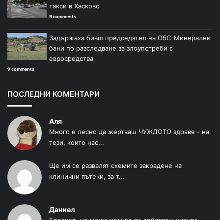
такси в Хасково
9 comments
Задържаха бивш председател на ОбС-Минерални
бани по разследване за злоупотреби с
евросредства
9 comments
ПОСЛЕДНИ КОМЕНТАРИ
Аля
Много е лесно да жертваш ЧУЖДОТО здраве - на
тези, които нас...
Ще им се развалят схемите закрадене на
клинични пътеки, за т...
Даниел
Брадчед, не може хем да си действащ хирург,