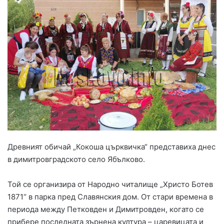
Древният обичай „Кокоша църквичка“ представиха днес
в димитровградското село Ябълково.
Той се организира от Народно читалище „Христо Ботев
1871“ в парка пред Славянския дом. От стари времена в
периода между Петковден и Димитровден, когато се
прибере последната зърнена култура – царевицата и