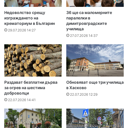
Недоволство срещу
36 ще са маломерните
изграждането на
паралелки в
крематориум в Българин
димитровградските
училища
29.07.2026 14:27
27.07.2026 14:37
Раздават безплатни дърва
Обновяват още три училища
за огрев на шестима
в Хасково
доброволци
22.07.2026 12:29
22.07.2026 14:41