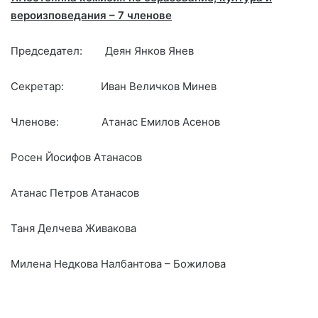
вероизповедания – 7 членове
Председател: Деян Янков Янев
Секретар: Иван Величков Минев
Членове: Атанас Емилов Асенов
Росен Йосифов Атанасов
Атанас Петров Атанасов
Таня Делчева Живакова
Милена Недкова Налбантова – Божилова