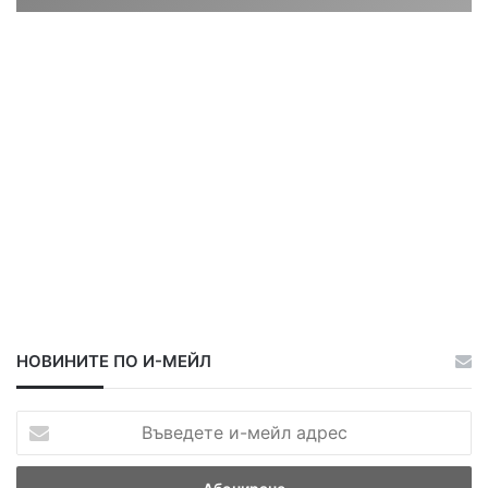
ц
ц
а
а
НОВИНИТЕ ПО И-МЕЙЛ
В
ъ
в