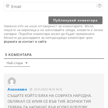
е
E
m
a
i
l
Haskovo.info не носи отговорност за коментарите. Моля,
пишете на кирилица и не използвайте обиди, клевети и лични
нападки. Подобни коментари може да бъдат премахнати.
Можете да докладвате за неподходящи коментари чрез
формата за контакт в сайта
.
5
КОМЕНТАРА
Най-стари
Анонимен
23.11.2023 16:15 16:15
СЪЩИТЕ КОЙТО БЯХА НА СОФРАТА НАРОДНА.
ОБЛЯКАЛ СЕ ИЛИЯ СЕ ВЪВ ТИЯ. ВСИЧКИ ТИЯ
ТРЯБВА ДА НАПИШАТ ВЪВ КОЛКО БОРДОВЕ