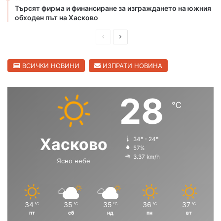
Търсят фирма и финансиране за изграждането на южния
обходен път на Хасково
П
С
р
л
е
е
ВСИЧКИ НОВИНИ
ИЗПРАТИ НОВИНА
д
д
и
в
28
℃
ш
а
н
щ
а
а
Хасково
34º - 24º
с
с
57%
3.37 km/h
Ясно небе
т
т
р
р
а
а
н
н
34
35
35
36
37
℃
℃
℃
℃
℃
пт
сб
нд
пн
вт
и
и