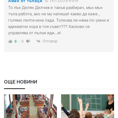
Аман от тъпаци
24.11.2023 8:19 8:19
То пък Делян Делчев е такъв разбирач, мън мън
тъпа работа, ако не му напишат какво да каже ,
голямо пелтечене пада. Толкова ли няма по-умни и
адекватни хора в тоя съвет??? Хасково се
управлява от пълни иди…и!
Отговор
6
0
ОЩЕ НОВИНИ