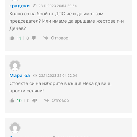
градски
23.11.2023 20:54 20:54
Колко са на брой от ДПС че и да имат зам
председател? Или имаме да връщаме жестове г-н
Дечев?
Отговор
11
0
Мара ба
23.11.2023 22:04 22:04
Стояхте си на изборите в къщи! Нека да ви е,
прости селяни!
Отговор
10
0