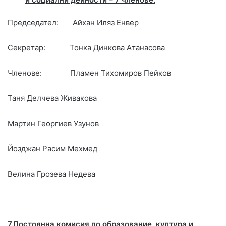
Председател: Айхан Иляз Енвер
Секретар: Тонка Динкова Атанасова
Членове: Пламен Тихомиров Пейков
Таня Делчева Живакова
Мартин Георгиев Узунов
Йозджан Расим Мехмед
Велина Грозева Недева
7.Постоянна комисия по образование, култура и