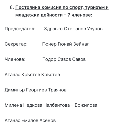
Постоянна комисия по спорт, туризъм и
младежки дейности – 7 членове:
Председател: Здравко Стефанов Узунов
Секретар: Гюнер Гюнай Зейнал
Членове: Тодор Савов Савов
Атанас Кръстев Кръстев
Димитър Георгиев Траянов
Милена Недкова Налбантова – Божилова
Атанас Емилов Асенов