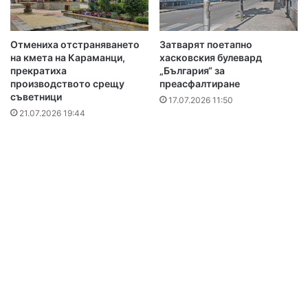
Отмениха отстраняването
Затварят поетапно
на кмета на Караманци,
хасковския булевард
прекратиха
„България“ за
производството срещу
преасфалтиране
съветници
17.07.2026 11:50
21.07.2026 19:44