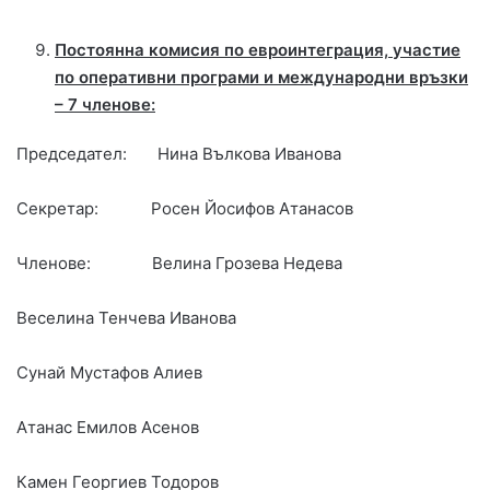
Постоянна комисия по евроинтеграция, участие
по оперативни програми и международни връзки
– 7 членове:
Председател: Нина Вълкова Иванова
Секретар: Росен Йосифов Атанасов
Членове: Велина Грозева Недева
Веселина Тенчева Иванова
Сунай Мустафов Алиев
Атанас Емилов Асенов
Камен Георгиев Тодоров