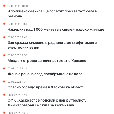
н
07.08.2026 10:01
д
9 полицейски екипа ще посетят през август села в
и
региона
н
07.08.2026 9:51
г
Намериха над 1 000 ментета в свиленградско жилище
а
в
07.08.2026 9:46
т
Задържаха симеоновградчани с метамфетамин и
о
електронни везни
м
07.08.2026 9:38
а
Младеж строши вендинг автомат в Хасково
т
в
07.08.2026 9:31
Х
Жена е ранена след преобръщане на кола
а
07.08.2026 7:34
с
Опасно горещо време в Хасковска област
к
о
06.08.2026 17:10
ОФК „Хасково“ се подсили с нов футболист,
в
Димитровград се стяга за тежък мач
о
06.08.2026 16:57