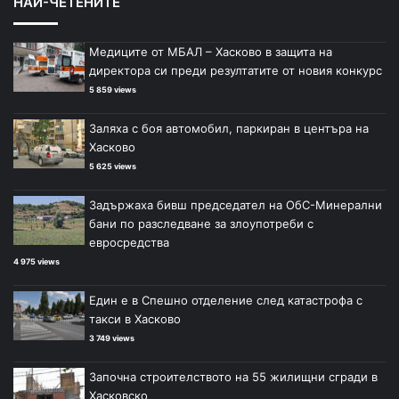
НАЙ-ЧЕТЕНИТЕ
Медиците от МБАЛ – Хасково в защита на
директора си преди резултатите от новия конкурс
5 859 views
Заляха с боя автомобил, паркиран в центъра на
Хасково
5 625 views
Задържаха бивш председател на ОбС-Минерални
бани по разследване за злоупотреби с
евросредства
4 975 views
Един е в Спешно отделение след катастрофа с
такси в Хасково
3 749 views
Започна строителството на 55 жилищни сгради в
Хасковско