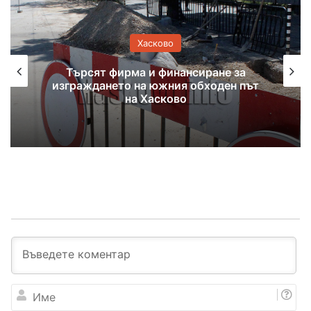
Хасково
Ха
ма и финансиране за
Задържаха ос
 на южния обходен път
блудство с 
на Хасково
И
м