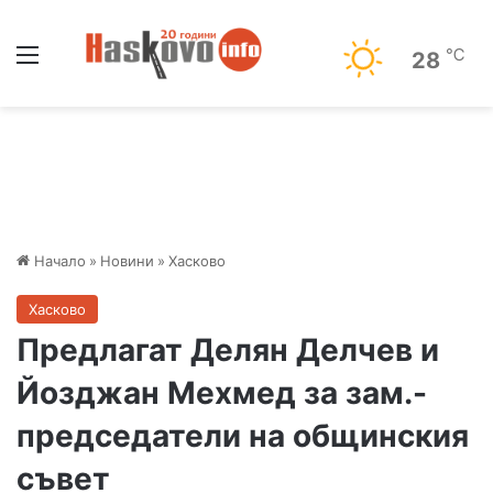
Меню
℃
28
Начало
»
Новини
»
Хасково
Хасково
Предлагат Делян Делчев и
Йозджан Мехмед за зам.-
председатели на общинския
съвет