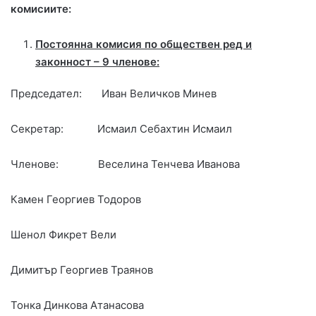
комисиите:
Постоянна комисия по обществен ред и
законност – 9 членове:
Председател: Иван Величков Минев
Секретар: Исмаил Себахтин Исмаил
Членове: Веселина Тенчева Иванова
Камен Георгиев Тодоров
Шенол Фикрет Вели
Димитър Георгиев Траянов
Тонка Динкова Атанасова