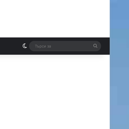
Switch skin
Търси
И
за