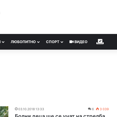
℃
Н
ЛЮБОПИТНО
СПОРТ
ВИДЕО
ИЗБОР
03.10.2018 13:33
6
3 039
Болни деца ще се учат на стрелба