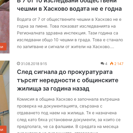
В 7 от 10 изследвани обществени
чешми в Хасково водата не е годна
Водата от 7 от обществените чешми в Хасково не е
годна за пиене. Това показват изследванията на
Регионалната здравна инспекция. Тази година са
изследвани общо 10 чешми в града. Това е станало
по запитване и сигнали от жители на Хасково.…
ни
31.08.2018 9:15
4
2 147
След сигнала до прокуратурата
търсят нередности с общинските
жилища за година назад
Комисия в община Хасково е започнала вътрешна
проверка на документацията, свързана с
отдаването под наем на жилища. Тя е назначена
след като бяха установени документи, за които се
предполага, че са фалшиви. В средата на месеца
ни