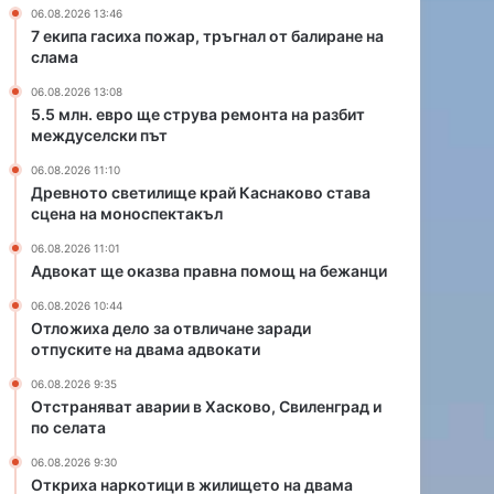
р
щ
06.08.2026 13:46
у
е
7 екипа гасиха пожар, тръгнал от балиране на
в
к
слама
а
р
06.08.2026 13:08
р
а
5.5 млн. евро ще струва ремонта на разбит
е
й
междуселски път
м
К
о
а
06.08.2026 11:10
н
с
Древното светилище край Каснаково става
сцена на моноспектакъл
т
н
а
а
06.08.2026 11:01
н
к
Адвокат ще оказва правна помощ на бежанци
а
о
р
в
06.08.2026 10:44
Отложиха дело за отвличане заради
а
о
отпуските на двама адвокати
з
с
б
т
06.08.2026 9:35
и
а
Отстраняват аварии в Хасково, Свиленград и
т
в
по селата
м
а
06.08.2026 9:30
е
с
Откриха наркотици в жилището на двама
ж
ц