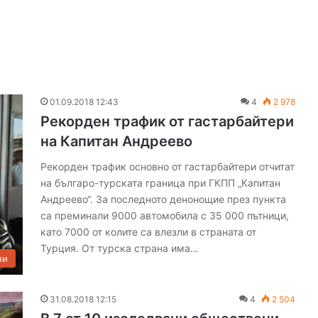
01.09.2018 12:43
4
2 978
Рекорден трафик от гастарбайтери
на Капитан Андреево
Рекорден трафик основно от гастарбайтери отчитат
на българо-турската граница при ГКПП „Капитан
Андреево“. За последното денонощие през пункта
са преминали 9000 автомобила с 35 000 пътници,
като 7000 от колите са влезли в страната от
Турция. От турска страна има…
ни
31.08.2018 12:15
4
2 504