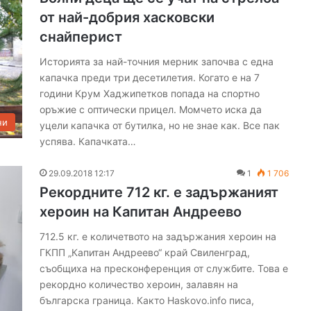
от най-добрия хасковски
снайперист
Историята за най-точния мерник започва с една
капачка преди три десетилетия. Когато е на 7
години Крум Хаджипетков попада на спортно
7
оръжие с оптически прицел. Момчето иска да
е
ни
уцели капачка от бутилка, но не знае как. Все пак
к
и
успява. Капачката…
п
а
29.09.2018 12:17
1
1 706
г
личане
Рекордните 712 кг. е задържаният
06.08.2026 13:46
а
вама
7 екипа гасиха пожар, тръгнал от
хероин на Капитан Андреево
с
балиране на слама
и
712.5 кг. е количетвото на задържания хероин на
х
ГКПП „Капитан Андреево“ край Свиленград,
а
съобщиха на пресконференция от службите. Това е
п
рекордно количество хероин, залавян на
о
българска граница. Както Haskovo.info писа,
ж