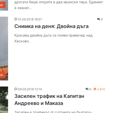
а
дрогата беше открита в два ирански тира. Единият
ни
р
е хванат…
,
т
10.09.2018 18:57
0
р
Снимка на деня: Двойна дъга
ъ
г
Красива двойна дъга се появи привечер над
н
Хасково.
а
л
о
т
б
а
ки
л
и
р
09.09.2018 12:10
0
2 614
а
Засилен трафик на Капитан
н
е
Андреево и Маказа
н
Засилен е трафикът от сутринта на българо-
а