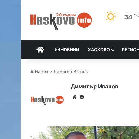
34
НАЧАЛО
НОВИНИ
ХАСКОВО
РЕГИО
Начало
»
Димитър Иванов
Димитър Иванов
We
Fa
bsi
ce
te
bo
ok