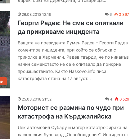
директорът на дирекцията, отговаряща…
26.08.2018 12:19
6
3 397
Георги Радев: Не сме се опитвали
да прикриваме инцидента
Бащата на президента Румен Радев – Георги Радев
коментира инцидента, при който се сблъска с
триколка в Харманли. Радев твърди, че по никакъв
начин семейството не се е опитвало да прикрие
произшествието. Както Haskovo.info писа,
катастрофата стана на 17 август…
ни
25.08.2018 21:52
4
6 529
Моторист се размина по чудо при
катастрофа на Кърджалийска
Лек автомобил Субару и мотор катастрофираха на
хасковския булевард „Освобождение“. Инцидентът