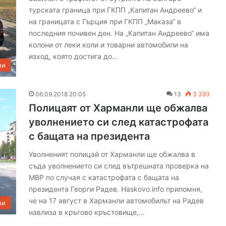
турската граница при ГКПП „Капитан Андреево“ и
с
л
на границата с Гърция при ГКПП „Маказа“ в
а
последния почивен ден. На „Капитан Андреево“ има
м
колони от леки коли и товарни автомобили на
а
изход, която достига до…
ни
06.09.2018 20:05
13
3 393
Полицаят от Харманли ще обжалва
уволнението си след катастрофата
с бащата на президента
Уволненият полицай от Харманли ще обжалва в
съда уволнението си след вътрешната проверка на
МВР по случая с катастрофата с бащата на
президента Георги Радев. Haskovo.info припомня,
че на 17 август в Харманли автомобилът на Радев
ни
навлиза в кръгово кръстовище,…