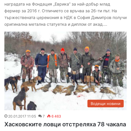
наградата на Фондация „Еврика” за най-добър млад
фермер за 2016 г. Отличието се връчва за 26-ти път. На
тържествената церемония в НДК в София Димитров получи
оригинална метална статуетка и диплом от акад.…
Водещи новини
20.01.2017 11:05
7
6 463
Хасковските ловци отстреляха 78 чакала