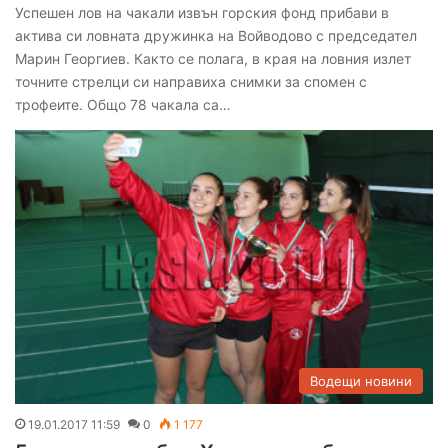
Успешен лов на чакали извън горския фонд прибави в
актива си ловната дружинка на Войводово с председател
Марин Георгиев. Както се полага, в края на ловния излет
точните стрелци си направиха снимки за спомен с
трофеите. Общо 78 чакала са…
Водещи новини
19.01.2017 11:59
0
1 177