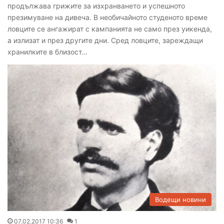
продължава грижите за изхранването и успешното
презимуване на дивеча. В необичайното студеното време
ловците се ангажират с кампанията не само през уикенда,
а излизат и през другите дни. Сред ловците, зареждащи
хранилките в близост…
Водещи новини
07.02.2017 10:36
1