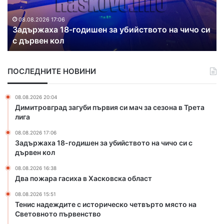
а
и
р
р
и
а
а
08.08.2026 16:38
Два пожара гасиха в Хасковска област
г
т
а
в
с
о
ПОСЛЕДНИТЕ НОВИНИ
и
д
х
о
а
п
08.08.2026 20:04
в
р
Димитровград загуби първия си мач за сезона в Трета
Х
о
лига
а
в
08.08.2026 17:06
с
о
Задържаха 18-годишен за убийството на чичо си с
к
д
дървен кол
о
и
в
п
08.08.2026 16:38
с
о
Два пожара гасиха в Хасковска област
к
с
08.08.2026 15:51
а
е
Тенис надеждите с историческо четвърто място на
о
л
Световното първенство
б
а