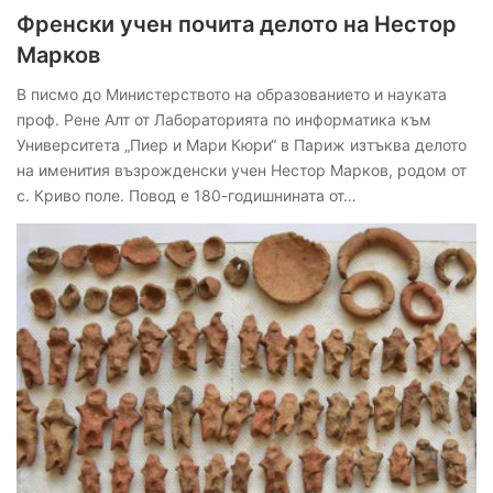
Френски учен почита делото на Нестор
Марков
В писмо до Министерството на образованието и науката
проф. Рене Алт от Лабораторията по информатика към
Университета „Пиер и Мари Кюри“ в Париж изтъква делото
на именития възрожденски учен Нестор Марков, родом от
с. Криво поле. Повод е 180-годишнината от…