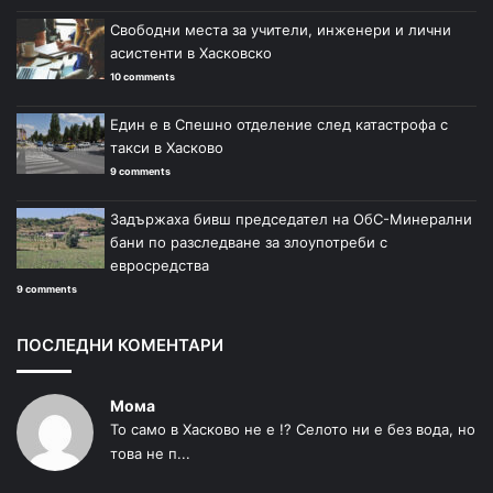
Свободни места за учители, инженери и лични
асистенти в Хасковско
10 comments
Един е в Спешно отделение след катастрофа с
такси в Хасково
9 comments
Задържаха бивш председател на ОбС-Минерални
бани по разследване за злоупотреби с
евросредства
9 comments
ПОСЛЕДНИ КОМЕНТАРИ
Мома
То само в Хасково не е !? Селото ни е без вода, но
това не п...