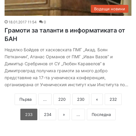
Водещи новини
18.01.2017 11:54
0
Грамоти за таланти в информатиката от
БАН
Недялко Бойдев от хасковската ПМГ „Акад. Боян
Петканчин“, Атанас Орманов от ПМГ „Иван Вазов” и
Димитър Сребринов от СУ „Любен Каравелов“ в
Димитровград получиха грамоти за много добро
представяне на 17-та ученическа конференция,
организирана от Ученическия институт към Института по…
Първа
...
220
230
«
232
233
234
»
...
Последна