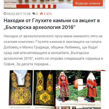
Водещи новини
06.02.2017 11:39
0
3 973
Находки от Глухите камъни са акцент в
„Българска археология 2016“
Находки от археологическото проучване миналото лято на
скалния комплекс Глухите камъни в землищата на селата
Дъбовец и Малко Градище, община Любимец, ще бъдат
сред най-впечатляващите в изложбата „Българска
археология 2016“, която се открива следващата седмица в
София. За десета поредна…