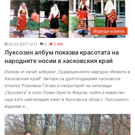
Водещи новини
03.02.2017 12:11
0
5 968
Луксозен албум показва красотата на
народните носии в хасковския край
Излезе от печат албумът „Традиционното народно облекло в
Хасковския край“. Автори са дългогодишния хасковски
етнолог Розалина Гогова и секретарят на читалище
„Просвета“ в село Лозен Христо Янъков, който е известен
още като най-младия кмет в Хасковска област. Луксозното
издание е…