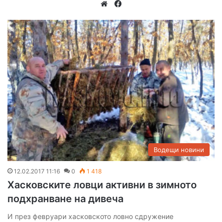
We
Fa
bsi
ce
te
bo
ok
Водещи новини
12.02.2017 11:16
0
1 418
Хасковските ловци активни в зимното
подхранване на дивеча
И през февруари хасковското ловно сдружение