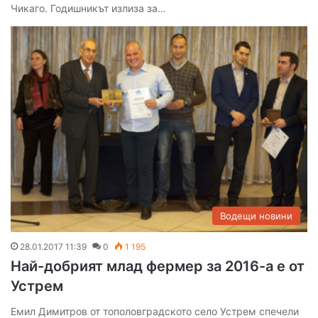
Чикаго. Годишникът излиза за…
Водещи новини
28.01.2017 11:39
0
1 195
Най-добрият млад фермер за 2016-а е от
Устрем
Емил Димитров от тополовградското село Устрем спечели