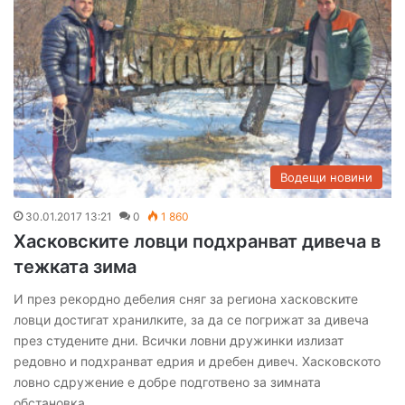
Водещи новини
30.01.2017 13:21
0
1 860
Хасковските ловци подхранват дивеча в
тежката зима
И през рекордно дебелия сняг за региона хасковските
ловци достигат хранилките, за да се погрижат за дивеча
през студените дни. Всички ловни дружинки излизат
редовно и подхранват едрия и дребен дивеч. Хасковското
ловно сдружение е добре подготвено за зимната
обстановка,…