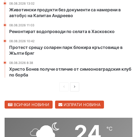
л
т
08.08.2026 13:02
Животински продукти без документи са намерени в
а
а
автобус на Капитан Андреево
с
в
т
Х
08.08.2026 11:03
а
Ремонтират водопроводи по селата в Хасковско
с
08.08.2026 10:42
к
Протест срещу соларен парк блокира кръстовище в
о
Жълти бряг
в
с
08.08.2026 8:38
к
Христо Бонев получи отличие от симеоновградския клуб
о
по борба
П
С
р
л
е
е
ВСИЧКИ НОВИНИ
ИЗПРАТИ НОВИНА
д
д
и
в
24
℃
ш
а