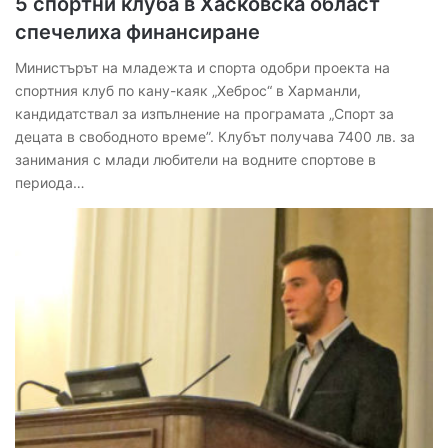
5 спортни клуба в Хасковска област
спечелиха финансиране
Министърът на младежта и спорта одобри проекта на
спортния клуб по кану-каяк „Хеброс“ в Харманли,
кандидатствал за изпълнение на програмата „Спорт за
децата в свободното време”. Клубът получава 7400 лв. за
занимания с млади любители на водните спортове в
периода…