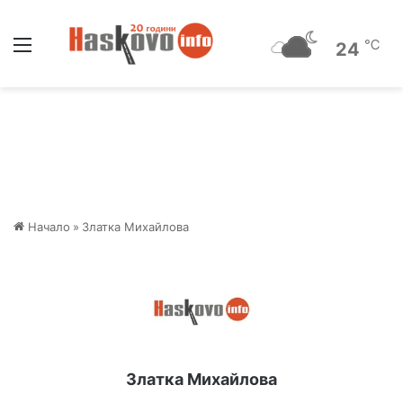
Меню
℃
24
Начало
»
Златка Михайлова
Златка Михайлова