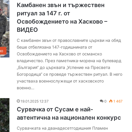
с
Камбанен звън и тържествен
е
ритуал за 147 г. от
з
о
Освобождението на Хасково –
н
ВИДЕО
а
з
С камбанен звън от православните църкви на обяд
а
беше отбелязана 147-годишнината от
во
О
Освобождението на Хасково от османско
Ф
владичество. През паметника-морена на булевард
К
„България“ до църквата „Успение на Пресвета
„
Богородица“ се проведе тържествен ритуал. В него
Х
участваха военнослужещи от хасковското
а
военно…
с
к
о
19.01.2025 12:37
0
1 467
в
Сурвачка от Сусам e най-
о
автентична на национален конкурс
“
Сурвачката на дванадесетгодишния Пламен