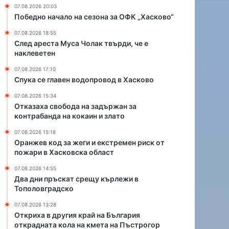
д
и
07.08.2026 20:03
о
и
Победно начало на сезона за ОФК „Хасково“
п
е
07.08.2026 18:55
р
к
След ареста Муса Чолак твърди, че е
о
с
наклеветен
в
т
о
р
07.08.2026 17:10
д
е
Спука се главен водопровод в Хасково
в
м
07.08.2026 15:34
Х
е
Отказаха свобода на задържан за
а
н
контрабанда на кокаин и злато
с
р
к
и
07.08.2026 15:18
о
Оранжев код за жеги и екстремен риск от
с
пожари в Хасковска област
в
к
о
о
07.08.2026 14:55
т
Два дни пръскат срещу кърлежи в
п
Тополовградско
о
07.08.2026 13:28
ж
Откриха в другия край на България
а
открадната кола на кмета на Пъстрогор
р