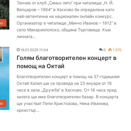
Тенчев от клуб „Синьо лято“ при читалище „Н. Й.
Вапцаров – 1964“ в Хасково бе определена като
най-автентична на национален онлайн конкурс.
Организатор е читалище „Минчо Иванов – 1912“ в
но
село Макариополско, община Търговище. Към
личната…
19.01.2025 11:04
0
1 570
Голям благотворителен концерт в
помощ на Октай
Благотворителен концерт в помощ на 37-годишния
Октай Халил ще се проведе на 23 януари от 18
часа в зала „Дружба“ в Хасково. От 16 часа пред
залата ще има благотворителен базар. В концерта
ще участват Пепи Христозова, Нина Иванова,
во
оркестър…