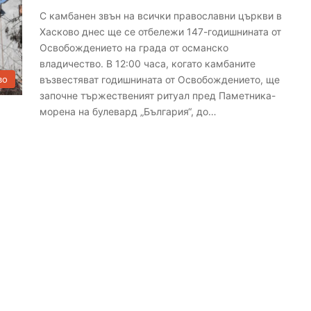
С камбанен звън на всички православни църкви в
Хасково днес ще се отбележи 147-годишнината от
Освобождението на града от османско
владичество. В 12:00 часа, когато камбаните
възвестяват годишнината от Освобождението, ще
во
започне тържественият ритуал пред Паметника-
морена на булевард „България“, до…