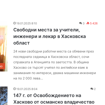
19.01.2025 8:10
3
5 426
Свободни места за учители,
инженери и лекар в Хасковска
област
24 нови свободни работни места са обявени през
последната седмица в Хасковска област, сочи
справката в Агенцията по заетостта. В община
во
Хасково се търсят учител по английски език в
занимания по интереси, двама машинни инженери
на по 2 000 лева…
19.01.2025 8:04
2
147 г. от Освобождението на
Хасково от османско владичество