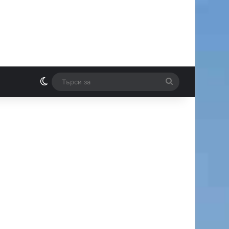
Switch skin
Търси
И
за