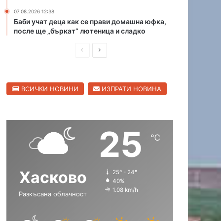
и
07.08.2026 12:38
в
Баби учат деца как се прави домашна юфка,
Х
после ще „бъркат“ лютеница и сладко
а
П
С
с
к
р
л
о
е
е
в
ВСИЧКИ НОВИНИ
ИЗПРАТИ НОВИНА
д
д
с
к
и
в
а
ш
а
о
25
н
щ
б
℃
л
а
а
а
с
с
с
Хасково
25º - 24º
т
т
т
40%
р
р
1.08 km/h
Разкъсана облачност
а
а
н
н