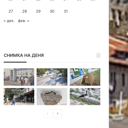
27
28
29
30
31
« дек.
фев. »
СНИМКА НА ДЕНЯ
П
С
р
л