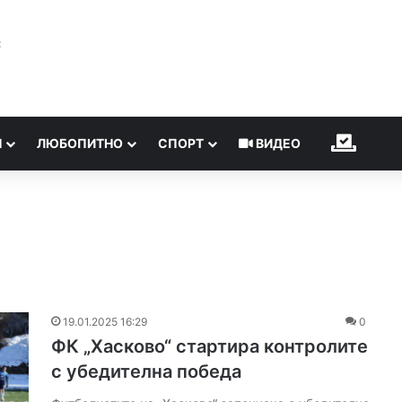
℃
Н
ЛЮБОПИТНО
СПОРТ
ВИДЕО
ИЗБОР
19.01.2025 16:29
0
ФК „Хасково“ стартира контролите
с убедителна победа