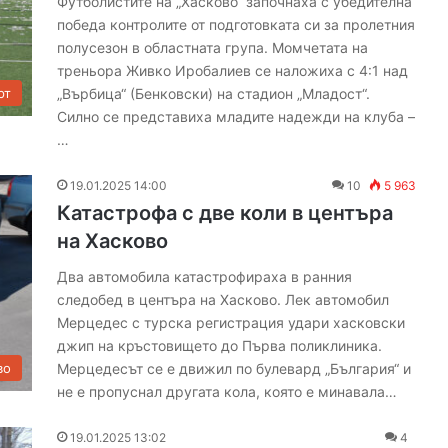
Футболистите на „Хасково“ започнаха с убедителна
победа контролите от подготовката си за пролетния
полусезон в областната група. Момчетата на
треньора Живко Иробалиев се наложиха с 4:1 над
„Върбица“ (Бенковски) на стадион „Младост“.
рт
Силно се представиха младите надежди на клуба –
П
…
о
б
19.01.2025 14:00
10
5 963
е
Катастрофа с две коли в центъра
д
на Хасково
н
о
прави
Два автомобила катастрофираха в ранния
07.08.2026 20:03
н
ще „бъркат“
Победно начало на сезона за ОФК
следобед в центъра на Хасково. Лек автомобил
а
Мерцедес с турска регистрация удари хасковски
„Хасково“
ч
джип на кръстовището до Първа поликлиника.
а
Мерцедесът се е движил по булевард „България“ и
во
л
о
не е пропуснал другата кола, която е минавала…
н
а
19.01.2025 13:02
4