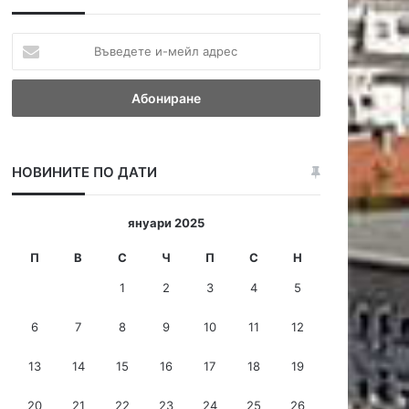
В
ъ
в
е
д
е
т
НОВИНИТЕ ПО ДАТИ
е
и
-
януари 2025
м
е
П
В
С
Ч
П
С
Н
й
1
2
3
4
5
л
а
6
7
8
9
10
11
12
д
р
13
14
15
16
17
18
19
е
с
20
21
22
23
24
25
26