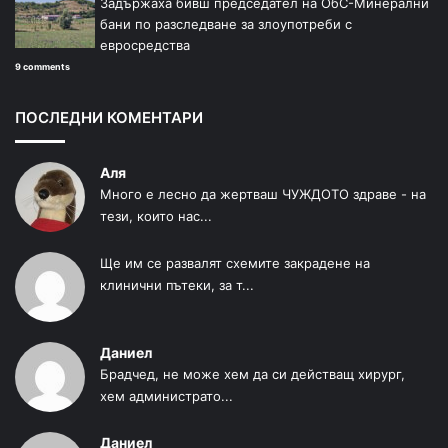
Задържаха бивш председател на ОбС-Минерални
бани по разследване за злоупотреби с
евросредства
9 comments
ПОСЛЕДНИ КОМЕНТАРИ
Аля
Много е лесно да жертваш ЧУЖДОТО здраве - на
тези, които нас...
Ще им се развалят схемите закрадене на
клинични пътеки, за т...
Даниел
Брадчед, не може хем да си действащ хирург,
хем администрато...
Даниел