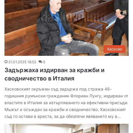
Хасково
31.01.2025 18:52
0
Задържаха издирван за кражби и
сводничество в Италия
Хасковският окръжен съд задържа под стража 46-
годишния румънски гражданин Флориан Лунгу, издирван от
властите в Италия за изтърпяването на ефективни присъди.
Мъжът е осъждан за кражби и сводничество. Хасковският
съд го остави в ареста, за да обезпечи явяването му в…