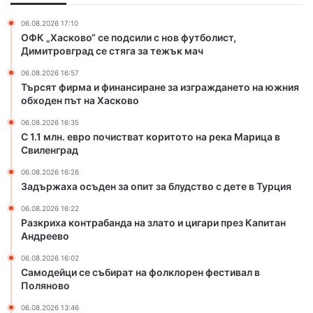
б
е
и
п
06.08.2026 17:10
р
о
ОФК „Хасково“ се подсили с нов футболист,
а
д
Димитровград се стяга за тежък мач
т
с
06.08.2026 16:57
н
и
Търсят фирма и финансиране за изграждането на южния
а
л
обходен път на Хасково
ф
и
о
с
06.08.2026 16:35
л
н
С 1.1 млн. евро почистват коритото на река Марица в
к
Свиленград
о
л
в
06.08.2026 16:26
о
ф
Задържаха осъден за опит за блудство с дете в Турция
р
у
е
т
06.08.2026 16:22
Разкриха контрабанда на злато и цигари през Капитан
н
б
Андреево
ф
о
е
л
06.08.2026 16:02
с
и
Самодейци се събират на фолклорен фестивал в
т
с
Поляново
и
т
06.08.2026 13:46
в
,