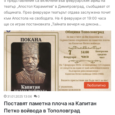
5 представления са включени във февруарския афиш на
театър „Апостол Карамитев“ в Димитровград, съобщават от
общината. През февруари театърът отдава заслужена почит
към Апостола на свободата. На 4 февруари от 19:00 часа
ще се играе постановката „Тайната вечеря на дякона…
Любопитно
31.01.2025 13:06
0
Поставят паметна плоча на Капитан
Петко войвода в Тополовград