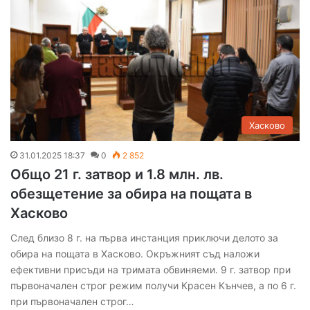
Хасково
31.01.2025 18:37
0
2 852
Общо 21 г. затвор и 1.8 млн. лв.
обезщетение за обира на пощата в
Хасково
След близо 8 г. на първа инстанция приключи делото за
обира на пощата в Хасково. Окръжният съд наложи
ефективни присъди на тримата обвиняеми. 9 г. затвор при
първоначален строг режим получи Красен Кънчев, а по 6 г.
при първоначален строг…