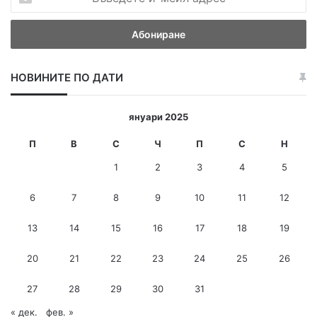
ъ
в
е
д
е
НОВИНИТЕ ПО ДАТИ
т
е
и
януари 2025
-
м
П
В
С
Ч
П
С
Н
е
1
2
3
4
5
й
л
6
7
8
9
10
11
12
а
д
13
14
15
16
17
18
19
р
е
с
20
21
22
23
24
25
26
27
28
29
30
31
« дек.
фев. »