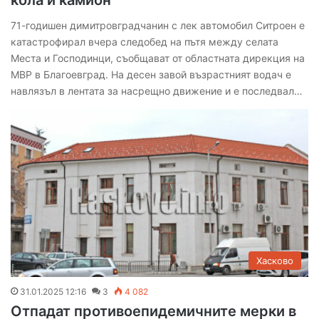
кола и камион
71-годишен димитровградчанин с лек автомобил Ситроен е
катастрофирал вчера следобед на пътя между селата
Места и Господинци, съобщават от областната дирекция на
МВР в Благоевград. На десен завой възрастният водач е
навлязъл в лентата за насрещно движение и е последвал…
Хасково
31.01.2025 12:16
3
4 082
Отпадат противоепидемичните мерки в