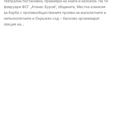
театрални постановки, премиери на книги и изложби. На 19
февруари ФСГ „Атанас Буров“, общината, Местна комисия
за борба с противообществените прояви на малолетните и
непълнолетните и Окръжен съд – Хасково организират
лекция на…