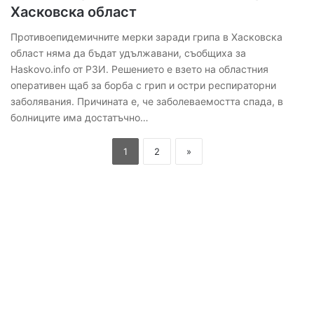
Хасковска област
Противоепидемичните мерки заради грипа в Хасковска
област няма да бъдат удължавани, съобщиха за
Haskovo.info от РЗИ. Решението е взето на областния
оперативен щаб за борба с грип и остри респираторни
заболявания. Причината е, че заболеваемостта спада, в
болниците има достатъчно…
1
2
»