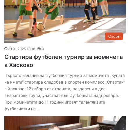
Спорт
31.01.2025 19:18
0
Стартира футболен турнир за момичета
в Хасково
Първото издание на футболния турнир за момичета „Купата
на кмета“ стартира следобед в спортен комплекс „Спартак“
в Хасково. 12 отбора от страната, разделени в две
възрастови групи, участват във футболната надпревара.
При момичетата до 11 години играят талантливите
футболистки на…