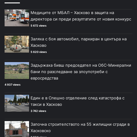
Медиците от МБАЛ – Хасково в защита на
директора си преди резултатите от новия конкурс
5 672 views
Заляха с боя автомобил, паркиран в центъра на
Хасково
5 620 views
Задържаха бивш председател на ОбС-Минерални
бани по разследване за злоупотреби с
евросредства
4 937 views
Един е в Спешно отделение след катастрофа с
такси в Хасково
3 742 views
Започна строителството на 55 жилищни сгради в
Хасковско