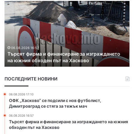
С
Р
1
а
.
з
1
к
м
р
л
и
н
х
.
а
06.08.2026 16:35
С 1.1 млн. евро почистват коритото на река
е
к
Марица в Свиленград
в
о
р
н
о
т
ПОСЛЕДНИТЕ НОВИНИ
п
р
о
а
ч
б
06.08.2026 17:10
и
а
ОФК „Хасково“ се подсили с нов футболист,
с
н
Димитровград се стяга за тежък мач
т
д
06.08.2026 16:57
в
а
Търсят фирма и финансиране за изграждането на южния
а
н
обходен път на Хасково
т
а