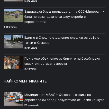
5 472 views
Задържаха бивш председател на ОбС-Минерални
бани по разследване за злоупотреби с
евросредства
4 895 views
Един е в Спешно отделение след катастрофа с
такси в Хасково
3 734 views
По-тежко обвинение за биячите на басейновия
спасител, остават в ареста
3 714 views
НАЙ-КОМЕНТИРАНИТЕ
Медиците от МБАЛ – Хасково в защита на
директора си преди резултатите от новия конкурс
25 comments