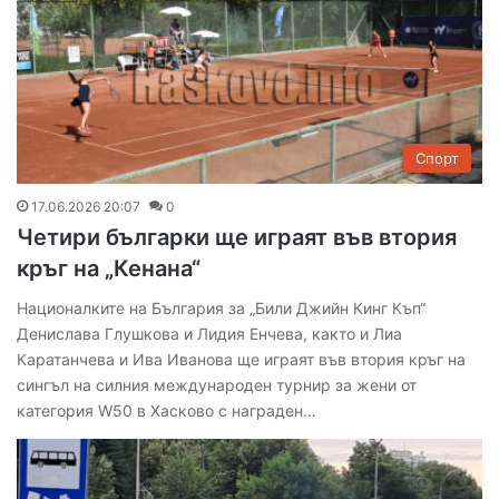
Спорт
17.06.2026 20:07
0
Четири българки ще играят във втория
кръг на „Кенана“
Националките на България за „Били Джийн Кинг Къп“
Денислава Глушкова и Лидия Енчева, както и Лиа
Каратанчева и Ива Иванова ще играят във втория кръг на
сингъл на силния международен турнир за жени от
категория W50 в Хасково с награден…