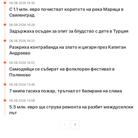
к
з
06.08.2026 16:35
о
л
С 1.1 млн. евро почистват коритото на река Марица в
р
Свиленград
а
и
т
06.08.2026 16:26
т
о
Задържаха осъден за опит за блудство с дете в Турция
о
и
т
ц
06.08.2026 16:22
Разкриха контрабанда на злато и цигари през Капитан
о
и
Андреево
н
г
а
а
06.08.2026 16:02
р
р
Самодейци се събират на фолклорен фестивал в
е
и
Поляново
к
п
06.08.2026 13:46
а
р
7 екипа гасиха пожар, тръгнал от балиране на слама
М
е
а
з
06.08.2026 13:08
р
К
5.5 млн. евро ще струва ремонта на разбит междуселски
и
а
път
ц
п
а
П
С
и
в
т
р
л
С
а