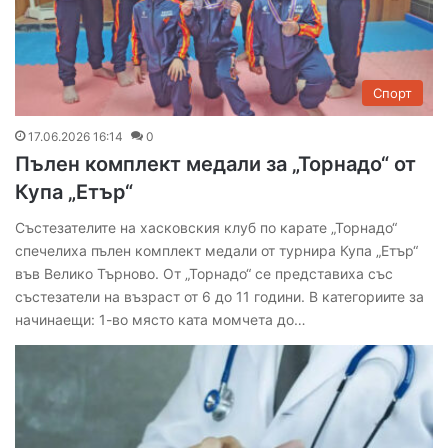
Спорт
17.06.2026 16:14
0
Пълен комплект медали за „Торнадо“ от
Купа „Етър“
Състезателите на хасковския клуб по карате „Торнадо“
спечелиха пълен комплект медали от турнира Купа „Етър“
във Велико Търново. От „Торнадо“ се представиха със
състезатели на възраст от 6 до 11 години. В категориите за
начинаещи: 1-во място ката момчета до…