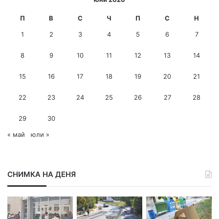
-
м
П
В
С
Ч
П
С
Н
е
1
2
3
4
5
6
7
й
л
8
9
10
11
12
13
14
а
д
15
16
17
18
19
20
21
р
е
с
22
23
24
25
26
27
28
29
30
« май
юли »
СНИМКА НА ДЕНЯ