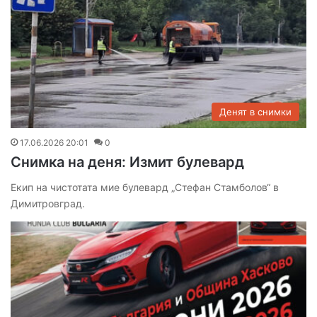
Денят в снимки
17.06.2026 20:01
0
Снимка на деня: Измит булевард
Екип на чистотата мие булевард „Стефан Стамболов“ в
Димитровград.