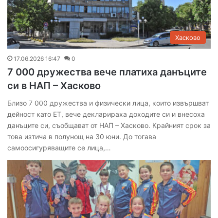
Хасково
17.06.2026 16:47
0
7 000 дружества вече платиха данъците
си в НАП – Хасково
Близо 7 000 дружества и физически лица, които извършват
дейност като ЕТ, вече декларираха доходите си и внесоха
данъците си, съобщават от НАП – Хасково. Крайният срок за
това изтича в полунощ на 30 юни. До тогава
самоосигуряващите се лица,…