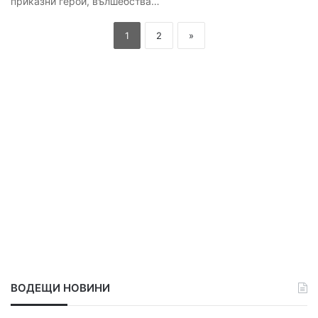
приказни герои, вълшебства…
1
2
»
ВОДЕЩИ НОВИНИ