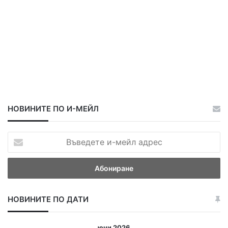
НОВИНИТЕ ПО И-МЕЙЛ
В
ъ
в
е
д
е
НОВИНИТЕ ПО ДАТИ
т
е
и
юни 2026