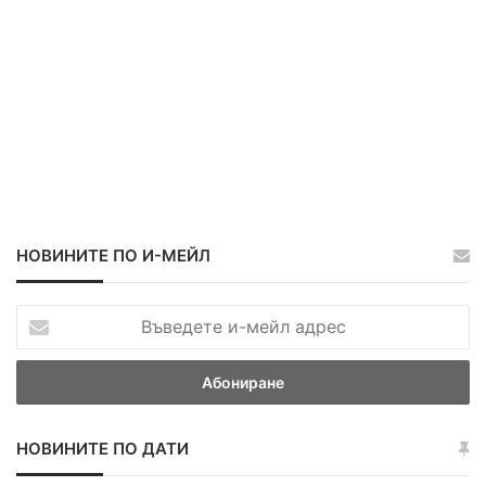
в
е
ч
е
р
т
а
НОВИНИТЕ ПО И-МЕЙЛ
В
ъ
в
е
д
е
НОВИНИТЕ ПО ДАТИ
т
е