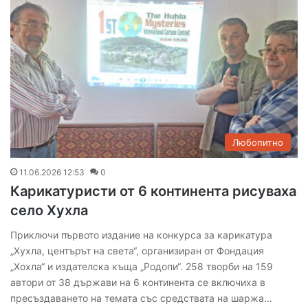
Любопитно
11.06.2026 12:53
0
Карикатуристи от 6 континента рисуваха
село Хухла
Приключи първото издание на конкурса за карикатура
„Хухла, центърът на света“, организиран от Фондация
„Хохла“ и издателска къща „Родопи“. 258 творби на 159
автори от 38 държави на 6 континента се включиха в
пресъздаването на темата със средствата на шаржа…