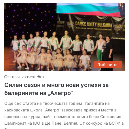
Любопитно
11.06.2026 12:28
0
Силен сезон и много нови успехи за
балерините на „Алегро“
Още със старта на творческата година, талантите на
хасковската школа „Алегро“ завоюваха призови места в
няколко конкурса, най- големият от които беше Световният
шампионат на IDO в Де Пане, Белгия. От конкурс на БСТФ в