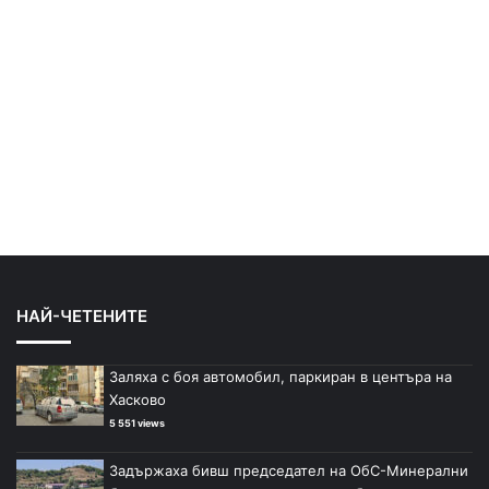
НАЙ-ЧЕТЕНИТЕ
Заляха с боя автомобил, паркиран в центъра на
Хасково
5 551 views
Задържаха бивш председател на ОбС-Минерални