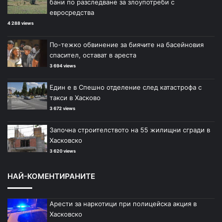
бани по разследване за злоупотреби с
евросредства
4 288 views
По-тежко обвинение за биячите на басейновия
спасител, остават в ареста
3 694 views
Един е в Спешно отделение след катастрофа с
такси в Хасково
3 672 views
Започна строителството на 55 жилищни сгради в
Хасковско
3 620 views
НАЙ-КОМЕНТИРАНИТЕ
Арести за наркотици при полицейска акция в
Хасковско