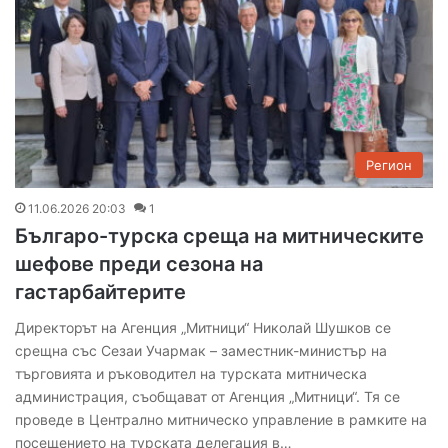
Регион
11.06.2026 20:03
1
Българо-турска среща на митническите
шефове преди сезона на
гастарбайтерите
Директорът на Агенция „Митници“ Николай Шушков се
срещна със Сезаи Учармак – заместник-министър на
търговията и ръководител на турската митническа
администрация, съобщават от Агенция „Митници“. Тя се
проведе в Централно митническо управление в рамките на
посещението на турската делегация в…