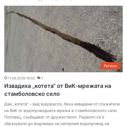
Регион
11.06.2026 16:32
1
Извадиха „котета“ от ВиК-мрежата на
стамболовско село
Две „котета“ – вид водорасло, бяха извадени от служители
на ВиК от водопроводната мрежа в стамболовското село
Поповец, съобщават от дружеството. Първото се е
образувало до водомера на напорния водопровод на