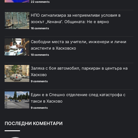
22 comments
НПО сигнализира за неприемливи условия в
зоокът „Кенана“. Общината: Не е вярно
16 comments
Свободни места за учители, инженери и лични
асистенти в Хасковско
10 comments
Заляха с боя автомобил, паркиран в центъра на
Хасково
9 comments
Един е в Спешно отделение след катастрофа с
такси в Хасково
9 comments
ПОСЛЕДНИ КОМЕНТАРИ