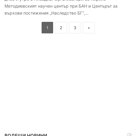
Методиевският научен център при БАН и Центърът за
върхови постижения „Наследство БГ“,…
1
2
3
»
ВОДЕЩИ НОВИНИ