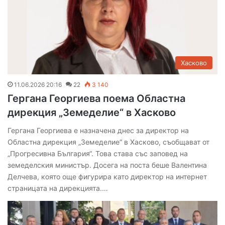
Хасково
11.06.2026 20:16
22
3 140
Гергана Георгиева поема Областна
дирекция „Земеделие“ в Хасково
Гергана Георгиева е назначена днес за директор на
Областна дирекция „Земеделие“ в Хасково, съобщават от
„Прогресивна България“. Това става със заповед на
земеделския министър. Досега на поста беше Валентина
Делчева, която още фигурира като директор на интернет
страницата на дирекцията.…