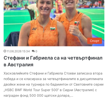
Спорт
11.06.2026 15:34
0
Стефани и Габриела са на четвъртфинал
в Австралия
Хасковлийките Стефани и Габриела Стоеви записаха втора
победа и се класираха за четвъртфиналите в дисциплината
двойки жени на турнира по бадминтон от Световните серии
„HSBC BWF World Tour Super 500“ в Сидни (Австралия) с
награден фонд 500 000 щатски долара,…