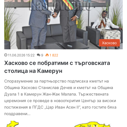
Хасково
11.06.2026 15:22
9
1 822
Хасково се побратими с търговската
столица на Камерун
Споразумение за партньорство подписаха кметът на
Община Хасково Станислав Дечев и кметът на Община
Дуала 1 в Камерун Жан-Жак Малапа. Тържествената
церемония се проведе в новооткрития Център за високи
постижения в ПГДС „Цар Иван Асен II“, като гостите бяха
поздравени…