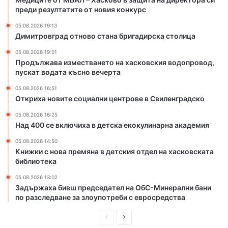
т
е
преди резултатите от новия конкурс
а
т
н
о
05.08.2026 19:13
а
н
Димитровград отново стана бригадирска столица
б
а
05.08.2026 19:01
р
х
Продължава изместването на хасковския водопровод,
и
а
пускат водата късно вечерта
г
с
а
к
05.08.2026 16:51
Откриха новите социални центрове в Свиленградско
д
о
и
в
05.08.2026 16:25
р
с
Над 400 се включиха в детска екокулинарна академия
с
к
к
и
05.08.2026 14:50
Книжки с нова премяна в детския отдел на хасковската
а
я
библиотека
с
в
т
о
05.08.2026 13:02
о
д
Задържаха бивш председател на ОбС-Минерални бани
л
о
по разследване за злоупотреби с евросредства
и
п
ц
р
П
С
а
о