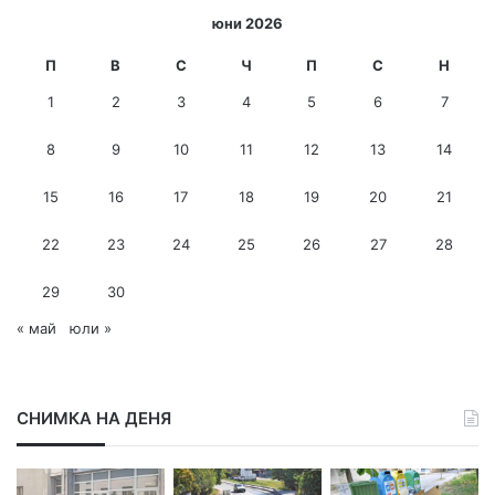
и
юни 2026
-
м
П
В
С
Ч
П
С
Н
е
1
2
3
4
5
6
7
й
л
8
9
10
11
12
13
14
а
д
15
16
17
18
19
20
21
р
е
с
22
23
24
25
26
27
28
29
30
« май
юли »
СНИМКА НА ДЕНЯ