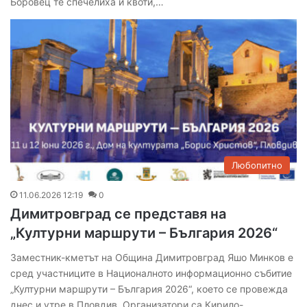
Боровец те спечелиха и квоти,…
Любопитно
11.06.2026 12:19
0
Димитровград се представя на
„Културни маршрути – България 2026“
Заместник-кметът на Община Димитровград Яшо Минков е
сред участниците в Националното информационно събитие
„Културни маршрути – България 2026“, което се провежда
днес и утре в Пловдив. Организатори са Кирило-