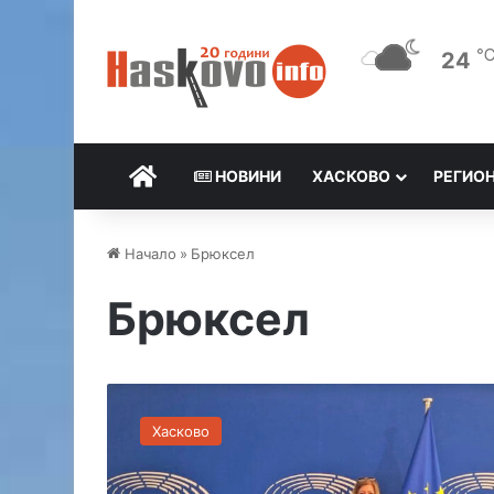
24
НАЧАЛО
НОВИНИ
ХАСКОВО
РЕГИО
Начало
»
Брюксел
Брюксел
Х
а
Хасково
с
к
о