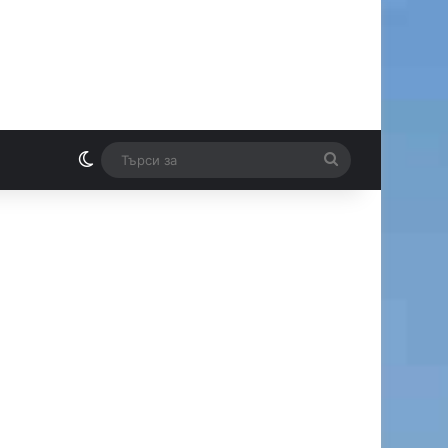
Switch skin
Търси
И
за