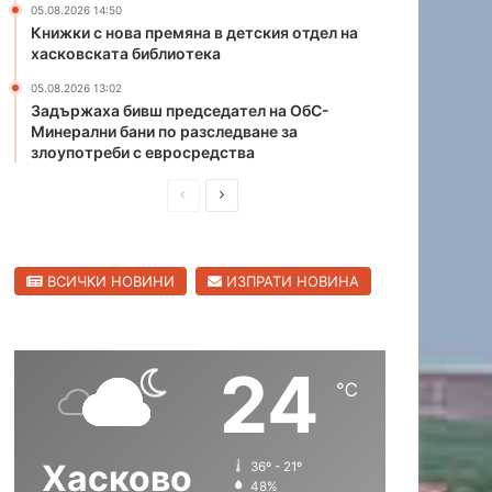
05.08.2026 14:50
л
Книжки с нова премяна в детския отдел на
и
хасковската библиотека
ц
05.08.2026 13:02
а
Задържаха бивш председател на ОбС-
Минерални бани по разследване за
злоупотреби с евросредства
П
С
р
л
е
е
ВСИЧКИ НОВИНИ
ИЗПРАТИ НОВИНА
д
д
и
в
ш
а
24
н
щ
℃
а
а
с
с
Хасково
36º - 21º
т
т
48%