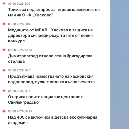
о
05.08.2026 20:54
в
Трима са под въпрос за първия шампионатен
о
мач на ОФК „Хасково“
с
05.08.2026 20:46
т
Медиците от МБАЛ – Хасково в защита на
а
директора си преди резултатите от новия
н
конкурс
а
б
05.08.2026 19:13
Димитровград отново стана бригадирска
р
столица
и
г
05.08.2026 19:01
а
Продължава изместването на хасковския
д
водопровод, пускат водата късно вечерта
и
05.08.2026 16:51
р
Откриха новите социални центрове в
с
Свиленградско
к
а
05.08.2026 16:25
с
Над 400 се включиха в детска екокулинарна
академия
т
о