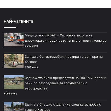
НАЙ-ЧЕТЕНИТЕ
Медиците от МБАЛ – Хасково в защита на
директора си преди резултатите от новия конкурс
6 340 views
Заляха с боя автомобил, паркиран в центъра на
Хасково
5 660 views
Задържаха бивш председател на ОбС-Минерални
бани по разследване за злоупотреби с
евросредства
5 055 views
Един е в Спешно отделение след катастрофа с
такси в Хасково