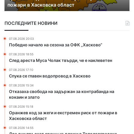
а
а
пожари в Хасковска област
д
р
т
з
у
р
а
г
е
ПОСЛЕДНИТЕ НОВИНИ
ж
и
т
е
я
и
г
к
п
07.08.2026 20:03
и
р
ъ
Победно начало на сезона за ОФК „Хасково“
и
а
т
07.08.2026 18:55
е
й
След ареста Муса Чолак твърди, че е наклеветен
к
н
с
а
07.08.2026 17:10
т
Б
Спука се главен водопровод в Хасково
р
ъ
07.08.2026 15:34
е
л
Отказаха свобода на задържан за контрабанда на
м
г
кокаин и злато
е
а
н
р
07.08.2026 15:18
р
и
Оранжев код за жеги и екстремен риск от пожари в
и
я
Хасковска област
с
о
07.08.2026 14:55
к
т
Два дни пръскат срещу кърлежи в Тополовградско