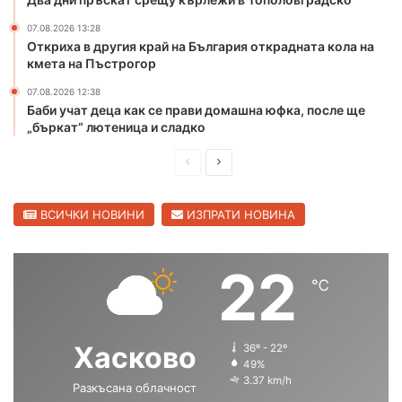
о
к
т
р
07.08.2026 13:28
п
Откриха в другия край на България открадната кола на
а
кмета на Пъстрогор
о
д
ж
н
07.08.2026 12:38
а
а
Баби учат деца как се прави домашна юфка, после ще
р
т
„бъркат“ лютеница и сладко
и
а
в
к
П
С
Х
о
р
л
а
л
е
е
ВСИЧКИ НОВИНИ
ИЗПРАТИ НОВИНА
с
а
к
н
д
д
о
а
и
в
22
в
к
℃
ш
а
с
м
к
е
н
щ
а
т
а
а
о
Хасково
а
36º - 22º
с
с
49%
б
н
3.37 km/h
л
а
Разкъсана облачност
т
т