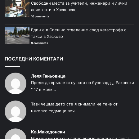
Свободни места за учители, инженери и лични
асистенти в Хасковско
10 comments
Един е в Спешно отделение след катастрофа с
такси в Хасково
9 comments
ПОСЛЕДНИ КОМЕНТАРИ
Леля Ганьовица
Преди да връхлети сушата на булевард ,, Раковски
" 17 в малк...
Тази чешма дето сте я снимали не тече от
няколко седмици веч...
Кв.Македонски
Мамави ви мръсна лятно време нямате си друга