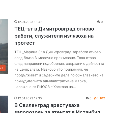
12.01.2023 13:42
0
ТЕЦ-ът в Димитровград отново
работи, служители излязоха на
протест
ТЕЦ „Марица 3“ в Димитровград заработи отново
след близо 3-месечно прекъсване. Това става
след направени подобрения, свързани с дейността
он
на централата. Haskovo.info припомнят, че
продължават и съдебните дела по обжалването на
принудителната административна мярка,
наложена от РИОСВ – Хасково на…
12.01.2023 12:35
0
1 102
В Свиленград арестуваха
заподозрян за атентат в Истанбул