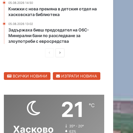
05.08.2026 14:50
о
л
Книжки с нова премяна в детския отдел на
р
и
хасковската библиотека
а
ц
с
05.08.2026 13:02
а
Задържаха бивш председател на ОбС-
и
Минерални бани по разследване за
п
злоупотреби с евросредства
р
е
П
С
д
р
л
и
р
е
е
е
ВСИЧКИ НОВИНИ
ИЗПРАТИ НОВИНА
д
д
з
и
в
у
л
ш
а
т
21
н
щ
℃
а
а
а
т
и
с
с
т
Хасково
35º - 20º
т
т
е
63%