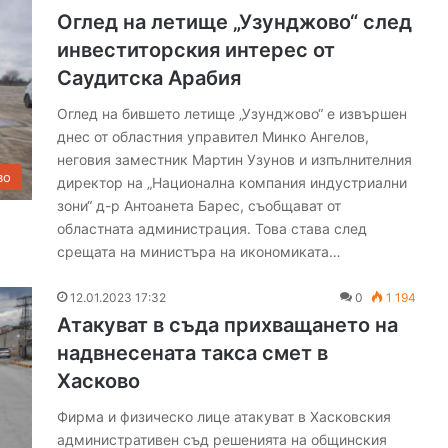
с
Оглед на летище „Узунджово“ след
з
инвеститорския интерес от
а
п
Саудитска Арабия
ъ
р
Оглед на бившето летище „Узунджово“ е извършен
в
днес от областния управител Минко Ангелов,
и
неговия заместник Мартин Узунов и изпълнителния
я
во
директор на „Национална компания индустриални
ш
зони“ д-р Антоанета Барес, съобщават от
а
областната администрация. Това става след
м
срещата на министъра на икономиката…
п
и
12.01.2023 17:32
0
1 194
о
н
Атакуват в съда прихващането на
а
надвнесената такса смет в
т
Хасково
е
н
Фирма и физическо лице атакуват в Хасковския
м
административен съд решенията на общинския
а