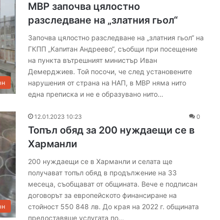
МВР започва цялостно
разследване на „златния гьол“
Започва цялостно разследване на „златния гьол“ на
ГКПП „Капитан Андреево“, съобщи при посещение
на пункта вътрешният министър Иван
Демерджиев. Той посочи, че след установените
нарушения от страна на НАП, в МВР няма нито
он
една преписка и не е образувано нито…
12.01.2023 10:23
0
Топъл обяд за 200 нуждаещи се в
Харманли
200 нуждаещи се в Харманли и селата ще
получават топъл обяд в продължение на 33
месеца, съобщават от общината. Вече е подписан
договорът за европейското финансиране на
стойност 550 848 лв. До края на 2022 г. общината
он
предоставяше услугата по…