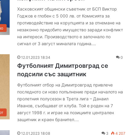
Хасковският общински съветник от БСП Виктор
Годжов е глобен с 5 000 лв. от Комисията за
противодействие на корупцията и за отнемане на
во
незаконно придобито имущество заради конфликт
на интереси. Производството е започнало по
Т
сигнал от 3 август миналата година.…
р
и
12.01.2023 18:34
0
м
Футболният Димитровград се
а
подсили със защитник
с
05.08.2026 20:54
а
Трима са под въпрос за първия
Футболният отбор на Димитровград привлече
п
лни
шампионатен мач на ОФК
последното си ново попълнение преди началото на
о
дско
„Хасково“
пролетния полусезон в Трета лига – Данаил
д
в
Иванов, съобщават от клуба. Той е роден на 7
ъ
август 1998 г. и играе на позициите централен
рт
п
защитник и краен бранител.…
р
о
12.01.2023 18:08
3
4 207