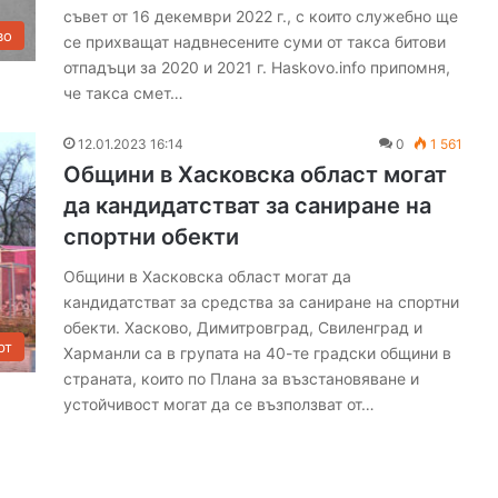
съвет от 16 декември 2022 г., с които служебно ще
ч
во
се прихващат надвнесените суми от такса битови
н
отпадъци за 2020 и 2021 г. Haskovo.info припомня,
а
О
че такса смет…
Ф
К
12.01.2023 16:14
0
1 561
„
Общини в Хасковска област могат
Х
да кандидатстват за саниране на
а
с
спортни обекти
к
Общини в Хасковска област могат да
о
кандидатстват за средства за саниране на спортни
в
о
обекти. Хасково, Димитровград, Свиленград и
рт
“
Харманли са в групата на 40-те градски общини в
страната, които по Плана за възстановяване и
устойчивост могат да се възползват от…