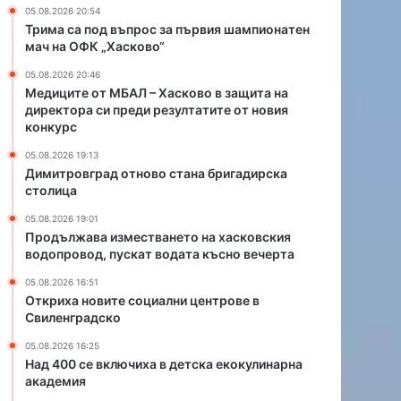
Х
о
05.08.2026 20:54
а
в
Трима са под въпрос за първия шампионатен
с
о
мач на ОФК „Хасково“
к
с
05.08.2026 20:46
о
т
Медиците от МБАЛ – Хасково в защита на
в
а
директора си преди резултатите от новия
о
н
конкурс
в
а
з
б
05.08.2026 19:13
Димитровград отново стана бригадирска
а
р
столица
щ
и
и
г
05.08.2026 19:01
т
а
Продължава изместването на хасковския
а
д
водопровод, пускат водата късно вечерта
н
и
05.08.2026 16:51
а
р
Откриха новите социални центрове в
д
с
Свиленградско
и
к
р
а
05.08.2026 16:25
е
с
Над 400 се включиха в детска екокулинарна
к
академия
т
т
о