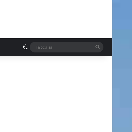
Switch skin
Търси
И
за