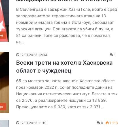
В Свиленград е задържан Хазни Голе, който е сред
заподозрените за терористичната атака на 13
ноември миналата година в Истанбул, съобщават
турските агенции. При атаката са убити 6 души, а
81 са ранени. Голе се разследва, че е помогнал
он
на…
12.01.2023 12:04
1
Всеки трети на хотел в Хасковска
област е чужденец
65 са местата за настаняване в Хасковска област
през ноември 2022 г., сочат последните данни на
Националния статистически институт. Леглата в тях
са 2 570, а реализираните нощувки са 18 859.
Пренощувалите са 9 030, като от тях 3 071…
во
12.01.2023 11:19
0
1 113