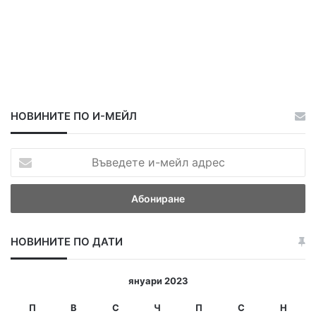
НОВИНИТЕ ПО И-МЕЙЛ
В
ъ
в
е
д
е
НОВИНИТЕ ПО ДАТИ
т
е
и
януари 2023
-
м
П
В
С
Ч
П
С
Н