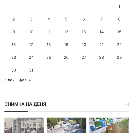
е
1
й
л
2
3
4
5
6
7
8
а
д
9
10
11
12
13
14
15
р
е
с
16
17
18
19
20
21
22
23
24
25
26
27
28
29
30
31
« дек.
фев. »
СНИМКА НА ДЕНЯ