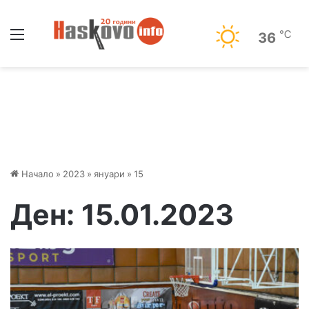
Меню
℃
36
Начало
»
2023
»
януари
»
15
Ден:
15.01.2023