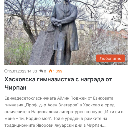
Любопитно
15.01.2023 14:33
0
1 399
Хасковска гимназистка с награда от
Чирпан
Единадесетокласничката Айлин Гюджен от Езиковата
гимназия „Проф. д-р Асен Златаров“ в Хасково е сред
отличените в Националния литературен конкурс „И ти си в
мене – ти, Родино моя“. Той е уреден в рамките на
традиционните Яворови януарски дни в Чирпан.…