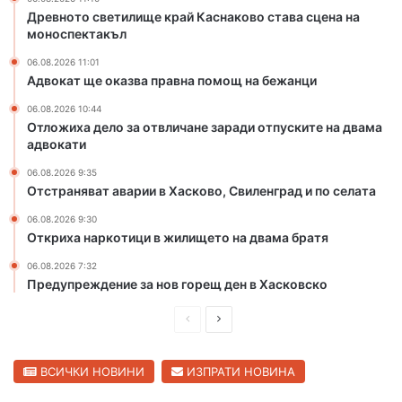
К
п
Древното светилище край Каснаково става сцена на
а
о
моноспектакъл
с
м
06.08.2026 11:01
н
о
Адвокат ще оказва правна помощ на бежанци
а
щ
к
н
06.08.2026 10:44
о
а
Отложиха дело за отвличане заради отпуските на двама
адвокати
в
б
о
е
06.08.2026 9:35
с
ж
Отстраняват аварии в Хасково, Свиленград и по селата
т
а
а
н
06.08.2026 9:30
Откриха наркотици в жилището на двама братя
в
ц
а
и
06.08.2026 7:32
с
Предупреждение за нов горещ ден в Хасковско
ц
е
П
С
н
р
л
а
е
е
н
ВСИЧКИ НОВИНИ
ИЗПРАТИ НОВИНА
а
д
д