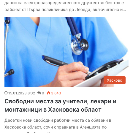
данни на електроразпределителното дружество без ток е
районът от Първа поликлиника до Лебеда, включително и…
Хасково
15.01.2023 8:02
0
3 643
Свободни места за учители, лекари и
монтажници в Хасковска област
Десетки нови свободни работни места са обявени в
Хасковска област, сочи справката в Агенцията по