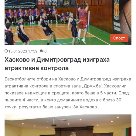
Спорт
15.01.2023 17:59
0
Хасково и Димитровград изиграха
атрактивна контрола
Баскетболните отбори на Хасково и Димитровград изиграха
атрактивна контрола в спортна зала „Дружба“. Хасковлии
показаха надмощие в срещата, която беше в 5 части. След
първите 4 части, в които домакините водеха с близо 30
точки, резултатът беше занулен. За Хасково…