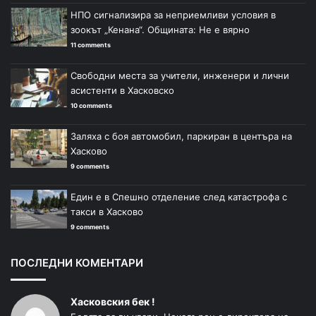
НПО сигнализира за неприемливи условия в
зоокът „Кенана“. Общината: Не е вярно
11 comments
Свободни места за учители, инженери и лични
асистенти в Хасковско
10 comments
Заляха с боя автомобил, паркиран в центъра на
Хасково
9 comments
Един е в Спешно отделение след катастрофа с
такси в Хасково
9 comments
ПОСЛЕДНИ КОМЕНТАРИ
Хасковския бек !