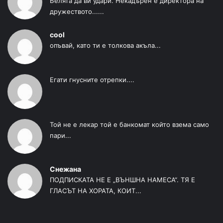
Белята да ви удари. Некадърен е директора на
дружеството......
cool
опъвай, като ти е толкова акъла...
Егати гнусните отрепки....
Той не е лекар той е банкомат който взема само
пари...
Снежана
ПОДПИСКАТА НЕ Е „ВЪНШНА НАМЕСА“. ТЯ Е
ГЛАСЪТ НА ХОРАТА, КОИТ...