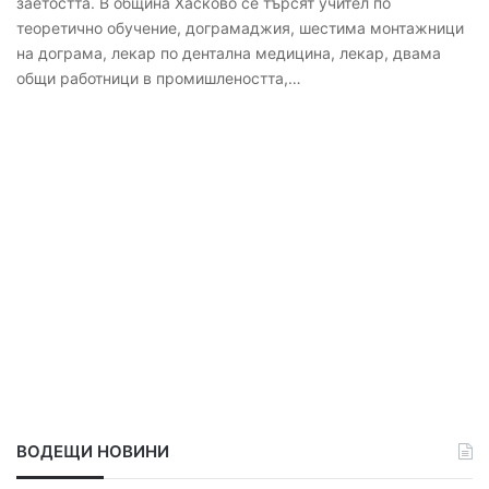
заетостта. В община Хасково се търсят учител по
теоретично обучение, дограмаджия, шестима монтажници
на дограма, лекар по дентална медицина, лекар, двама
общи работници в промишлеността,…
ВОДЕЩИ НОВИНИ