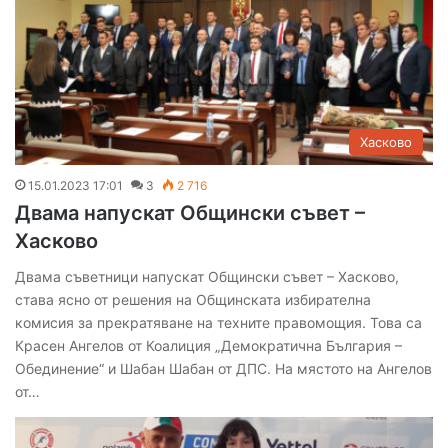
Хасково
15.01.2023 17:01
3
2 716
Двама напускат Общински съвет –
Хасково
Двама съветници напускат Общински съвет – Хасково,
става ясно от решения на Общинската избирателна
комисия за прекратяване на техните правомощия. Това са
Красен Ангелов от Коалиция „Демократична България –
Обединение“ и Шабан Шабан от ДПС. На мястото на Ангелов
от…