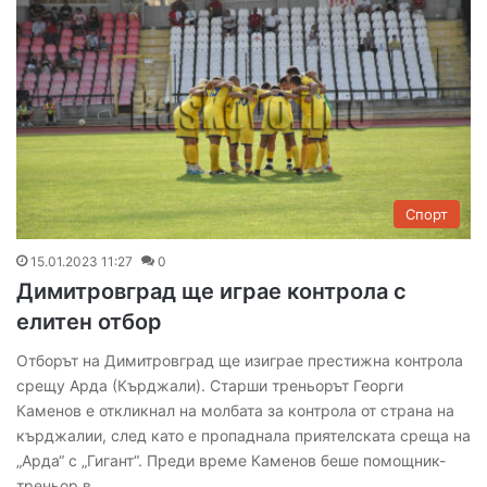
Спорт
15.01.2023 11:27
0
Димитровград ще играе контрола с
елитен отбор
Отборът на Димитровград ще изиграе престижна контрола
срещу Арда (Кърджали). Старши треньорът Георги
Каменов е откликнал на молбата за контрола от страна на
кърджалии, след като е пропаднала приятелската среща на
„Арда“ с „Гигант“. Преди време Каменов беше помощник-
треньор в…