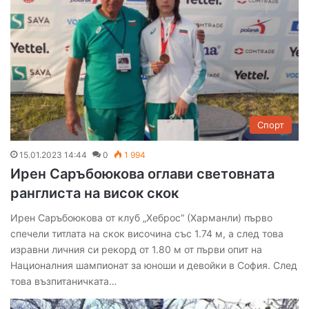
Спорт
15.01.2023 14:44
0
1 994
Ирен Саръбоюкова оглави световната
ранглиста на висок скок
Ирен Саръбоюкова от клуб „Хеброс“ (Харманли) първо
спечели титлата на скок височина със 1.74 м, а след това
изравни личния си рекорд от 1.80 м от първи опит на
Националния шампионат за юноши и девойки в София. След
това възпитаничката…