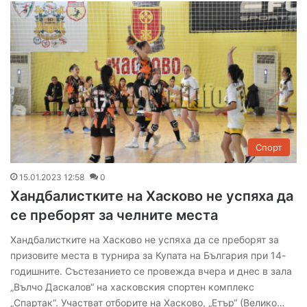
Спорт
15.01.2023 12:58
0
Хандбалистките на Хасково не успяха да
се преборят за челните места
Хандбалистките на Хасково не успяха да се преборят за
призовите места в турнира за Купата на България при 14-
годишните. Състезанието се провежда вчера и днес в зала
„Вълчо Даскалов“ на хасковския спортен комплекс
„Спартак“. Участват отборите на Хасково, „Етър“ (Велико…