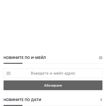
НОВИНИТЕ ПО И-МЕЙЛ
В
ъ
в
е
д
е
НОВИНИТЕ ПО ДАТИ
т
е