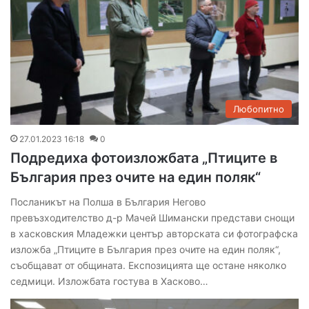
Любопитно
27.01.2023 16:18
0
Подредиха фотоизложбата „Птиците в
България през очите на един поляк“
Посланикът на Полша в България Негово
превъзходителство д-р Мачей Шимански представи снощи
в хасковския Младежки център авторската си фотографска
изложба „Птиците в България през очите на един поляк“,
съобщават от общината. Експозицията ще остане няколко
седмици. Изложбата гостува в Хасково…