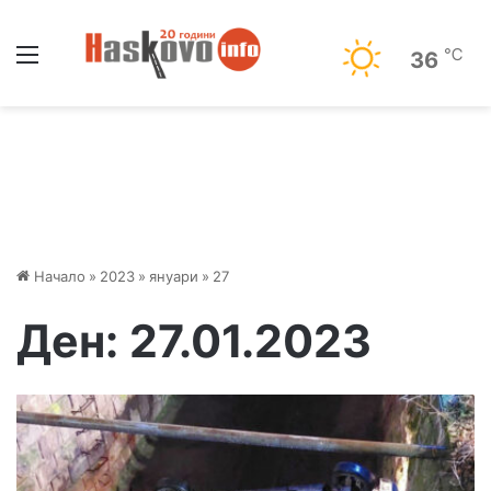
Меню
℃
36
Начало
»
2023
»
януари
»
27
Ден:
27.01.2023