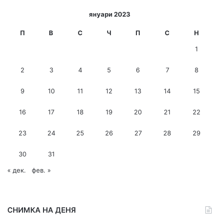
и
януари 2023
-
м
П
В
С
Ч
П
С
Н
е
1
й
л
2
3
4
5
6
7
8
а
д
9
10
11
12
13
14
15
р
е
с
16
17
18
19
20
21
22
23
24
25
26
27
28
29
30
31
« дек.
фев. »
СНИМКА НА ДЕНЯ