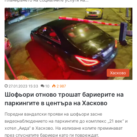
Хасково
27.01.2023 15:33
10
2 987
Шофьори отново трошат бариерите на
паркингите в центъра на Хасково
Поредни вандалски прояви на шофьори засне
видеонаблюдението на паркингите до комплекс „21 век“ и
хотел „Аида“ в Хасково. На излизане колите преминават
през спуснатите бариери като ги повреждат.