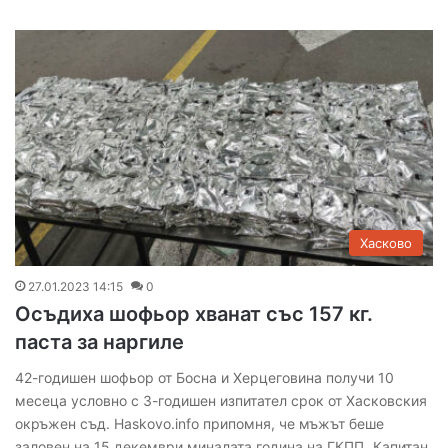
Хасково
27.01.2023 14:15
0
Осъдиха шофьор хванат със 157 кг.
паста за наргиле
42-годишен шофьор от Босна и Херцеговина получи 10
месеца условно с 3-годишен изпитател срок от Хасковския
окръжен съд. Haskovo.info припомня, че мъжът беше
заловен на 15 декември миналата година на ГКПП „Капитан