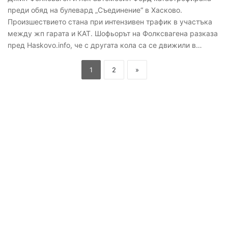
преди обяд на булевард „Съединение“ в Хасково.
Произшествието стана при интензивен трафик в участъка
между жп гарата и КАТ. Шофьорът на Фолксвагена разказа
пред Haskovo.info, че с другата кола са се движили в…
1
2
»