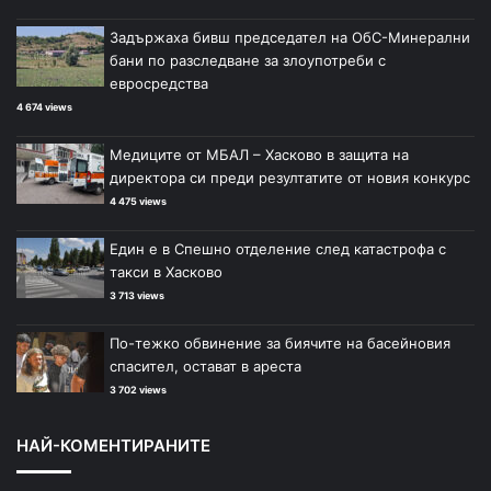
Задържаха бивш председател на ОбС-Минерални
бани по разследване за злоупотреби с
евросредства
4 674 views
Медиците от МБАЛ – Хасково в защита на
директора си преди резултатите от новия конкурс
4 475 views
Един е в Спешно отделение след катастрофа с
такси в Хасково
3 713 views
По-тежко обвинение за биячите на басейновия
спасител, остават в ареста
3 702 views
НАЙ-КОМЕНТИРАНИТЕ