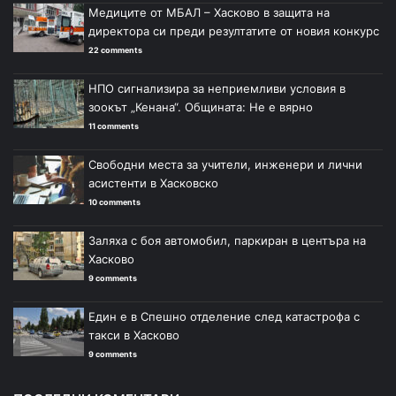
Медиците от МБАЛ – Хасково в защита на
директора си преди резултатите от новия конкурс
22 comments
НПО сигнализира за неприемливи условия в
зоокът „Кенана“. Общината: Не е вярно
11 comments
Свободни места за учители, инженери и лични
асистенти в Хасковско
10 comments
Заляха с боя автомобил, паркиран в центъра на
Хасково
9 comments
Един е в Спешно отделение след катастрофа с
такси в Хасково
9 comments