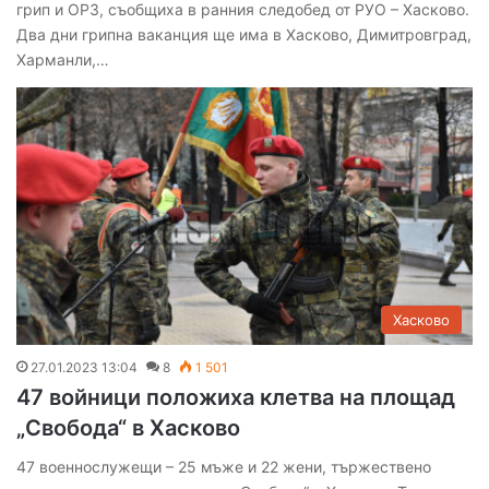
грип и ОРЗ, съобщиха в ранния следобед от РУО – Хасково.
Два дни грипна ваканция ще има в Хасково, Димитровград,
Харманли,…
Хасково
27.01.2023 13:04
8
1 501
47 войници положиха клетва на площад
„Свобода“ в Хасково
47 военнослужещи – 25 мъже и 22 жени, тържествено