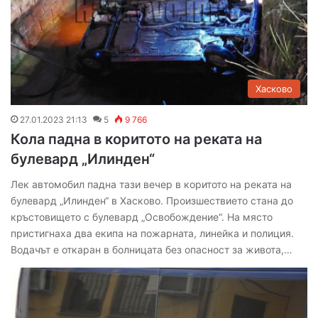
Хасково
27.01.2023 21:13
5
9 766
Кола падна в коритото на реката на
булевард „Илинден“
Лек автомобил падна тази вечер в коритото на реката на
булевард „Илинден“ в Хасково. Произшествието стана до
кръстовището с булевард „Освобождение“. На място
пристигнаха два екипа на пожарната, линейка и полиция.
Водачът е откаран в болницата без опасност за живота,…