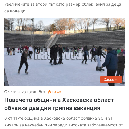
Увеличените за втори път като размер облекчения за деца
са водещи…
Хасково
27.01.2023 13:30
0
1 443
Повечето общини в Хасковска област
обявиха два дни грипна ваканция
6 от 11-те община в Хасковска област обявиха 30 и 31
януари за неучебни дни заради високата заболеваемост от