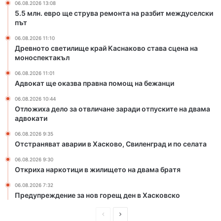
06.08.2026 13:08
к
а
5.5 млн. евро ще струва ремонта на разбит междуселски
р
в
път
а
н
й
а
06.08.2026 11:10
К
п
Древното светилище край Каснаково става сцена на
а
о
моноспектакъл
с
м
06.08.2026 11:01
н
о
Адвокат ще оказва правна помощ на бежанци
а
щ
к
н
06.08.2026 10:44
о
а
Отложиха дело за отвличане заради отпуските на двама
адвокати
в
б
о
е
06.08.2026 9:35
с
ж
Отстраняват аварии в Хасково, Свиленград и по селата
т
а
а
н
06.08.2026 9:30
Откриха наркотици в жилището на двама братя
в
ц
а
и
06.08.2026 7:32
с
Предупреждение за нов горещ ден в Хасковско
ц
е
П
С