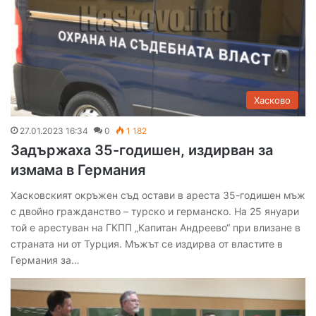
Хасково
27.01.2023 16:34
0
1 182
Задържаха 35-годишен, издирван за
измама в Германия
Хасковският окръжен съд остави в ареста 35-годишен мъж
с двойно гражданство – турско и германско. На 25 януари
той е арестуван на ГКПП „Капитан Андреево“ при влизане в
страната ни от Турция. Мъжът се издирва от властите в
Германия за…