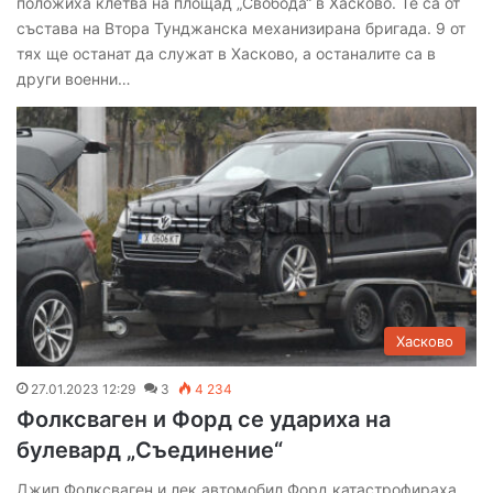
положиха клетва на площад „Свобода“ в Хасково. Те са от
състава на Втора Тунджанска механизирана бригада. 9 от
тях ще останат да служат в Хасково, а останалите са в
други военни…
Хасково
27.01.2023 12:29
3
4 234
Фолксваген и Форд се удариха на
булевард „Съединение“
Джип Фолксваген и лек автомобил Форд катастрофираха