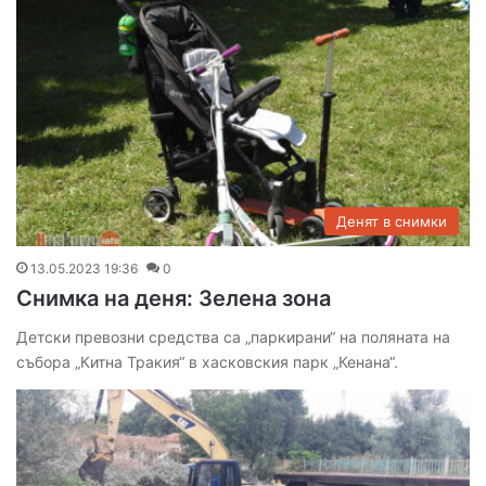
Денят в снимки
13.05.2023 19:36
0
Снимка на деня: Зелена зона
Детски превозни средства са „паркирани“ на поляната на
събора „Китна Тракия“ в хасковския парк „Кенана“.