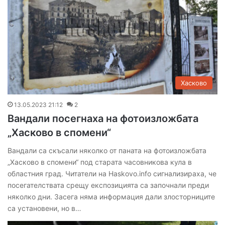
Хасково
13.05.2023 21:12
2
Вандали посегнаха на фотоизложбата
„Хасково в спомени“
Вандали са скъсали няколко от паната на фотоизложбата
„Хасково в спомени“ под старата часовникова кула в
областния град. Читатели на Haskovo.info сигнализираха, че
посегателствата срещу експозицията са започнали преди
няколко дни. Засега няма информация дали злосторниците
са установени, но в…