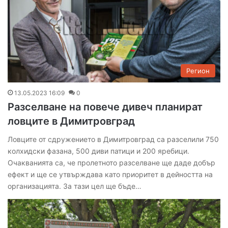
Регион
13.05.2023 16:09
0
Разселване на повече дивеч планират
ловците в Димитровград
Ловците от сдружението в Димитровград са разселили 750
колхидски фазана, 500 диви патици и 200 яребици.
Очакванията са, че пролетното разселване ще даде добър
ефект и ще се утвърждава като приоритет в дейността на
организацията. За тази цел ще бъде…