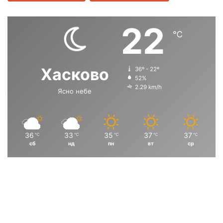
к
н
д
д
о
а
и
в
22
в
к
℃
ш
а
с
м
к
е
н
щ
а
т
а
а
о
Хасково
а
36º - 22º
с
с
52%
б
н
2.29 km/h
л
а
Ясно небе
т
т
а
П
р
р
с
ъ
а
а
т
с
т
н
н
36
33
35
37
37
℃
℃
℃
℃
℃
р
сб
нд
пн
вт
ср
и
и
о
ц
ц
г
о
а
а
р