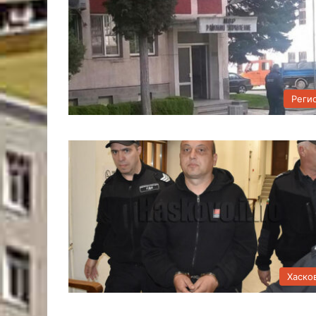
Реги
Хаско