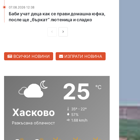
и
07.08.2026 12:38
в
Баби учат деца как се прави домашна юфка,
Х
после ще „бъркат“ лютеница и сладко
а
П
С
с
к
р
л
о
е
е
в
ВСИЧКИ НОВИНИ
ИЗПРАТИ НОВИНА
д
д
с
к
и
в
а
ш
а
о
25
н
щ
б
℃
л
а
а
а
с
с
с
Хасково
35º - 22º
т
т
т
57%
р
р
1.68 km/h
Разкъсана облачност
а
а
н
н