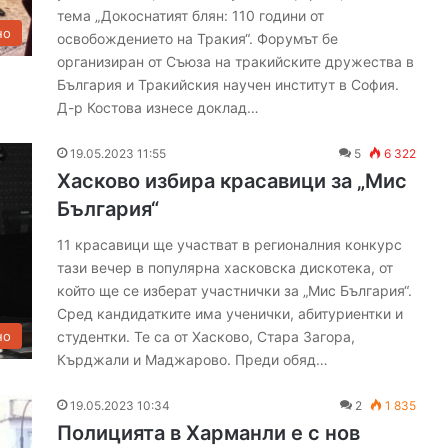
тема „Докоснатият блян: 110 години от
но
освобождението на Тракия“. Форумът бе
организиран от Съюза на тракийските дружества в
България и Тракийския научен институт в София.
Д-р Костова изнесе доклад…
19.05.2023 11:55
5
6 322
Хасково избира красавици за „Мис
България“
11 красавици ще участват в регионалния конкурс
тази вечер в популярна хасковска дискотека, от
който ще се изберат участнички за „Мис България“.
Сред кандидатките има ученички, абитуриентки и
студентки. Те са от Хасково, Стара Загора,
но
Кърджали и Маджарово. Преди обяд…
19.05.2023 10:34
2
1 835
Полицията в Харманли е с нов