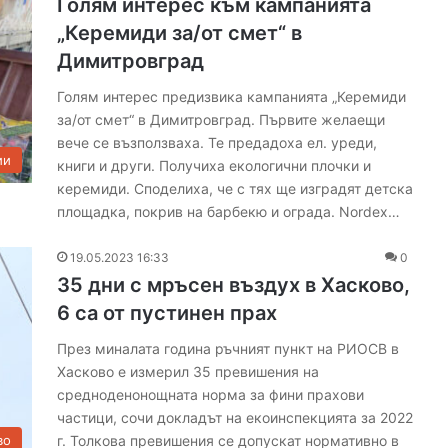
Голям интерес към кампанията
с
е
„Керемиди за/от смет“ в
з
Димитровград
о
н
Голям интерес предизвика кампанията „Керемиди
а
за/от смет“ в Димитровград. Първите желаещи
з
вече се възползваха. Те предадоха ел. уреди,
а
ии
книги и други. Получиха екологични плочки и
О
керемиди. Споделиха, че с тях ще изградят детска
Ф
площадка, покрив на барбекю и ограда. Nordex…
К
„
Х
19.05.2023 16:33
0
а
35 дни с мръсен въздух в Хасково,
с
6 са от пустинен прах
к
о
През миналата година ръчният пункт на РИОСВ в
в
Хасково е измерил 35 превишения на
о
средноденонощната норма за фини прахови
“
частици, сочи докладът на екоинспекцията за 2022
г. Толкова превишения се допускат нормативно в
во