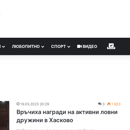
℃
Н
ЛЮБОПИТНО
СПОРТ
ВИДЕО
ИЗБОР
19.05.2023 20:29
3
1 833
Връчиха награди на активни ловни
дружини в Хасково