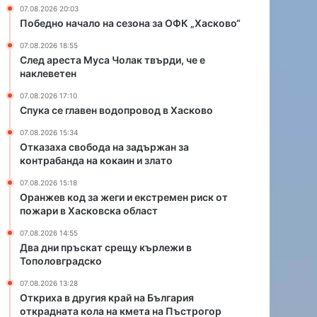
д
и
07.08.2026 20:03
о
и
Победно начало на сезона за ОФК „Хасково“
п
е
07.08.2026 18:55
р
к
След ареста Муса Чолак твърди, че е
о
с
наклеветен
в
т
о
р
07.08.2026 17:10
д
е
Спука се главен водопровод в Хасково
в
м
07.08.2026 15:34
Х
е
Отказаха свобода на задържан за
а
н
контрабанда на кокаин и злато
с
р
к
и
07.08.2026 15:18
о
Оранжев код за жеги и екстремен риск от
с
пожари в Хасковска област
в
к
о
о
07.08.2026 14:55
т
Два дни пръскат срещу кърлежи в
п
Тополовградско
о
07.08.2026 13:28
ж
Откриха в другия край на България
а
открадната кола на кмета на Пъстрогор
р