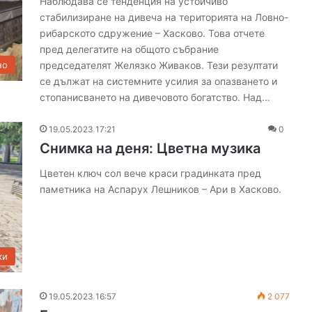
Наблюдава се тенденция на устойчиво
стабилизиране на дивеча на територията на Ловно-
рибарското сдружение – Хасково. Това отчете
пред делегатите на общото събрание
председателят Желязко Живаков. Тези резултати
но
се дължат на системните усилия за опазването и
П
стопанисването на дивечовото богатство. Над…
о
б
19.05.2023 17:21
0
е
Снимка на деня: Цветна музика
д
н
Цветен ключ сол вече краси градинката пред
о
паметника на Аспарух Лешников – Ари в Хасково.
прави
07.08.2026 20:03
н
ще „бъркат“
Победно начало на сезона за ОФК
а
„Хасково“
ч
а
ки
л
о
н
19.05.2023 16:57
2 077
а