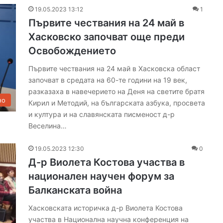
19.05.2023 13:12
1
Първите чествания на 24 май в
Хасковско започват още преди
Освобождението
Първите чествания на 24 май в Хасковска област
започват в средата на 60-те години на 19 век,
разказаха в навечерието на Деня на светите братя
но
Кирил и Методий, на българската азбука, просвета
и култура и на славянската писменост д-р
Веселина…
19.05.2023 12:30
0
Д-р Виолета Костова участва в
национален научен форум за
Балканската война
Хасковската историчка д-р Виолета Костова
участва в Национална научна конференция на