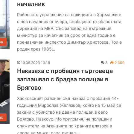
началник
Районното управление на полицията в Харманли е
с нов началник от вчера, съобщават от областната
дирекция на МВР. Със заповед на вътрешния
министър за началник за срок от една година е
преназначен инспектор Димитър Христозов. Той е
он
роден през 1985…
19.05.2023 10:19
3
2 309
Наказаха с пробация търговеца
заплашвал с брадва полицаи в
Брягово
Хасковският районен съд наказа с пробация 44-
годишния Мирослав Желязков, който на 15 май се
закани с убийство на двама полицаи в село
во
Брягово. Haskovo.info припомня, че полицаи и
служители на Агенцията по храните влязоха в
двора на мъжа, след сигнал,…