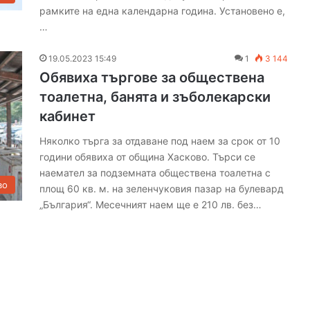
рамките на една календарна година. Установено е,
…
19.05.2023 15:49
1
3 144
Обявиха търгове за обществена
тоалетна, банята и зъболекарски
кабинет
Няколко търга за отдаване под наем за срок от 10
години обявиха от община Хасково. Търси се
наемател за подземната обществена тоалетна с
во
площ 60 кв. м. на зеленчуковия пазар на булевард
„България“. Месечният наем ще е 210 лв. без…