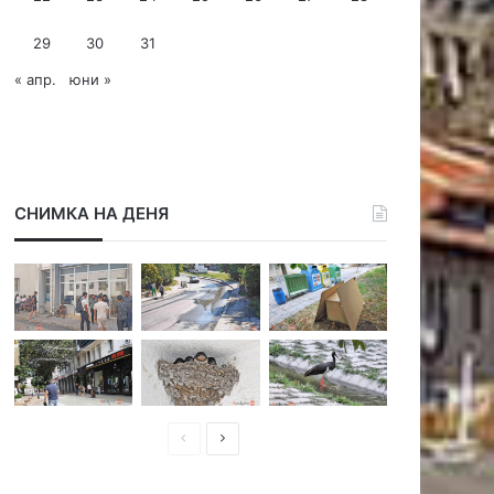
29
30
31
« апр.
юни »
СНИМКА НА ДЕНЯ
П
С
р
л