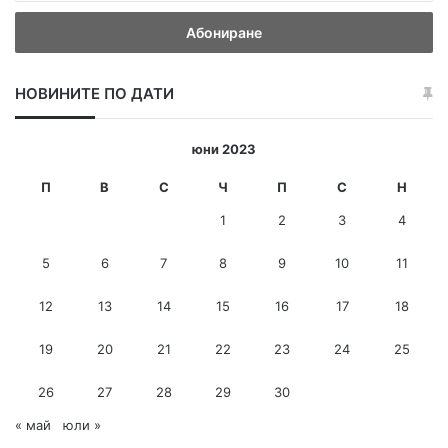
в
е
д
е
НОВИНИТЕ ПО ДАТИ
т
е
и
юни 2023
-
м
П
В
С
Ч
П
С
Н
е
1
2
3
4
й
л
5
6
7
8
9
10
11
а
д
12
13
14
15
16
17
18
р
е
с
19
20
21
22
23
24
25
26
27
28
29
30
« май
юли »