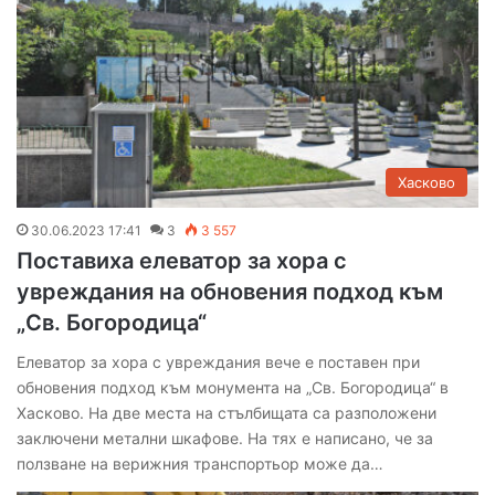
Хасково
30.06.2023 17:41
3
3 557
Поставиха елеватор за хора с
увреждания на обновения подход към
„Св. Богородица“
Елеватор за хора с увреждания вече е поставен при
обновения подход към монумента на „Св. Богородица“ в
Хасково. На две места на стълбищата са разположени
заключени метални шкафове. На тях е написано, че за
ползване на верижния транспортьор може да…