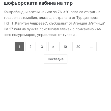
шофьорската кабина на тир
Контрабандни златни накити за 76 320 лева са открити в
товарен автомобил, влизащ в страната от Турция през
ГКПП „Капитан Андреево“, съобщават от Агенция „Митници“.
На 27 юни на пункта пристигнал влекач с прикачено към
него полуремарке, управляван от турски…
1
2
3
»
10
20
...
Последна