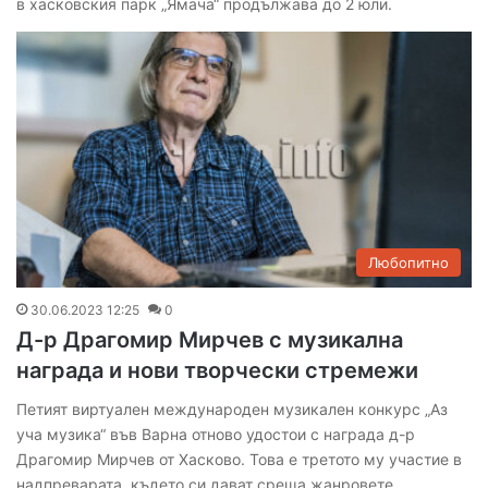
в хасковския парк „Ямача“ продължава до 2 юли.
Любопитно
30.06.2023 12:25
0
Д-р Драгомир Мирчев с музикална
награда и нови творчески стремежи
Петият виртуален международен музикален конкурс „Аз
уча музика“ във Варна отново удостои с награда д-р
Драгомир Мирчев от Хасково. Това е третото му участие в
надпреварата, където си дават среща жанровете