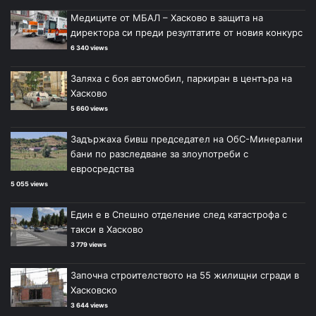
Медиците от МБАЛ – Хасково в защита на
директора си преди резултатите от новия конкурс
6 340 views
Заляха с боя автомобил, паркиран в центъра на
Хасково
5 660 views
Задържаха бивш председател на ОбС-Минерални
бани по разследване за злоупотреби с
евросредства
5 055 views
Един е в Спешно отделение след катастрофа с
такси в Хасково
3 779 views
Започна строителството на 55 жилищни сгради в
Хасковско
3 644 views