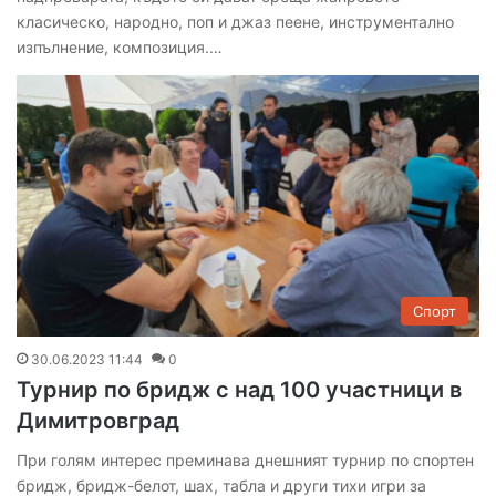
класическо, народно, поп и джаз пеене, инструментално
изпълнение, композиция.…
Спорт
30.06.2023 11:44
0
Турнир по бридж с над 100 участници в
Димитровград
При голям интерес преминава днешният турнир по спортен
бридж, бридж-белот, шах, табла и други тихи игри за