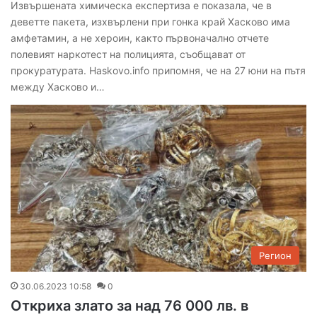
Извършената химическа експертиза е показала, че в
деветте пакета, изхвърлени при гонка край Хасково има
амфетамин, а не хероин, както първоначално отчете
полевият наркотест на полицията, съобщават от
прокуратурата. Haskovo.info припомня, че на 27 юни на пътя
между Хасково и…
Регион
30.06.2023 10:58
0
Откриха злато за над 76 000 лв. в