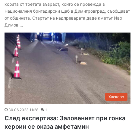
хората от третата възраст, който се провежда в
Националния бригадирски щаб в Димитровград, съобщават
от общината. Стартът на надпреварата даде кметът Иво
Димов,…
Хасково
30.06.2023 11:28
1
След експертиза: Заловеният при гонка
хероин се оказа амфетамин