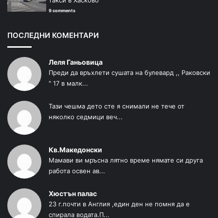
9 comments
ПОСЛЕДНИ КОМЕНТАРИ
Леля Ганьовица
Преди да връхлети сушата на булевард ,, Раковски
" 17 в малк...
Тази чешма дето сте я снимали не тече от
няколко седмици веч...
Кв.Македонски
Мамави ви мръсна лятно време нямате си друга
работа освен ав...
Хюстън палас
23 г.почти в Англия ,един ден не помня да е
спирала водата.П...