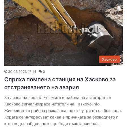
Хасково
30.06.2023 17:14
0
Спряха помпена станция на Хасково за
отстраняването на авария
За липса на вода от чешмите в района на автогарата в
Хасково сигнализираха читатели на Haskovo.info.
Живеещите в района разказаха, че от сутринта са без вода.
Хората се интересуват каква е причината за безводието и
кога водоснабдяването ще бъде възстановено.…