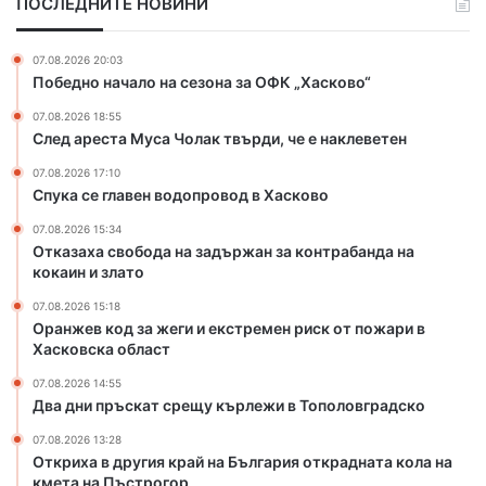
ПОСЛЕДНИТЕ НОВИНИ
ж
и
е
я
г
к
07.08.2026 20:03
и
р
Победно начало на сезона за ОФК „Хасково“
и
а
07.08.2026 18:55
е
й
След ареста Муса Чолак твърди, че е наклеветен
к
н
с
а
07.08.2026 17:10
т
Б
Спука се главен водопровод в Хасково
р
ъ
07.08.2026 15:34
е
л
Отказаха свобода на задържан за контрабанда на
м
г
кокаин и злато
е
а
н
р
07.08.2026 15:18
р
и
Оранжев код за жеги и екстремен риск от пожари в
и
я
Хасковска област
с
о
07.08.2026 14:55
к
т
Два дни пръскат срещу кърлежи в Тополовградско
о
к
т
р
07.08.2026 13:28
п
Откриха в другия край на България открадната кола на
а
кмета на Пъстрогор
о
д