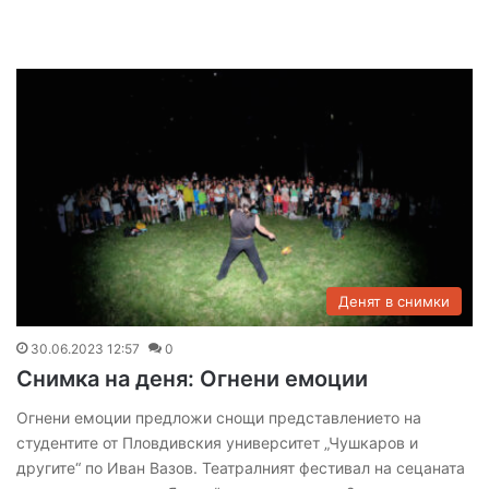
Денят в снимки
30.06.2023 12:57
0
Снимка на деня: Огнени емоции
Огнени емоции предложи снощи представлението на
студентите от Пловдивския университет „Чушкаров и
другите“ по Иван Вазов. Театралният фестивал на сецаната